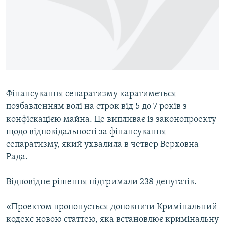
ВІДЕОУРОКИ «ELIFBE»
Русский
СВІДЧЕННЯ ОКУПАЦІЇ
Qırımtatar
УКРАЇНСЬКА ПРОБЛЕМА КРИМУ
ДОЛУЧАЙСЯ!
ІНФОГРАФІКА
Фінансування сепаратизму каратиметься
позбавленням волі на строк від 5 до 7 років з
Усі сайти RFE/RL
конфіскацією майна. Це випливає із законопроекту
щодо відповідальності за фінансування
сепаратизму, який ухвалила в четвер Верховна
Рада.
Відповідне рішення підтримали 238 депутатів.
«Проектом пропонується доповнити Кримінальний
кодекс новою статтею, яка встановлює кримінальну