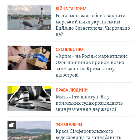
ВІЙНА ТА КРИМ
Російська влада обіцяє закрити
морський шлях українським
БпЛА до Севастополя. Чи реально
це?
СУСПІЛЬСТВО
«Крим – не Росія»: маркетплейс
Ozon припинив прийом нових
замовлень на Кримському
півострові
ПРАВА ЛЮДИНИ
Мить – і ти шпигун. Як у
кримських судах розглядають
звинувачення в держзраді
ФОТОГАЛЕРЕЇ
Краса Сімферопольського
водосховища та занедбаність