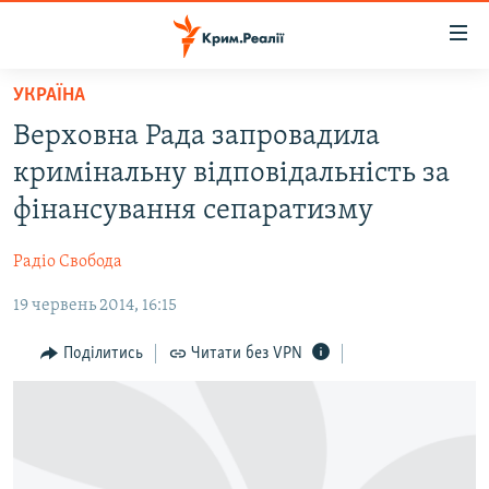
Доступність
посилання
Перейти
УКРАЇНА
до
НОВИНИ
Верховна Рада запровадила
основного
ВОДА.КРИМ
матеріалу
кримінальну відповідальність за
ВІДЕО ТА ФОТО
Перейти
фінансування сепаратизму
до
ПОЛІТИКА
основної
Радіо Свобода
БЛОГИ
навігації
Перейти
19 червень 2014, 16:15
ПОГЛЯД
до
ІНТЕРВ'Ю
Поділитись
Читати без VPN
пошуку
ВСЕ ЗА ДЕНЬ
СПЕЦПРОЕКТИ
ЯК ОБІЙТИ БЛОКУВАННЯ
ДЕПОРТАЦІЯ