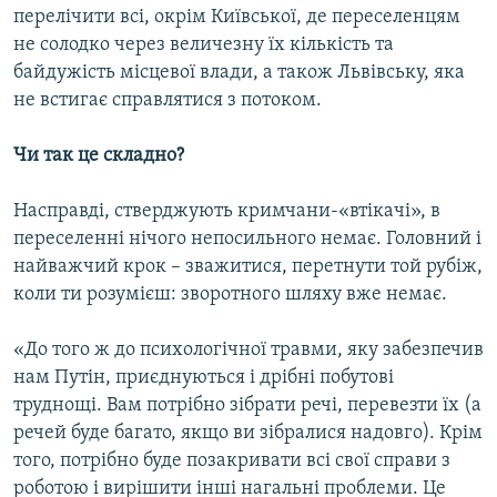
перелічити всі, окрім Київської, де переселенцям
не солодко через величезну їх кількість та
байдужість місцевої влади, а також Львівську, яка
не встигає справлятися з потоком.
Чи так це складно?
Насправді, стверджують кримчани-«втікачі», в
переселенні нічого непосильного немає. Головний і
найважчий крок – зважитися, перетнути той рубіж,
коли ти розумієш: зворотного шляху вже немає.
«До того ж до психологічної травми, яку забезпечив
нам Путін, приєднуються і дрібні побутові
труднощі. Вам потрібно зібрати речі, перевезти їх (а
речей буде багато, якщо ви зібралися надовго). Крім
того, потрібно буде позакривати всі свої справи з
роботою і вирішити інші нагальні проблеми. Це