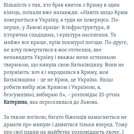
Більшість з тих, хто брав квиток з Криму в один
кінець, поїхали вже назавжди. «Навіть якщо Крим
повернеться в Україну, я туди не повернусь. По-
перше, у Львові краще: й інфраструктура, й
історична спадщина, і культура населення. Та
майже все краще, крім похмурої погоди. По-друге,
не хочу повертатися в моє оточення, яке
ненавидить Україну і вважає мене останньою
тварюкою, що кинула свою Батьківщину. Вони не
розуміють: хоч я і народилася в Криму, моя
Батьківщина – це не Крим, це Україна. Якщо
робити вибір між Кримом і Україною, я,
безсумнівно, вибираю її», – розповідає 25-річна
Катерина
, яка переселилася до Львова.
За такою логікою, багато біженців намагаються не
думати про минуле і дивитися тільки вперед. Тому
про свої плани на майбутнє розповідають охоче. І