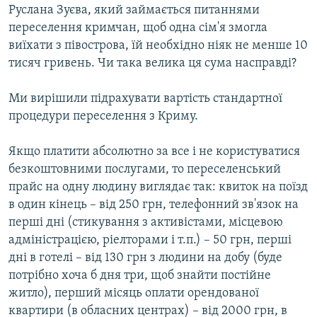
Руслана Зуєва, який займається питаннями
переселення кримчан, щоб одна сім'я змогла
виїхати з півострова, їй необхідно ніяк не менше 10
тисяч гривень. Чи така велика ця сума насправді?
Ми вирішили підрахувати вартість стандартної
процедури переселення з Криму.
Якщо платити абсолютно за все і не користуватися
безкоштовними послугами, то переселенський
прайс на одну людину виглядає так: квиток на поїзд
в один кінець – від 250 грн, телефонний зв'язок на
перші дні (стикування з активістами, місцевою
адміністрацією, ріелторами і т.п.) – 50 грн, перші
дні в готелі – від 130 грн з людини на добу (буде
потрібно хоча б дня три, щоб знайти постійне
житло), перший місяць оплати орендованої
квартири (в обласних центрах) – від 2000 грн, в