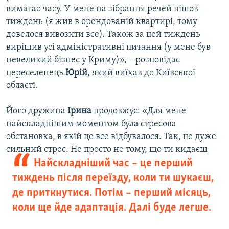
вимагає часу. У мене на зібрання речей пішов
тиждень (я жив в орендованій квартирі, тому
довелося вивозити все). Також за цей тиждень
вирішив усі адміністративні питання (у мене був
невеликий бізнес у Криму)», – розповідає
переселенець
Юрій
, який виїхав до Київської
області.
Його дружина
Ірина
продовжує: «Для мене
найскладнішим моментом була стресова
обстановка, в якій це все відбувалося. Так, це дуже
сильний стрес. Не
просто не тому, що ти кидаєш
Найскладніший час – це перший
тиждень після переїзду, коли ти шукаєш,
де приткнутися. Потім – перший місяць,
коли ще йде адаптація. Далі буде легше.