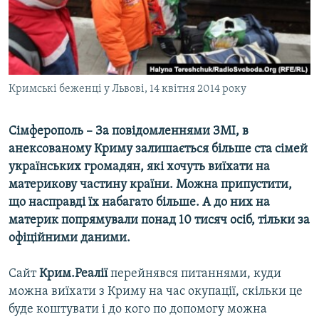
ВІДЕОУРОКИ «ELIFBE»
Русский
СВІДЧЕННЯ ОКУПАЦІЇ
Qırımtatar
УКРАЇНСЬКА ПРОБЛЕМА КРИМУ
ДОЛУЧАЙСЯ!
Кримські беженці у Львові, 14 квітня 2014 року
ІНФОГРАФІКА
Сімферополь – За повідомленнями ЗМІ, в
анексованому Криму залишається більше ста сімей
Усі сайти RFE/RL
українських громадян, які хочуть виїхати на
материкову частину країни. Можна припустити,
що насправді їх набагато більше. А до них на
материк попрямували понад 10 тисяч осіб, тільки за
офіційними даними.
Сайт
Крим.Реалії
перейнявся питаннями, куди
можна виїхати з Криму на час окупації, скільки це
буде коштувати і до кого по допомогу можна