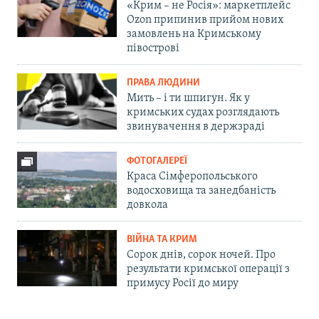
«Крим – не Росія»: маркетплейс
Ozon припинив прийом нових
замовлень на Кримському
півострові
ПРАВА ЛЮДИНИ
Мить – і ти шпигун. Як у
кримських судах розглядають
звинувачення в держзраді
ФОТОГАЛЕРЕЇ
Краса Сімферопольського
водосховища та занедбаність
довкола
ВІЙНА ТА КРИМ
Сорок днів, сорок ночей. Про
результати кримської операції з
примусу Росії до миру