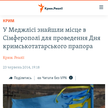
Доступність
посилання
Перейти
КРИМ
до
НОВИНИ
У Меджлісі знайшли місце в
основного
ВОДА.КРИМ
матеріалу
Сімферополі для проведення Дня
ВІДЕО ТА ФОТО
Перейти
кримськотатарського прапора
до
ПОЛІТИКА
основної
Крим. Реалії
БЛОГИ
навігації
Перейти
23 червень 2014, 19:18
ПОГЛЯД
до
ІНТЕРВ'Ю
Поділитись
Читати без VPN
пошуку
ВСЕ ЗА ДЕНЬ
СПЕЦПРОЕКТИ
ЯК ОБІЙТИ БЛОКУВАННЯ
ДЕПОРТАЦІЯ