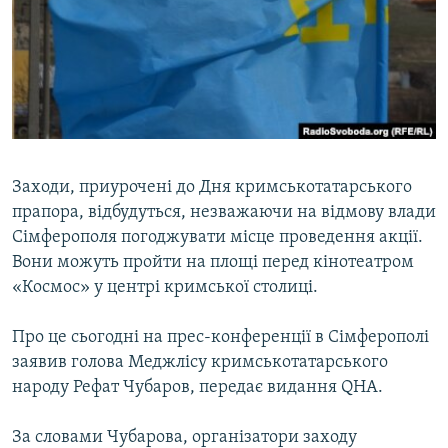
ВІДЕОУРОКИ «ELIFBE»
Русский
СВІДЧЕННЯ ОКУПАЦІЇ
Qırımtatar
УКРАЇНСЬКА ПРОБЛЕМА КРИМУ
ДОЛУЧАЙСЯ!
ІНФОГРАФІКА
Заходи, приурочені до Дня кримськотатарського
прапора, відбудуться, незважаючи на відмову влади
Усі сайти RFE/RL
Сімферополя погоджувати місце проведення акції.
Вони можуть пройти на площі перед кінотеатром
«Космос» у центрі кримської столиці.
Про це сьогодні на прес-конференції в Сімферополі
заявив голова Меджлісу кримськотатарського
народу Рефат Чубаров, передає видання QHA.
За словами Чубарова, організатори заходу