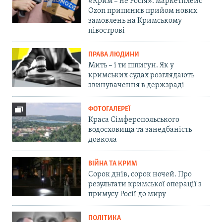
«Крим – не Росія»: маркетплейс
Ozon припинив прийом нових
замовлень на Кримському
півострові
ПРАВА ЛЮДИНИ
Мить – і ти шпигун. Як у
кримських судах розглядають
звинувачення в держзраді
ФОТОГАЛЕРЕЇ
Краса Сімферопольського
водосховища та занедбаність
довкола
ВІЙНА ТА КРИМ
Сорок днів, сорок ночей. Про
результати кримської операції з
примусу Росії до миру
ПОЛІТИКА