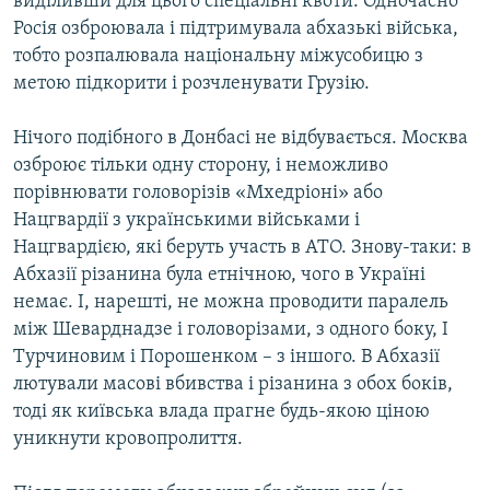
виділивши для цього спеціальні квоти. Одночасно
Росія озброювала і підтримувала абхазькі війська,
тобто розпалювала національну міжусобицю з
метою підкорити і розчленувати Грузію.
Нічого подібного в Донбасі не відбувається. Москва
озброює тільки одну сторону, і неможливо
порівнювати головорізів «Мхедріоні» або
Нацгвардії з українськими військами і
Нацгвардією, які беруть участь в АТО. Знову-таки: в
Абхазії різанина була етнічною, чого в Україні
немає. І, нарешті, не можна проводити паралель
між Шеварднадзе і головорізами, з одного боку, І
Турчиновим і Порошенком – з іншого. В Абхазії
лютували масові вбивства і різанина з обох боків,
тоді як київська влада прагне будь-якою ціною
уникнути кровопролиття.