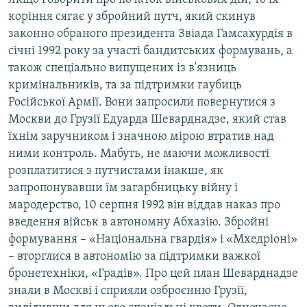
коріння сягає у збройний путч, який скинув
законно обраного президента Звіада Гамсахурдія в
січні 1992 року за участі бандитських формувань, а
також спеціально випущених із в'язниць
кримінальників, та за підтримки гаубиць
Російської Армії. Вони запросили повернутися з
Москви до Грузії Едуарда Шеварднадзе, який став
їхнім заручником і значною мірою втратив над
ними контроль. Мабуть, не маючи можливості
розплатитися з путчистами інакше, як
запропонувавши їм загарбницьку війну і
мародерство, 10 серпня 1992 він віддав наказ про
введення військ в автономну Абхазію. Збройні
формування – «Національна гвардія» і «Мхедріоні»
– вторглися в автономію за підтримки важкої
бронетехніки, «Градів». Про цей план Шеварднадзе
знали в Москві і сприяли озброєнню Грузії,