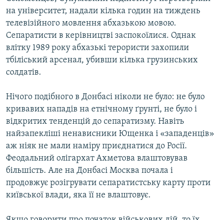
на університет, надали кілька годин на тиждень
телевізійного мовлення абхазькою мовою.
Сепаратисти в керівництві заспокоїлися. Однак
влітку 1989 року абхазькі терористи захопили
тбіліський арсенал, убивши кілька грузинських
солдатів.
Нічого подібного в Донбасі ніколи не було: не було
кривавих нападів на етнічному ґрунті, не було і
відкритих тенденцій до сепаратизму. Навіть
найзапекліші ненависники Ющенка і «западенців»
аж ніяк не мали наміру приєднатися до Росії.
Феодальний олігархат Ахметова влаштовував
більшість. Але на Донбасі Москва почала і
продовжує розігрувати сепаратистську карту проти
київської влади, яка її не влаштовує.
Якщо говорити про початок військових дій, то їх