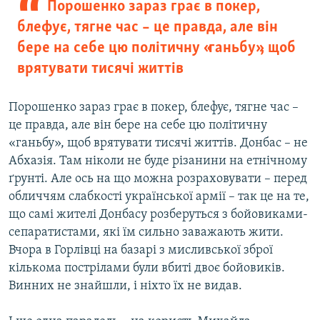
Порошенко зараз грає в покер,
блефує, тягне час – це правда, але він
бере на себе цю політичну «ганьбу», щоб
врятувати тисячі життів
Порошенко зараз грає в покер, блефує, тягне час –
це правда, але він бере на себе цю політичну
«ганьбу», щоб врятувати тисячі життів. Донбас – не
Абхазія. Там ніколи не буде різанини на етнічному
ґрунті. Але ось на що можна розраховувати – перед
обличчям слабкості української армії – так це на те,
що самі жителі Донбасу розберуться з бойовиками-
сепаратистами, які їм сильно заважають жити.
Вчора в Горлівці на базарі з мисливської зброї
кількома пострілами були вбиті двоє бойовиків.
Винних не знайшли, і ніхто їх не видав.