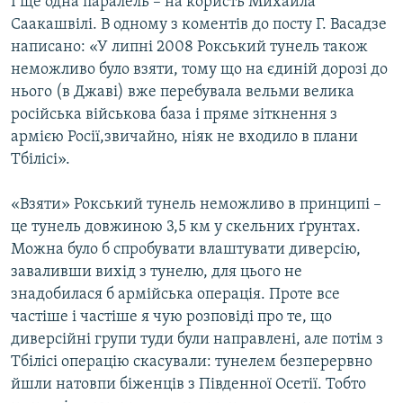
І ще одна паралель – на користь Михайла
Саакашвілі. В одному з коментів до посту Г. Васадзе
написано: «У липні 2008 Рокський тунель також
неможливо було взяти, тому що на єдиній дорозі до
нього (в Джаві) вже перебувала вельми велика
російська військова база і пряме зіткнення з
армією Росії,звичайно, ніяк не входило в плани
Тбілісі».
«Взяти» Рокський тунель неможливо в принципі –
це тунель довжиною 3,5 км у скельних ґрунтах.
Можна було б спробувати влаштувати диверсію,
заваливши вихід з тунелю, для цього не
знадобилася б армійська операція. Проте все
частіше і частіше я чую розповіді про те, що
диверсійні групи туди були направлені, але потім з
Тбілісі операцію скасували: тунелем безперервно
йшли натовпи біженців з Південної Осетії. Тобто