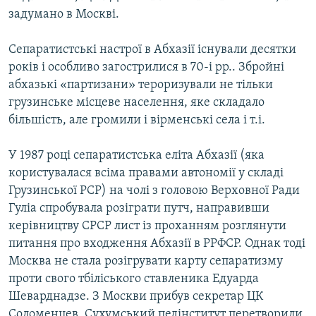
задумано в Москві.
Сепаратистські настрої в Абхазії існували десятки
років і особливо загострилися в 70-і рр.. Збройні
абхазькі «партизани» тероризували не тільки
грузинське місцеве населення, яке складало
більшість, але громили і вірменські села і т.і.
У 1987 році сепаратистська еліта Абхазії (яка
користувалася всіма правами автономії у складі
Грузинської РСР) на чолі з головою Верховної Ради
Гуліа спробувала розіграти путч, направивши
керівництву СРСР лист із проханням розглянути
питання про входження Абхазії в РРФСР. Однак тоді
Москва не стала розігрувати карту сепаратизму
проти свого тбіліського ставленика Едуарда
Шеварднадзе. З Москви прибув секретар ЦК
Соломенцев, Сухумський педінститут перетворили