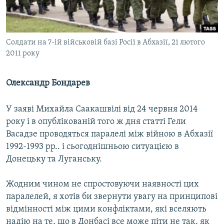
ВІДЕОУРОКИ «ELIFBE»
Русский
СВІДЧЕННЯ ОКУПАЦІЇ
Qırımtatar
Солдати на 7-ій військовій базі Росії в Абхазії, 21 лютого
УКРАЇНСЬКА ПРОБЛЕМА КРИМУ
2011 року
ДОЛУЧАЙСЯ!
ІНФОГРАФІКА
Олександр Бондарев
У заяві Михайла Саакашвілі від 24 червня 2014
Усі сайти RFE/RL
року і в опублікованій того ж дня статті Гели
Васадзе проводяться паралелі між війною в Абхазії
1992-1993 рр.. і сьогоднішньою ситуацією в
Донецьку та Луганську.
Жодним чином не спростовуючи наявності цих
паралелей, я хотів би звернути увагу на принципові
відмінності між цими конфліктами, які вселяють
надію на те, що в Донбасі все може піти не так, як