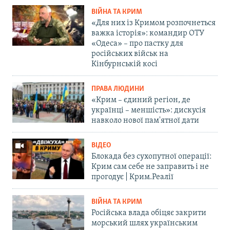
ВІЙНА ТА КРИМ
«Для них із Кримом розпочнеться
важка історія»: командир ОТУ
«Одеса» – про пастку для
російських військ на
Кінбурнській косі
ПРАВА ЛЮДИНИ
«Крим – єдиний регіон, де
українці – меншість»: дискусія
навколо нової пам'ятної дати
ВІДЕО
Блокада без сухопутної операції:
Крим сам себе не заправить і не
прогодує | Крим.Реалії
ВІЙНА ТА КРИМ
Російська влада обіцяє закрити
морський шлях українським