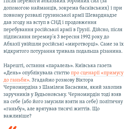
Після перемоги абхазьких збройних сил (за
допомогою найманців, зокрема басаївських) і при
повному розвалі грузинської армії Шеварднадзе
дав згоду на вступ в СНД і продовження
перебування російської армії в Грузії. Дійсно, після
підписання перемир'я 3 вересня 1992 року до
Абхазії увійшли російські «миротворці». Саме за їх
відкритого потурання тривала подальша різанина.
Нарешті, остання «паралель». Київська газета
«День» опублікувала статтю
про сценарії «примусу
до ганьби»
. Згадаймо розмову Віктора
Черномирдіна з Шамілем Басаєвим, який захопив
заручників у Будьоновську. Черномирдін тоді взяв
на себе (або його змусили взяти на себе) політичну
«ганьбу», але врятував тисячі життів. Що
важливіше?