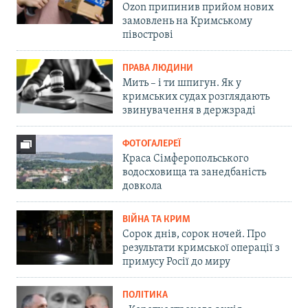
Ozon припинив прийом нових
замовлень на Кримському
півострові
ПРАВА ЛЮДИНИ
Мить – і ти шпигун. Як у
кримських судах розглядають
звинувачення в держзраді
ФОТОГАЛЕРЕЇ
Краса Сімферопольського
водосховища та занедбаність
довкола
ВІЙНА ТА КРИМ
Сорок днів, сорок ночей. Про
результати кримської операції з
примусу Росії до миру
ПОЛІТИКА