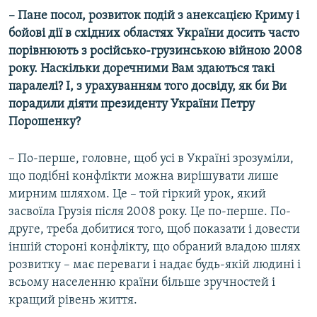
– Пане посол, розвиток подій з анексацією Криму і
бойові дії в східних областях України досить часто
порівнюють з російсько-грузинською війною 2008
року. Наскільки доречними Вам здаються такі
паралелі? І, з урахуванням того досвіду, як би Ви
порадили діяти президенту України Петру
Порошенку?
– По-перше, головне, щоб усі в Україні зрозуміли,
що подібні конфлікти можна вирішувати лише
мирним шляхом. Це – той гіркий урок, який
засвоїла Грузія після 2008 року. Це по-перше. По-
друге, треба добитися того, щоб показати і довести
іншій стороні конфлікту, що обраний владою шлях
розвитку – має переваги і надає будь-якій людині і
всьому населенню країни більше зручностей і
кращий рівень життя.