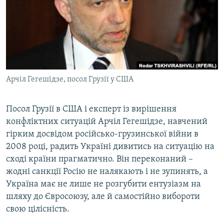
ВІДЕОУРОКИ «ELIFBE»
Русский
СВІДЧЕННЯ ОКУПАЦІЇ
Qırımtatar
УКРАЇНСЬКА ПРОБЛЕМА КРИМУ
ДОЛУЧАЙСЯ!
ІНФОГРАФІКА
Арчіл Гегешідзе, посол Грузії у США
Посол Грузії в США і експерт із вирішення
Усі сайти RFE/RL
конфліктних ситуацій Арчіл Гегешідзе, навчений
гірким досвідом російсько-грузинської війни в
2008 році, радить Україні дивитись на ситуацію на
сході країни прагматично. Він переконаний –
жодні санкції Росію не налякають і не зупинять, а
Україна має не лише не розгубити ентузіазм на
шляху до Євросоюзу, але й самостійно вибороти
свою цілісність.