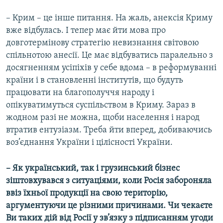
– Крим – це інше питання. На жаль, анексія Криму
вже відбулась. І тепер має йти мова про
довготермінову стратегію невизнання світовою
спільнотою анесії. Це має відбуватись паралельно з
досягненням усіпіхів у себе вдома – в реформуванні
країни і в становленні інститутів, що будуть
працювати на благополуччя народу і
опікуватимуться суспільством в Криму. Зараз в
жодном разі не можна, щоби населення і народ
втратив ентузіазм. Треба йти вперед, добиваючись
воз’єднання України і цілісності України.
– Як український, так і грузинський бізнес
зіштовхувався з ситуаціями, коли Росія забороняла
ввіз їхньої продукції на свою територію,
аргументуючи це різними причинами. Чи чекаєте
Ви таких дій від Росії у зв’язку з підписанням угоди