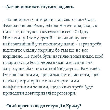
– Але це може затягнутися надовго.
– На це можуть піти роки. Так свого часу було з
Федеративною Республікою Німеччина, яка, як
пилосос, поступово втягувала в себе Східну
Німеччину. І тому третій важливий пункт –
найголовніший у тактичному плані – зараз треба
відстояти Східну Україну, бо там ще не все
вирішено. Не треба бути настільки наївними, щоб
повірити, що Росія через якісь там санкції чи
загрозу ще більших санкцій відступає. Вам треба
бути впевненими, що ви зможете вистояти, щоб
потім ці території не стали черговими
конфліктними зонами, щодо яких треба буде
проводити довготривалі переговори.
– Який прогноз щодо ситуації в Криму?