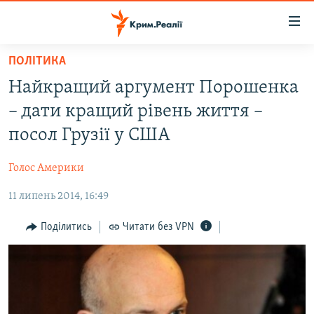
Доступність
посилання
Перейти
ПОЛІТИКА
до
НОВИНИ
Найкращий аргумент Порошенка
основного
ВОДА.КРИМ
матеріалу
– дати кращий рівень життя –
ВІДЕО ТА ФОТО
Перейти
посол Грузії у США
до
ПОЛІТИКА
основної
Голос Америки
БЛОГИ
навігації
Перейти
11 липень 2014, 16:49
ПОГЛЯД
до
ІНТЕРВ'Ю
Поділитись
Читати без VPN
пошуку
ВСЕ ЗА ДЕНЬ
СПЕЦПРОЕКТИ
ЯК ОБІЙТИ БЛОКУВАННЯ
ДЕПОРТАЦІЯ