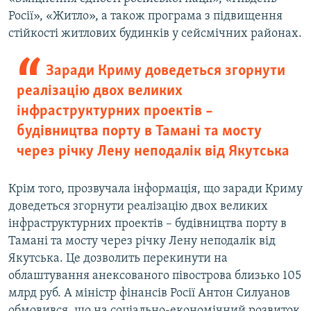
Росії», «Житло», а також програма з підвищення
стійкості житлових будинків у сейсмічних районах.
Заради Криму доведеться згорнути
реалізацію двох великих
інфраструктурних проектів –
будівництва порту в Тамані та мосту
через річку Лену неподалік від Якутська
Крім того, прозвучала інформація, що заради Криму
доведеться згорнути реалізацію двох великих
інфраструктурних проектів – будівництва порту в
Тамані та мосту через річку Лену неподалік від
Якутська. Це дозволить перекинути на
облаштування анексованого півострова близько 105
млрд руб. А міністр фінансів Росії Антон Силуанов
обмовився, що на соціально-економічний розвиток