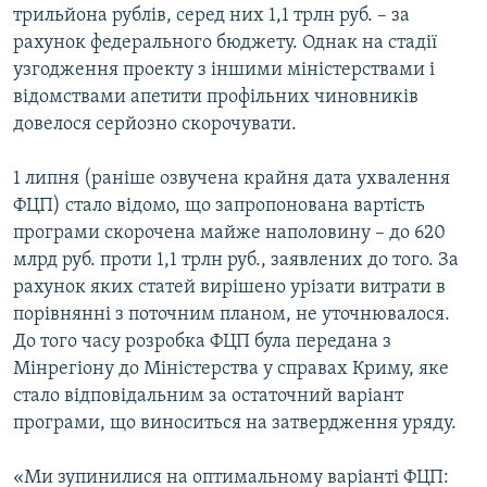
трильйона рублів, серед них 1,1 трлн руб. – за
рахунок федерального бюджету. Однак на стадії
узгодження проекту з іншими міністерствами і
відомствами апетити профільних чиновників
довелося серйозно скорочувати.
1 липня (раніше озвучена крайня дата ухвалення
ФЦП) стало відомо, що запропонована вартість
програми скорочена майже наполовину – до 620
млрд руб. проти 1,1 трлн руб., заявлених до того. За
рахунок яких статей вирішено урізати витрати в
порівнянні з поточним планом, не уточнювалося.
До того часу розробка ФЦП була передана з
Мінрегіону до Міністерства у справах Криму, яке
стало відповідальним за остаточний варіант
програми, що виноситься на затвердження уряду.
«Ми зупинилися на оптимальному варіанті ФЦП: