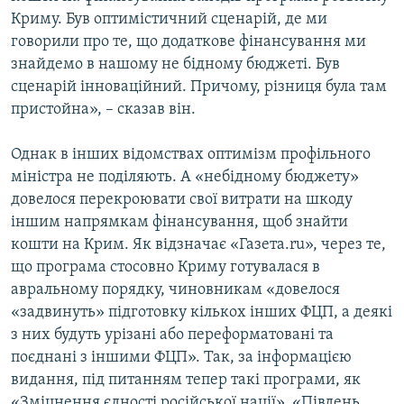
Криму. Був оптимістичний сценарій, де ми
говорили про те, що додаткове фінансування ми
знайдемо в нашому не бідному бюджеті. Був
сценарій інноваційний. Причому, різниця була там
пристойна», – сказав він.
Однак в інших відомствах оптимізм профільного
міністра не поділяють. А «небідному бюджету»
довелося перекроювати свої витрати на шкоду
іншим напрямкам фінансування, щоб знайти
кошти на Крим. Як відзначає «Газета.ru», через те,
що програма стосовно Криму готувалася в
авральному порядку, чиновникам «довелося
«задвинуть» підготовку кількох інших ФЦП, а деякі
з них будуть урізані або переформатовані та
поєднані з іншими ФЦП». Так, за інформацією
видання, під питанням тепер такі програми, як
«Зміцнення єдності російської нації», «Південь