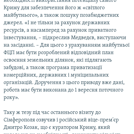
необхідності використання потенціалу самого
Криму для забезпечення його ж «світлого
майбутнього», а також пошуку позабюджетних
джерел. «І не тільки за рахунок державних
ресурсів, а насамперед за рахунок приватного
інвестування, – підкреслив Медведєв, виступаючи
на засіданні. – Для цього з урахуванням майбутньої
ФЦП має бути розроблений відповідний план
освоєння земельних ділянок, які підлягають
забудові, а також програма приватизації
комерційних, державних і муніципальних
організацій. Доручення з цього приводу вже дані,
робота має бути виконана до 1 вересня поточного
року».
Таку ж тезу під час останнього візиту до
Сімферополя озвучив і російський віце-прем'єр
Дмитро Козак, що є куратором Криму, який