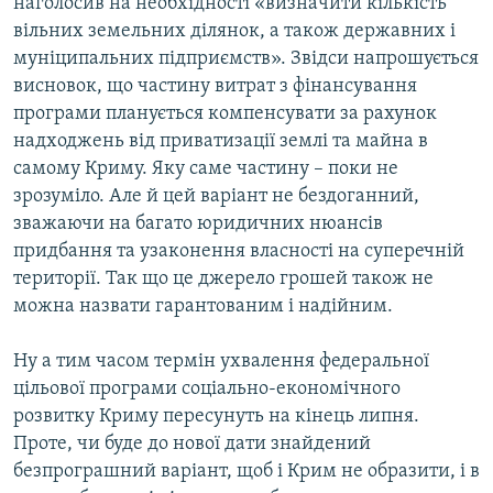
наголосив на необхідності «визначити кількість
вільних земельних ділянок, а також державних і
муніципальних підприємств». Звідси напрошується
висновок, що частину витрат з фінансування
програми планується компенсувати за рахунок
надходжень від приватизації землі та майна в
самому Криму. Яку саме частину – поки не
зрозуміло. Але й цей варіант не бездоганний,
зважаючи на багато юридичних нюансів
придбання та узаконення власності на суперечній
території. Так що це джерело грошей також не
можна назвати гарантованим і надійним.
Ну а тим часом термін ухвалення федеральної
цільової програми соціально-економічного
розвитку Криму пересунуть на кінець липня.
Проте, чи буде до нової дати знайдений
безпрограшний варіант, щоб і Крим не образити, і в