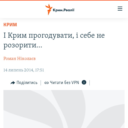
Доступність
посилання
Перейти
КРИМ
до
НОВИНИ
І Крим прогодувати, і себе не
основного
ВОДА.КРИМ
матеріалу
розорити...
ВІДЕО ТА ФОТО
Перейти
до
Роман Ніколаєв
ПОЛІТИКА
основної
14 липень 2014, 17:51
БЛОГИ
навігації
Перейти
ПОГЛЯД
Поділитись
Читати без VPN
до
ІНТЕРВ'Ю
пошуку
ВСЕ ЗА ДЕНЬ
СПЕЦПРОЕКТИ
ЯК ОБІЙТИ БЛОКУВАННЯ
ДЕПОРТАЦІЯ