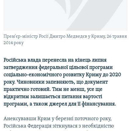
ВІДЕОУРОКИ «ELIFBE»
Русский
СВІДЧЕННЯ ОКУПАЦІЇ
Qırımtatar
УКРАЇНСЬКА ПРОБЛЕМА КРИМУ
ДОЛУЧАЙСЯ!
Прем'єр-міністр Росії Дмитро Медведєв у Криму, 26 травня
ІНФОГРАФІКА
2014 року
Російська влада перенесла на кінець липня
Усі сайти RFE/RL
затвердження федеральної цільової програми
соціально-економічного розвитку Криму до 2020
року. Чиновники запевняють, що документ
практично готовий. Тим не менш, усе ще
відкритим залишається питання вартості
програми, а також джерел для її фінансування.
Анексувавши Крим у березні поточного року,
Російська Федерація зіткнулася з необхідністю