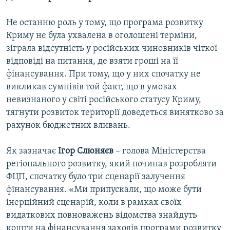
Не останню роль у тому, що програма розвитку
Криму не була ухвалена в оголошені терміни,
зіграла відсутність у російських чиновників чіткої
відповіді на питання, де взяти гроші на її
фінансування. При тому, що у них спочатку не
викликав сумнівів той факт, що в умовах
невизнаного у світі російського статусу Криму,
тягнути розвиток території доведеться винятково за
рахунок бюджетних вливань.
Як зазначає
Ігор Слюняєв
– голова Міністерства
регіонального розвитку, який починав розробляти
ФЦП, спочатку було три сценарії залучення
фінансування. «Ми припускали, що може бути
інерційний сценарій, коли в рамках своїх
видаткових повноважень відомства знайдуть
кошти на фінансування заходів програми розвитку