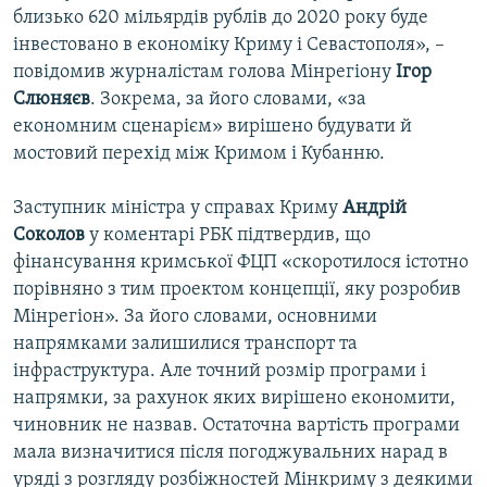
близько 620 мільярдів рублів до 2020 року буде
інвестовано в економіку Криму і Севастополя», –
повідомив журналістам голова Мінрегіону
Ігор
Слюняєв
. Зокрема, за його словами, «за
економним сценарієм» вирішено будувати й
мостовий перехід між Кримом і Кубанню.
Заступник міністра у справах Криму
Андрій
Соколов
у коментарі РБК підтвердив, що
фінансування кримської ФЦП «скоротилося істотно
порівняно з тим проектом концепції, яку розробив
Мінрегіон». За його словами, основними
напрямками залишилися транспорт та
інфраструктура. Але точний розмір програми і
напрямки, за рахунок яких вирішено економити,
чиновник не назвав. Остаточна вартість програми
мала визначитися після погоджувальних нарад в
уряді з розгляду розбіжностей Мінкриму з деякими