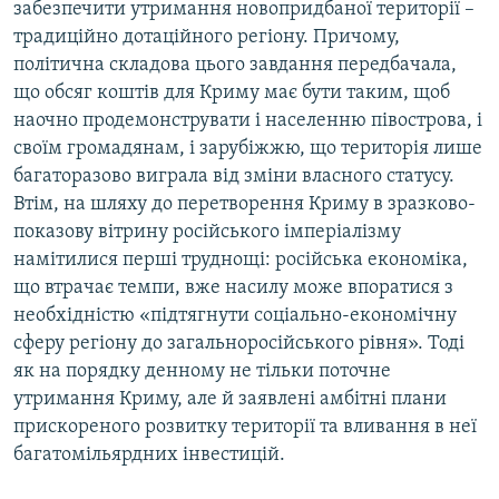
забезпечити утримання новопридбаної території –
традиційно дотаційного регіону. Причому,
політична складова цього завдання передбачала,
що обсяг коштів для Криму має бути таким, щоб
наочно продемонструвати і населенню півострова, і
своїм громадянам, і зарубіжжю, що територія лише
багаторазово виграла від зміни власного статусу.
Втім, на шляху до перетворення Криму в зразково-
показову вітрину російського імперіалізму
намітилися перші труднощі: російська економіка,
що втрачає темпи, вже насилу може впоратися з
необхідністю «підтягнути соціально-економічну
сферу регіону до загальноросійського рівня». Тоді
як на порядку денному не тільки поточне
утримання Криму, але й заявлені амбітні плани
прискореного розвитку території та вливання в неї
багатомільярдних інвестицій.