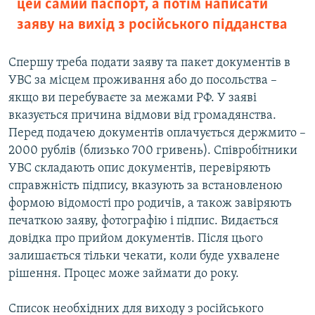
цей самий паспорт, а потім написати
заяву на вихід з російського підданства
Спершу треба подати заяву та пакет документів в
УВС за місцем проживання або до посольства –
якщо ви перебуваєте за межами РФ. У заяві
вказується причина відмови від громадянства.
Перед подачею документів оплачується держмито –
2000 рублів (близько 700 гривень). Співробітники
УВС складають опис документів, перевіряють
справжність підпису, вказують за встановленою
формою відомості про родичів, а також завіряють
печаткою заяву, фотографію і підпис. Видається
довідка про прийом документів. Після цього
залишається тільки чекати, коли буде ухвалене
рішення. Процес може займати до року.
Список необхідних для виходу з російського