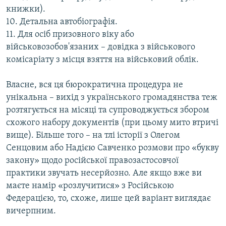
книжки).
10. Детальна автобіографія.
11. Для осіб призовного віку або
військовозобов'язаних – довідка з військового
комісаріату з місця взяття на військовий облік.
Власне, вся ця бюрократична процедура не
унікальна – вихід з українського громадянства теж
розтягується на місяці та супроводжується збором
схожого набору документів (при цьому мито втричі
вище). Більше того – на тлі історії з Олегом
Сенцовим або Надією Савченко розмови про «букву
закону» щодо російської правозастосовчої
практики звучать несерйозно. Але якщо вже ви
маєте намір «розлучитися» з Російською
Федерацією, то, схоже, лише цей варіант виглядає
вичерпним.