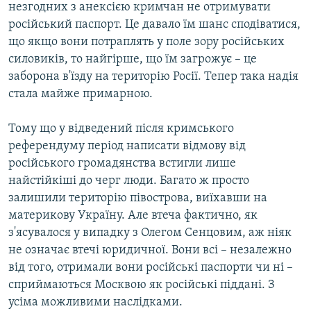
незгодних з анексією кримчан не отримувати
російський паспорт. Це давало їм шанс сподіватися,
що якщо вони потраплять у поле зору російських
силовиків, то найгірше, що їм загрожує – це
заборона в'їзду на територію Росії. Тепер така надія
стала майже примарною.
Тому що у відведений після кримського
референдуму період написати відмову від
російського громадянства встигли лише
найстійкіші до черг люди. Багато ж просто
залишили територію півострова, виїхавши на
материкову Україну. Але втеча фактично, як
з'ясувалося у випадку з Олегом Сенцовим, аж ніяк
не означає втечі юридичної. Вони всі – незалежно
від того, отримали вони російські паспорти чи ні –
сприймаються Москвою як російські піддані. З
усіма можливими наслідками.