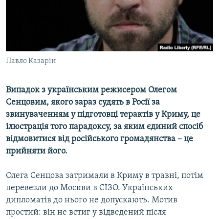
ВІДЕОУРОКИ «ELIFBE»
Русский
СВІДЧЕННЯ ОКУПАЦІЇ
Qırımtatar
УКРАЇНСЬКА ПРОБЛЕМА КРИМУ
ДОЛУЧАЙСЯ!
Павло Казарін
ІНФОГРАФІКА
Випадок з українським режисером Олегом
Сенцовим, якого зараз судять в Росії за
Усі сайти RFE/RL
звинуваченням у підготовці терактів у Криму, це
ілюстрація того парадоксу, за яким єдиний спосіб
відмовитися від російського громадянства – це
прийняти його.
Олега Сенцова затримали в Криму в травні, потім
перевезли до Москви в СІЗО. Українських
дипломатів до нього не допускають. Мотив
простий: він не встиг у відведений після