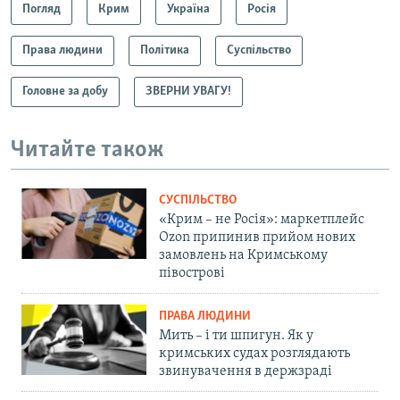
Погляд
Крим
Україна
Росія
Права людини
Політика
Суспільство
Головне за добу
ЗВЕРНИ УВАГУ!
Читайте також
СУСПІЛЬСТВО
«Крим – не Росія»: маркетплейс
Ozon припинив прийом нових
замовлень на Кримському
півострові
ПРАВА ЛЮДИНИ
Мить – і ти шпигун. Як у
кримських судах розглядають
звинувачення в держзраді