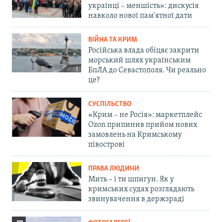
українці – меншість»: дискусія
навколо нової пам'ятної дати
ВІЙНА ТА КРИМ
Російська влада обіцяє закрити
морський шлях українським
БпЛА до Севастополя. Чи реально
це?
СУСПІЛЬСТВО
«Крим – не Росія»: маркетплейс
Ozon припинив прийом нових
замовлень на Кримському
півострові
ПРАВА ЛЮДИНИ
Мить – і ти шпигун. Як у
кримських судах розглядають
звинувачення в держзраді