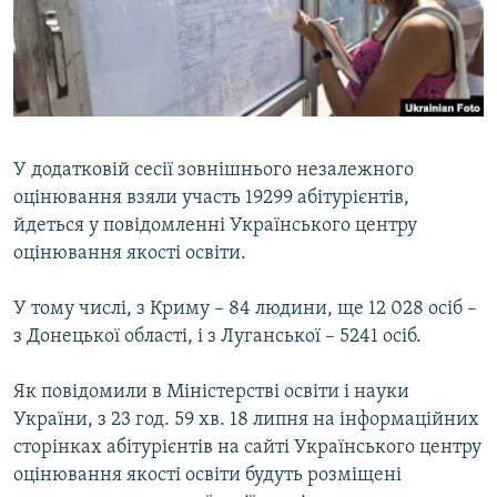
ВІДЕОУРОКИ «ELIFBE»
Русский
СВІДЧЕННЯ ОКУПАЦІЇ
Qırımtatar
УКРАЇНСЬКА ПРОБЛЕМА КРИМУ
ДОЛУЧАЙСЯ!
ІНФОГРАФІКА
У додатковій сесії зовнішнього незалежного
оцінювання взяли участь 19299 абітурієнтів,
йдеться у повідомленні Українського центру
Усі сайти RFE/RL
оцінювання якості освіти.
У тому числі, з Криму – 84 людини, ще 12 028 осіб –
з Донецької області, і з Луганської – 5241 осіб.
Як повідомили в Міністерстві освіти і науки
України, з 23 год. 59 хв. 18 липня на інформаційних
сторінках абітурієнтів на сайті Українського центру
оцінювання якості освіти будуть розміщені