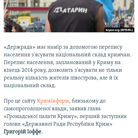
ВІДЕОУРОКИ «ELIFBE»
Русский
СВІДЧЕННЯ ОКУПАЦІЇ
Qırımtatar
УКРАЇНСЬКА ПРОБЛЕМА КРИМУ
ДОЛУЧАЙСЯ!
ІНФОГРАФІКА
«Держрада» має намір за допомогою перепису
населення з'ясувати національний склад кримчан.
Перепис населення, запланований у Криму на
Усі сайти RFE/RL
кінець 2014 року, дозволить з'ясувати не тільки
реальну кількість жителів півострова, але й їх
національний склад.
Про це сайту
Кримінформ
, близькому до
самопроголошеної влади, заявив глава
«Громадської палати Криму», перший заступник
голови «Державної Ради Республіки Крим»
Григорій Іоффе
.