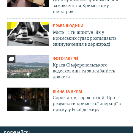
Ozon припинив прийом нових
замовлень на Кримському
півострові
ПРАВА ЛЮДИНИ
Мить – і ти шпигун. Як у
кримських судах розглядають
звинувачення в держзраді
ФОТОГАЛЕРЕЇ
Краса Сімферопольського
водосховища та занедбаність
довкола
ВІЙНА ТА КРИМ
Сорок днів, сорок ночей. Про
результати кримської операції з
примусу Росії до миру