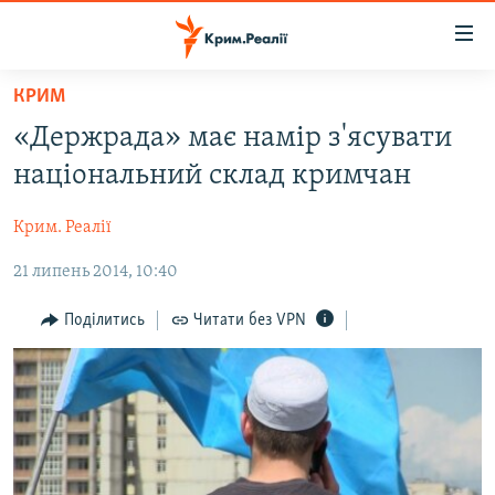
Доступність
посилання
Перейти
КРИМ
до
НОВИНИ
«Держрада» має намір з'ясувати
основного
ВОДА.КРИМ
матеріалу
національний склад кримчан
ВІДЕО ТА ФОТО
Перейти
до
Крим. Реалії
ПОЛІТИКА
основної
21 липень 2014, 10:40
БЛОГИ
навігації
Перейти
ПОГЛЯД
Поділитись
Читати без VPN
до
ІНТЕРВ'Ю
пошуку
ВСЕ ЗА ДЕНЬ
СПЕЦПРОЕКТИ
ЯК ОБІЙТИ БЛОКУВАННЯ
ДЕПОРТАЦІЯ