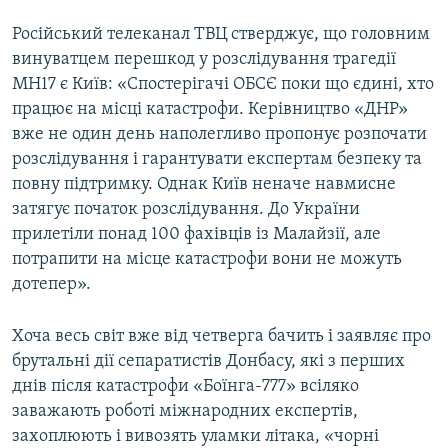
Російський телеканал ТВЦ стверджує, що головним
винуватцем перешкод у розслідування трагедії
MH17 є Київ: «Спостерігачі ОБСЄ поки що єдині, хто
працює на місці катастрофи. Керівництво «ДНР»
вже не один день наполегливо пропонує розпочати
розслідування і гарантувати експертам безпеку та
повну підтримку. Однак Київ неначе навмисне
затягує початок розслідування. До України
прилетіли понад 100 фахівців із Малайзії, але
потрапити на місце катастрофи вони не можуть
дотепер».
Хоча весь світ вже від четверга бачить і заявляє про
брутальні дії сепаратистів Донбасу, які з перших
днів після катастрофи «Боїнга-777» всіляко
заважають роботі міжнародних експертів,
захоплюють і вивозять уламки літака, «чорні