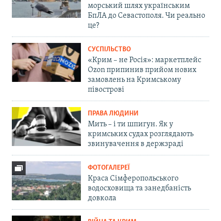
морський шлях українським
БпЛА до Севастополя. Чи реально
це?
СУСПІЛЬСТВО
«Крим – не Росія»: маркетплейс
Ozon припинив прийом нових
замовлень на Кримському
півострові
ПРАВА ЛЮДИНИ
Мить – і ти шпигун. Як у
кримських судах розглядають
звинувачення в держзраді
ФОТОГАЛЕРЕЇ
Краса Сімферопольського
водосховища та занедбаність
довкола