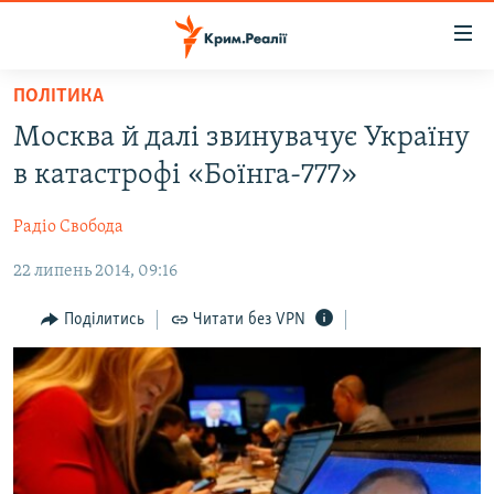
Доступність
посилання
Перейти
ПОЛІТИКА
до
НОВИНИ
Москва й далі звинувачує Україну
основного
ВОДА.КРИМ
матеріалу
в катастрофі «Боїнга-777»
ВІДЕО ТА ФОТО
Перейти
до
Радіо Свобода
ПОЛІТИКА
основної
22 липень 2014, 09:16
БЛОГИ
навігації
Перейти
ПОГЛЯД
Поділитись
Читати без VPN
до
ІНТЕРВ'Ю
пошуку
ВСЕ ЗА ДЕНЬ
СПЕЦПРОЕКТИ
ЯК ОБІЙТИ БЛОКУВАННЯ
ДЕПОРТАЦІЯ