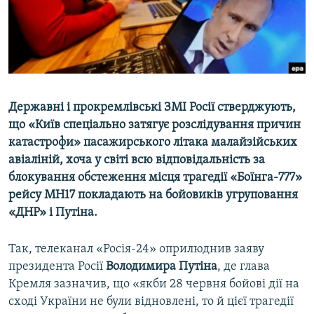
ВІДЕОУРОКИ «ELIFBE»
Русский
СВІДЧЕННЯ ОКУПАЦІЇ
Qırımtatar
УКРАЇНСЬКА ПРОБЛЕМА КРИМУ
ДОЛУЧАЙСЯ!
ІНФОГРАФІКА
Державні і прокремлівські ЗМІ Росії стверджують,
що «Київ спеціально затягує розслідування причин
катастрофи» пасажирського літака малайзійських
Усі сайти RFE/RL
авіаліній, хоча у світі всю відповідальність за
блокування обстеження місця трагедії «Боїнга-777»
рейсу MH17 покладають на бойовиків угруповання
«ДНР» і Путіна.
Так, телеканал «Росія-24» оприлюднив заяву
президента Росії
Володимира Путіна
, де глава
Кремля зазначив, що «якби 28 червня бойові дії на
сході України не були відновлені, то й цієї трагедії