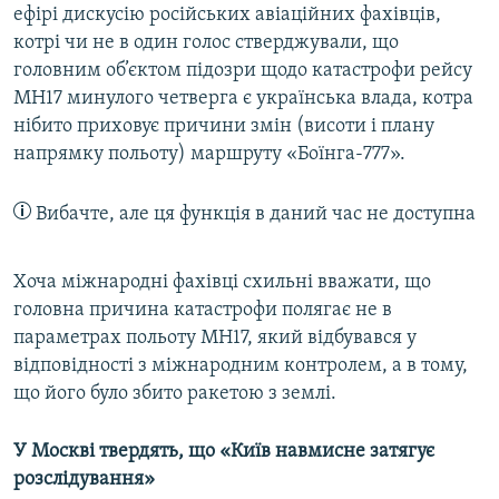
ефірі дискусію російських авіаційних фахівців,
котрі чи не в один голос стверджували, що
головним об’єктом підозри щодо катастрофи рейсу
MH17 минулого четверга є українська влада, котра
нібито приховує причини змін (висоти і плану
напрямку польоту) маршруту «Боїнга-777».
Вибачте, але ця функція в даний час не доступна
Хоча міжнародні фахівці схильні вважати, що
головна причина катастрофи полягає не в
параметрах польоту MH17, який відбувався у
відповідності з міжнародним контролем, а в тому,
що його було збито ракетою з землі.
У Москві твердять, що «Київ навмисне затягує
розслідування»