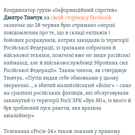
Координатор групи «Інформаційний спротив»
Дмитро Тимчук
на
своїй сторінці у Facebook
зазначає що 28 червня було отримано «перші
повідомлення про те, що в складі екіпажів і
бойових розрахунків, котрих закидали із території
Російської Федерації, зі зразками озброєння й
військової техніки, помічені вже не лише російські
найманці, але й військовослужбовці Збройних сил
Російської Федерації». Таким чином, як стверджує
Тимчук, «Путін видав себе обмовками у цьому
зверненні.., а збитий малайзійський «Боїнг» – саме
на сумлінні російських фахівців, які обслуговували
закинутий із території Росії ЗРК «Бук М1», із якого й
був зроблений пуск ракети, яка вразила
авіалайнер».
Телеканал «Росія-24» також показав у прямому