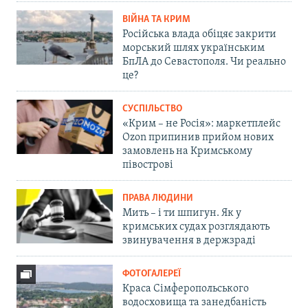
ВІЙНА ТА КРИМ
Російська влада обіцяє закрити
морський шлях українським
БпЛА до Севастополя. Чи реально
це?
СУСПІЛЬСТВО
«Крим – не Росія»: маркетплейс
Ozon припинив прийом нових
замовлень на Кримському
півострові
ПРАВА ЛЮДИНИ
Мить – і ти шпигун. Як у
кримських судах розглядають
звинувачення в держзраді
ФОТОГАЛЕРЕЇ
Краса Сімферопольського
водосховища та занедбаність