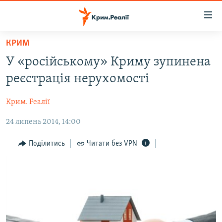
Доступність
посилання
Перейти
КРИМ
до
НОВИНИ
У «російському» Криму зупинена
основного
ВОДА.КРИМ
матеріалу
реєстрація нерухомості
ВІДЕО ТА ФОТО
Перейти
до
Крим. Реалії
ПОЛІТИКА
основної
24 липень 2014, 14:00
БЛОГИ
навігації
Перейти
ПОГЛЯД
Поділитись
Читати без VPN
до
ІНТЕРВ'Ю
пошуку
ВСЕ ЗА ДЕНЬ
СПЕЦПРОЕКТИ
ЯК ОБІЙТИ БЛОКУВАННЯ
ДЕПОРТАЦІЯ