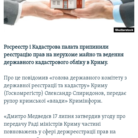
ВІДЕОУРОКИ «ELIFBE»
Русский
СВІДЧЕННЯ ОКУПАЦІЇ
Qırımtatar
УКРАЇНСЬКА ПРОБЛЕМА КРИМУ
ДОЛУЧАЙСЯ!
ІНФОГРАФІКА
Росреєстр і Кадастрова палата припинили
реєстрацію прав на нерухоме майно та ведення
державного кадастрового обліку в Криму.
Усі сайти RFE/RL
Про це повідомив «голова державного комітету з
державної реєстрації та кадастру» Криму
(Госкомрегістр) Олександр Спиридонов, передає
рупор кримської «влади» Кримінформ.
«Дмитро Медведєв 17 липня затвердив угоду про
передачу Раді міністрів Криму частині
повноважень у сфері держреєстрації прав на