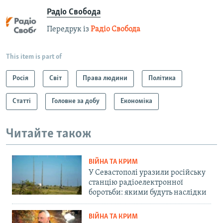
Радіо Свобода
Передрук із
Радіо Свобода
This item is part of
Росія
Світ
Права людини
Політика
Статті
Головне за добу
Економіка
Читайте також
ВІЙНА ТА КРИМ
У Севастополі уразили російську
станцію радіоелектронної
боротьби: якими будуть наслідки
ВІЙНА ТА КРИМ