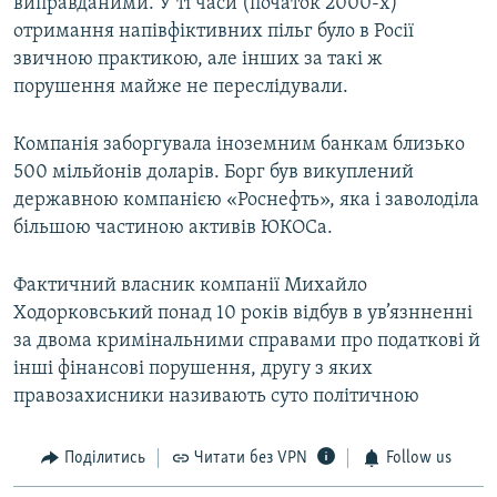
виправданими. У ті часи (початок 2000-х)
отримання напівфіктивних пільг було в Росії
звичною практикою, але інших за такі ж
порушення майже не переслідували.
Компанія заборгувала іноземним банкам близько
500 мільйонів доларів. Борг був викуплений
державною компанією «Роснефть», яка і заволоділа
більшою частиною активів ЮКОСа.
Фактичний власник компанії Михайло
Ходорковський понад 10 років відбув в ув’язнненні
за двома кримінальними справами про податкові й
інші фінансові порушення, другу з яких
правозахисники називають суто політичною
Поділитись
Читати без VPN
Follow us