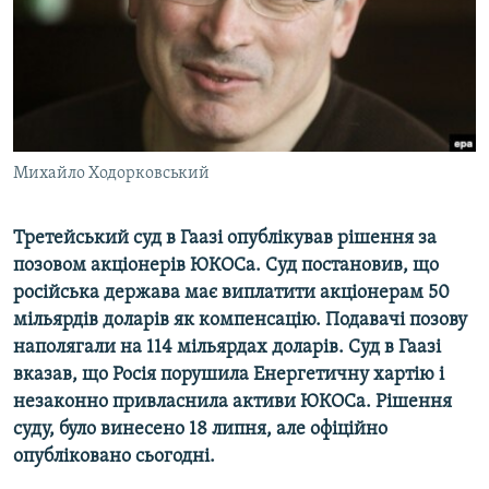
ВІДЕОУРОКИ «ELIFBE»
Русский
СВІДЧЕННЯ ОКУПАЦІЇ
Qırımtatar
УКРАЇНСЬКА ПРОБЛЕМА КРИМУ
ДОЛУЧАЙСЯ!
ІНФОГРАФІКА
Михайло Ходорковський
Третейський суд в Гаазі опублікував рішення за
Усі сайти RFE/RL
позовом акціонерів ЮКОСа. Суд постановив, що
російська держава має виплатити акціонерам 50
мільярдів доларів як компенсацію. Подавачі позову
наполягали на 114 мільярдах доларів. Суд в Гаазі
вказав, що Росія порушила Енергетичну хартію і
незаконно привласнила активи ЮКОСа. Рішення
суду, було винесено 18 липня, але офіційно
опубліковано сьогодні.