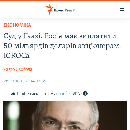
Доступність
посилання
Перейти
ЕКОНОМІКА
до
НОВИНИ
Cуд у Гаазі: Росія має виплатити
основного
ВОДА.КРИМ
матеріалу
50 мільярдів доларів акціонерам
ВІДЕО ТА ФОТО
Перейти
ЮКОСа
до
ПОЛІТИКА
основної
Радіо Свобода
БЛОГИ
навігації
Перейти
28 липень 2014, 17:35
ПОГЛЯД
до
ІНТЕРВ'Ю
Поділитись
Читати без VPN
пошуку
ВСЕ ЗА ДЕНЬ
СПЕЦПРОЕКТИ
ЯК ОБІЙТИ БЛОКУВАННЯ
ДЕПОРТАЦІЯ