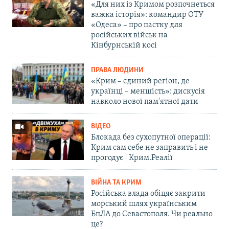
«Для них із Кримом розпочнеться
важка історія»: командир ОТУ
«Одеса» – про пастку для
російських військ на
Кінбурнській косі
ПРАВА ЛЮДИНИ
«Крим – єдиний регіон, де
українці – меншість»: дискусія
навколо нової пам'ятної дати
ВІДЕО
Блокада без сухопутної операції:
Крим сам себе не заправить і не
прогодує | Крим.Реалії
ВІЙНА ТА КРИМ
Російська влада обіцяє закрити
морський шлях українським
БпЛА до Севастополя. Чи реально
це?