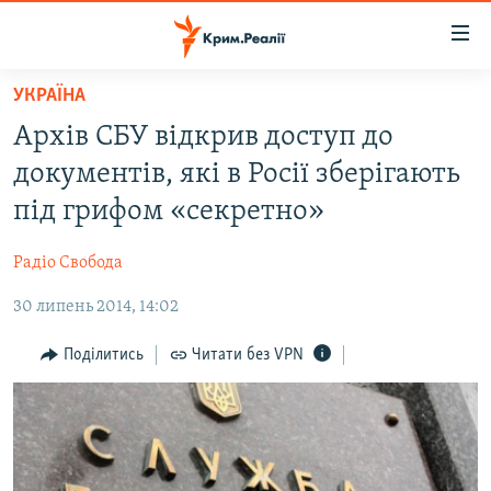
Доступність
посилання
Перейти
УКРАЇНА
до
НОВИНИ
Архів СБУ відкрив доступ до
основного
ВОДА.КРИМ
матеріалу
документів, які в Росії зберігають
ВІДЕО ТА ФОТО
Перейти
під грифом «секретно»
до
ПОЛІТИКА
основної
Радіо Свобода
БЛОГИ
навігації
Перейти
30 липень 2014, 14:02
ПОГЛЯД
до
ІНТЕРВ'Ю
Поділитись
Читати без VPN
пошуку
ВСЕ ЗА ДЕНЬ
СПЕЦПРОЕКТИ
ЯК ОБІЙТИ БЛОКУВАННЯ
ДЕПОРТАЦІЯ