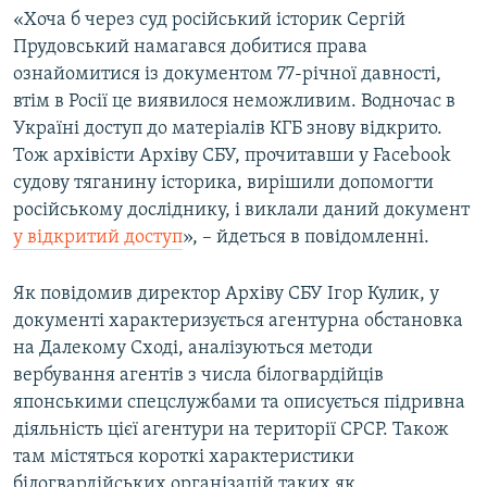
«Хоча б через суд російський історик Сергій
Прудовський намагався добитися права
ознайомитися із документом 77-річної давності,
втім в Росії це виявилося неможливим. Водночас в
Україні доступ до матеріалів КГБ знову відкрито.
Тож архівісти Архіву СБУ, прочитавши у Facebook
судову тяганину історика, вирішили допомогти
російському досліднику, і виклали даний документ
у відкритий доступ
», – йдеться в повідомленні.
Як повідомив директор Архіву СБУ Ігор Кулик, у
документі характеризується агентурна обстановка
на Далекому Сході, аналізуються методи
вербування агентів з числа білогвардійців
японськими спецслужбами та описується підривна
діяльність цієї агентури на території СРСР. Також
там містяться короткі характеристики
білогвардійських організацій таких як