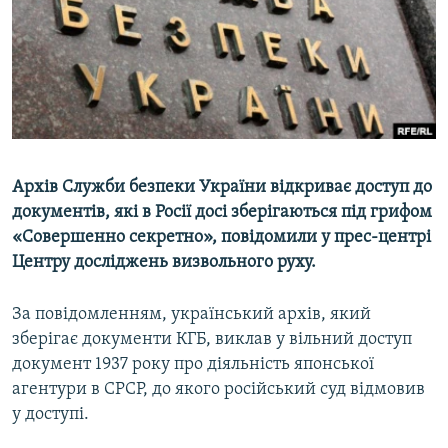
ВІДЕОУРОКИ «ELIFBE»
Русский
СВІДЧЕННЯ ОКУПАЦІЇ
Qırımtatar
УКРАЇНСЬКА ПРОБЛЕМА КРИМУ
ДОЛУЧАЙСЯ!
ІНФОГРАФІКА
Архів Служби безпеки України відкриває доступ до
документів, які в Росії досі зберігаються під грифом
Усі сайти RFE/RL
«Совершенно секретно», повідомили у прес-центрі
Центру досліджень визвольного руху.
За повідомленням, український архів, який
зберігає документи КГБ, виклав у вільний доступ
документ 1937 року про діяльність японської
агентури в СРСР, до якого російський суд відмовив
у доступі.