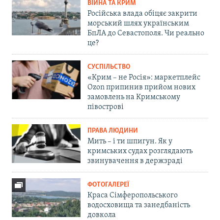
ВІЙНА ТА КРИМ
Російська влада обіцяє закрити
морський шлях українським
БпЛА до Севастополя. Чи реально
це?
СУСПІЛЬСТВО
«Крим – не Росія»: маркетплейс
Ozon припинив прийом нових
замовлень на Кримському
півострові
ПРАВА ЛЮДИНИ
Мить – і ти шпигун. Як у
кримських судах розглядають
звинувачення в держзраді
ФОТОГАЛЕРЕЇ
Краса Сімферопольського
водосховища та занедбаність
довкола