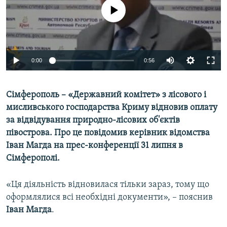
ВІДЕОУРОКИ «ELIFBE»
No media source currently available
Русский
СВІДЧЕННЯ ОКУПАЦІЇ
Qırımtatar
УКРАЇНСЬКА ПРОБЛЕМА КРИМУ
0:00
0:56
ДОЛУЧАЙСЯ!
ІНФОГРАФІКА
Сімферополь – «Державний комітет» з лісового і
мисливського господарства Криму відновив оплату
Усі сайти RFE/RL
за відвідування природно-лісових об'єктів
півострова. Про це повідомив керівник відомства
Іван Магда на прес-конференції 31 липня в
Сімферополі.
«Ця діяльність відновилася тільки зараз, тому що
оформлялися всі необхідні документи», – пояснив
Іван Магда
.