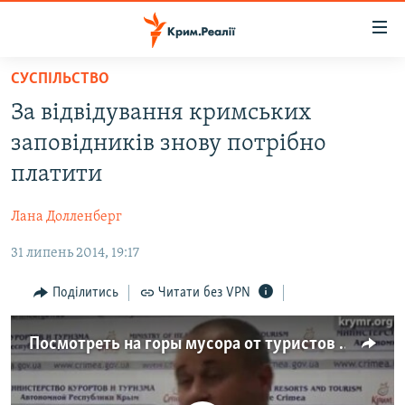
Доступність
посилання
Перейти
СУСПІЛЬСТВО
до
НОВИНИ
За відвідування кримських
основного
ВОДА.КРИМ
матеріалу
заповідників знову потрібно
ВІДЕО ТА ФОТО
Перейти
платити
до
ПОЛІТИКА
основної
Лана Долленберг
БЛОГИ
навігації
Перейти
31 липень 2014, 19:17
ПОГЛЯД
до
ІНТЕРВ'Ю
Поділитись
Читати без VPN
пошуку
ВСЕ ЗА ДЕНЬ
Посмотреть на горы мусора от туристов пригласили журналистов
СПЕЦПРОЕКТИ
ЯК ОБІЙТИ БЛОКУВАННЯ
ДЕПОРТАЦІЯ