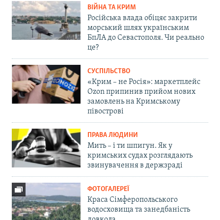
ВІЙНА ТА КРИМ
Російська влада обіцяє закрити
морський шлях українським
БпЛА до Севастополя. Чи реально
це?
СУСПІЛЬСТВО
«Крим – не Росія»: маркетплейс
Ozon припинив прийом нових
замовлень на Кримському
півострові
ПРАВА ЛЮДИНИ
Мить – і ти шпигун. Як у
кримських судах розглядають
звинувачення в держзраді
ФОТОГАЛЕРЕЇ
Краса Сімферопольського
водосховища та занедбаність
довкола