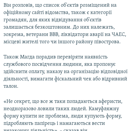
Він розповів, що список об'єктів розміщений на
офіційному сайті відомства, також є категорії
громадян, для яких відвідування об'єктів
залишається безкоштовним. До них належать,
зокрема, ветерани ВВВ, ліквідатори аварії на ЧАЕС,
місцеві жителі того чи іншого району півострова.
Також Магда порадив перевіряти наявність
службового посвідчення людини, яка пропонує
здійснити оплату, наказу на організацію відповідної
діяльності, вимагати фіскальний чек або відривний
талон.
«Не секрет, що все ж таки попадаються аферисти,
неодноразово ловили таких людей. Камуфляжну
форму купити не проблема, люди купують форму,
підробляють папірець і намагаються вести
незаконну діяльність», – сказав він.