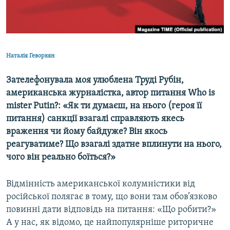
ВІДЕОУРОКИ «ELIFBE»
Русский
СВІДЧЕННЯ ОКУПАЦІЇ
Qırımtatar
УКРАЇНСЬКА ПРОБЛЕМА КРИМУ
Наталія Геворкян
ДОЛУЧАЙСЯ!
ІНФОГРАФІКА
Зателефонувала моя улюблена Труді Рубін,
американська журналістка, автор питання Who is
mister Putin?: «Як ти думаєш, на нього (героя її
Усі сайти RFE/RL
питання) санкції взагалі справляють якесь
враження чи йому байдуже? Він якось
реагуватиме? Що взагалі здатне вплинути на нього,
чого він реально боїться?»
Відмінність американської колумністики від
російської полягає в тому, що вони там обов’язково
повинні дати відповідь на питання: «Що робити?»
А у нас, як відомо, це найпопулярніше риторичне