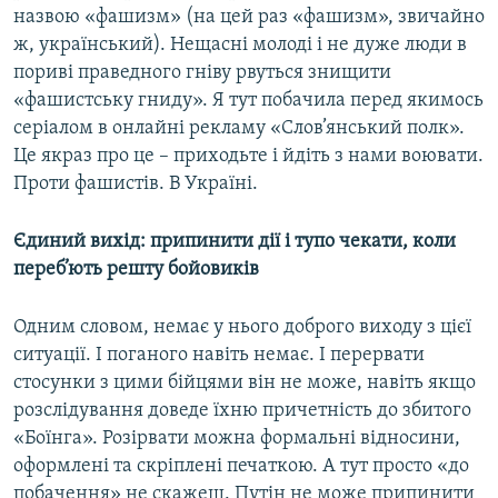
назвою «фашизм» (на цей раз «фашизм», звичайно
ж, український). Нещасні молоді і не дуже люди в
пориві праведного гніву рвуться знищити
«фашистську гниду». Я тут побачила перед якимось
серіалом в онлайні рекламу «Слов’янський полк».
Це якраз про це – приходьте і йдіть з нами воювати.
Проти фашистів. В Україні.
Єдиний вихід: припинити дії і тупо чекати, коли
переб’ють решту бойовиків
Одним словом, немає у нього доброго виходу з цієї
ситуації. І поганого навіть немає. І перервати
стосунки з цими бійцями він не може, навіть якщо
розслідування доведе їхню причетність до збитого
«Боїнга». Розірвати можна формальні відносини,
оформлені та скріплені печаткою. А тут просто «до
побачення» не скажеш. Путін не може припинити