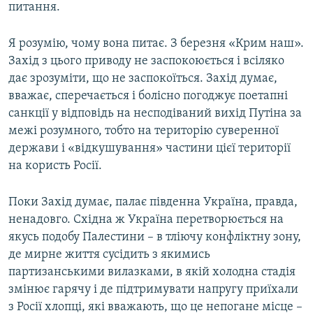
питання.
Я розумію, чому вона питає. З березня «Крим наш».
Захід з цього приводу не заспокоюється і всіляко
дає зрозуміти, що не заспокоїться. Захід думає,
вважає, сперечається і болісно погоджує поетапні
санкції у відповідь на несподіваний вихід Путіна за
межі розумного, тобто на територію суверенної
держави і «відкушування» частини цієї території
на користь Росії.
Поки Захід думає, палає південна Україна, правда,
ненадовго. Східна ж Україна перетворюється на
якусь подобу Палестини – в тліючу конфліктну зону,
де мирне життя сусідить з якимись
партизанськими вилазками, в якій холодна стадія
змінює гарячу і де підтримувати напругу приїхали
з Росії хлопці, які вважають, що це непогане місце –