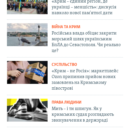
«Крим – єдиний регіон, де
українці – меншість»: дискусія
навколо нової пам'ятної дати
ВІЙНА ТА КРИМ
Російська влада обіцяє закрити
морський шлях українським
БпЛА до Севастополя. Чи реально
це?
СУСПІЛЬСТВО
«Крим – не Росія»: маркетплейс
Ozon припинив прийом нових
замовлень на Кримському
півострові
ПРАВА ЛЮДИНИ
Мить – і ти шпигун. Як у
кримських судах розглядають
звинувачення в держзраді