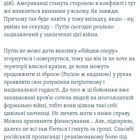
дій). Американці стануть стороною в конфлікті і тут
же виявляться винними у всьому. Як завжди.
Причому так буде навіть у тому випадку, якщо – ну,
уявімо на секунду – Путін сьогодні реально
зацікавлений у закінченні цієї війни.
Путін не може дати вказівку «бійцям опору»
згорнутися і повернутися, тому що він їх не хоче на
території власної країни, де вони можуть
продовжити зі зброєю (Росією ж наданою) у руках
проявляти своє розуміння патріотизму і
національної гордості. До того ж ці бойовики вже
заплямовані кров’ю сотень людей на неоголошеній
формально війні, тобто вони цілком такі собі
цивільні злочинці. Не личить мати з ними справу.
Можна припинити фінансування... Але, підозрюю,
далеко не всі там б’ються і гинуть за гроші. Спасибі
російській пропаганді і реанімованому болю під