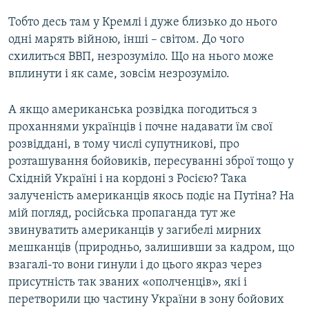
Тобто десь там у Кремлі і дуже близько до нього
одні марять війною, інші – світом. До чого
схилиться ВВП, незрозуміло. Що на нього може
вплинути і як саме, зовсім незрозуміло.
А якщо американська розвідка погодиться з
проханнями українців і почне надавати їм свої
розвіддані, в тому числі супутникові, про
розташування бойовиків, пересуванні зброї тощо у
Східній Україні і на кордоні з Росією? Така
залученість американців якось подіє на Путіна? На
мій погляд, російська пропаганда тут же
звинуватить американців у загибелі мирних
мешканців (природньо, залишивши за кадром, що
взагалі-то вони гинули і до цього якраз через
присутність так званих «ополченців», які і
перетворили цю частину України в зону бойових