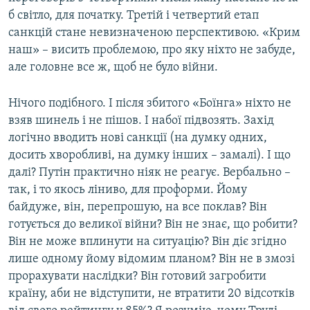
б світло, для початку. Третій і четвертий етап
санкцій стане невизначеною перспективою. «Крим
наш» – висить проблемою, про яку ніхто не забуде,
але головне все ж, щоб не було війни.
Нічого подібного. І після збитого «Боїнга» ніхто не
взяв шинель і не пішов. І набої підвозять. Захід
логічно вводить нові санкції (на думку одних,
досить хворобливі, на думку інших – замалі). І що
далі? Путін практично ніяк не реагує. Вербально –
так, і то якось ліниво, для проформи. Йому
байдуже, він, перепрошую, на все поклав? Він
готується до великої війни? Він не знає, що робити?
Він не може вплинути на ситуацію? Він діє згідно
лише одному йому відомим планом? Він не в змозі
прорахувати наслідки? Він готовий загробити
країну, аби не відступити, не втратити 20 відсотків