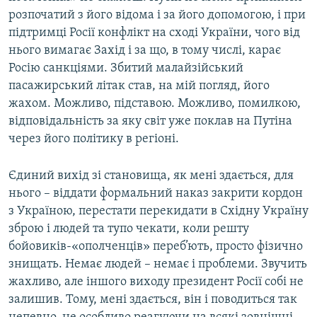
розпочатий з його відома і за його допомогою, і при
підтримці Росії конфлікт на сході України, чого від
нього вимагає Захід і за що, в тому числі, карає
Росію санкціями. Збитий малайзійський
пасажирський літак став, на мій погляд, його
жахом. Можливо, підставою. Можливо, помилкою,
відповідальність за яку світ уже поклав на Путіна
через його політику в регіоні.
Єдиний вихід зі становища, як мені здається, для
нього – віддати формальний наказ закрити кордон
з Україною, перестати перекидати в Східну Україну
зброю і людей та тупо чекати, коли решту
бойовиків-«ополченців» переб’ють, просто фізично
знищать. Немає людей – немає і проблеми. Звучить
жахливо, але іншого виходу президент Росії собі не
залишив. Тому, мені здається, він і поводиться так