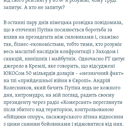
від свого рейтингу у 85%? Я розумію, чому Труді
запитує. А хто не запитує?
В останні пару днів німецька розвідка повідомила,
що в оточенні Путіна посилюється боротьба за
вплив на президента між силовиками і, скажімо
так, бізнес-економістами, тобто тими, хто розуміє
весь масштаб наслідків конфронтації з Заходом і
санкцій, нинішніх і майбутніх. Одночасно FT цитує
джерело в Кремлі, яке говорить, що відсуджені
ЮКОСом 50 мільярдів доларів – «незначний факт»
на тлі «прийдешньої війни в Європі». Андрій
Колесников, який бачить Путіна ледь не кожного
дня, хитромудро, на мій погляд, радить своєму
президенту через радіо «Комерсант» переглянути
після збитого над територією, контрольованою
«бійцями опору», пасажирського літака відносини
з цими самими бойовиками і відмовитися від них.