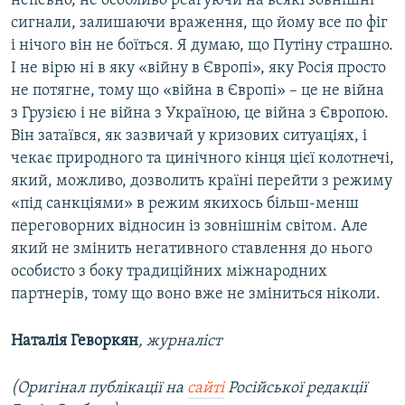
непевно, не особливо реагуючи на всякі зовнішні
сигнали, залишаючи враження, що йому все по фіг
і нічого він не боїться. Я думаю, що Путіну страшно.
І не вірю ні в яку «війну в Європі», яку Росія просто
не потягне, тому що «війна в Європі» – це не війна
з Грузією і не війна з Україною, це війна з Європою.
Він затаївся, як зазвичай у кризових ситуаціях, і
чекає природного та цинічного кінця цієї колотнечі,
який, можливо, дозволить країні перейти з режиму
«під санкціями» в режим якихось більш-менш
переговорних відносин із зовнішнім світом. Але
який не змінить негативного ставлення до нього
особисто з боку традиційних міжнародних
партнерів, тому що воно вже не зміниться ніколи.
Наталія
Геворкян
, журналіст
(Оригінал публікації на
сайті
Російської редакції