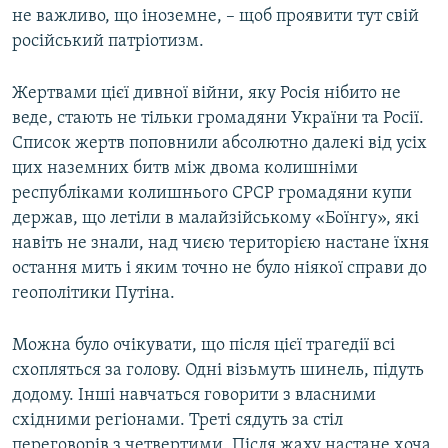
не важливо, що іноземне, – щоб проявити тут свій
російський патріотизм.
Жертвами цієї дивної війни, яку Росія нібито не
веде, стають не тільки громадяни України та Росії.
Список жертв поповнили абсолютно далекі від усіх
цих наземних битв між двома колишніми
республіками колишнього СРСР громадяни купи
держав, що летіли в малайзійському «Боїнгу», які
навіть не знали, над чиєю територією настане їхня
остання мить і яким точно не було ніякої справи до
геополітики Путіна.
Можна було очікувати, що після цієї трагедії всі
схопляться за голову. Одні візьмуть шинель, підуть
додому. Інші навчаться говорити з власними
східними регіонами. Треті сядуть за стіл
переговорів з четвертими. Після жаху настане хоча