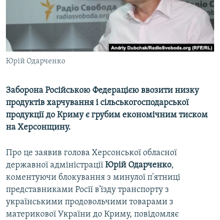
ВІДЕОУРОКИ «ELIFBE»
Русский
СВІДЧЕННЯ ОКУПАЦІЇ
Qırımtatar
УКРАЇНСЬКА ПРОБЛЕМА КРИМУ
ДОЛУЧАЙСЯ!
Юрій Одарченко
ІНФОГРАФІКА
Заборона Російською Федерацією ввозити низку
продуктів харчування і сільськогосподарської
Усі сайти RFE/RL
продукції до Криму є грубим економічним тиском
на Херсонщину.
Про це заявив голова Херсонської обласної
державної адміністрації
Юрій Одарченко
,
коментуючи блокування з минулої п'ятниці
представниками Росії в'їзду транспорту з
українськими продовольчими товарами з
материкової України до Криму, повідомляє