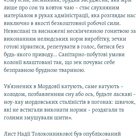
«Змучена, засмикана, брудна засуджена, яка мріє
лише про сон та ковток чаю – стає слухняним
матеріалом в руках адміністрації, яка розглядає нас
виключно в якості безкоштовної робочої сили.
Невиспані та виснажені нескінченною гонитвою за
виконанням нелюдських норм виробітку, зечки
готові зірватися, репетувати в голос, битися без
будь-якого приводу... Санітарно-побутові умови
колонії влаштовані так, що зек почуває себе
безправною брудною твариною.
Ув’язнених в Мордовії катують, саме катують –
холодом, позбавленням сну або ось, будьте ласкаві –
ноу-хау мордовських сталіністів в погонах: швачок,
які не встигали виконати норми – роздягали та
голими змушували шити».
Лист Надії Толоконникової був опублікований