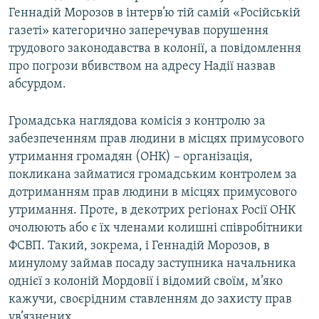
Геннадій Морозов в інтерв’ю тій самій «Російській
газеті» категорично заперечував порушення
трудового законодавства в колонії, а повідомлення
про погрози вбивством на адресу Надії назвав
абсурдом.
Громадська наглядова комісія з контролю за
забезпеченням прав людини в місцях примусового
утримання громадян (ОНК) – організація,
покликана займатися громадським контролем за
дотриманням прав людини в місцях примусового
утримання. Проте, в декотрих регіонах Росії ОНК
очолюють або є їх членами колишні співробітники
ФСВП. Такий, зокрема, і Геннадій Морозов, в
минулому займав посаду заступника начальника
однієї з колоній Мордовії і відомий своїм, м’яко
кажучи, своєрідним ставленням до захисту прав
ув’язнених.