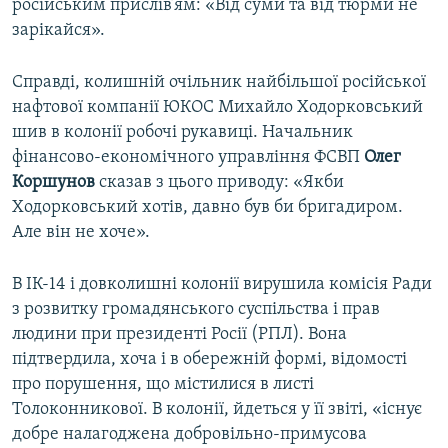
російським прислів’ям: «Від суми та від тюрми не
зарікайся».
Справді, колишній очільник найбільшої російської
нафтової компанії ЮКОС Михайло Ходорковський
шив в колонії робочі рукавиці. Начальник
фінансово-економічного управління ФСВП
Олег
Коршунов
сказав з цього приводу: «Якби
Ходорковський хотів, давно був би бригадиром.
Але він не хоче».
В ІК-14 і довколишні колонії вирушила комісія Ради
з розвитку громадянського суспільства і прав
людини при президенті Росії (РПЛ). Вона
підтвердила, хоча і в обережній формі, відомості
про порушення, що містилися в листі
Толоконникової. В колонії, йдеться у її звіті, «існує
добре налагоджена добровільно-примусова