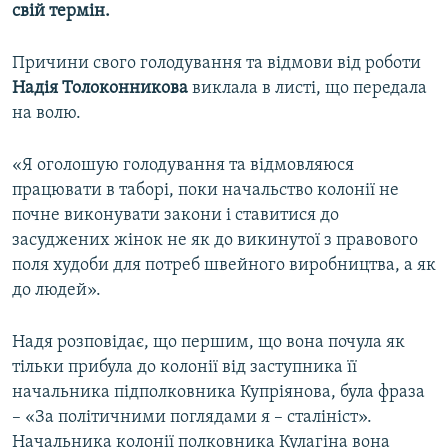
свій термін.
Причини свого голодування та відмови від роботи
Надія Толоконникова
виклала в листі, що передала
на волю.
«Я оголошую голодування та відмовляюся
працювати в таборі, поки начальство колонії не
почне виконувати закони і ставитися до
засуджених жінок не як до викинутої з правового
поля худоби для потреб швейного виробництва, а як
до людей».
Надя розповідає, що першим, що вона почула як
тільки прибула до колонії від заступника її
начальника підполковника Купріянова, була фраза
– «За політичними поглядами я – сталініст».
Начальника колонії полковника Кулагіна вона