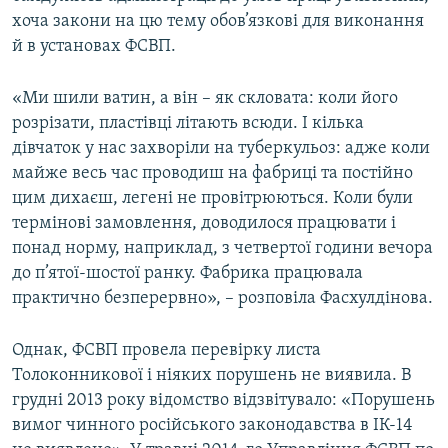
хоча закони на цю тему обов’язкові для виконання
й в установах ФСВП.
«Ми шили ватин, а він – як скловата: коли його
розрізати, пластівці літають всюди. І кілька
дівчаток у нас захворіли на туберкульоз: адже коли
майже весь час проводиш на фабриці та постійно
цим дихаєш, легені не провітрюються. Коли були
термінові замовлення, доводилося працювати і
понад норму, наприклад, з четвертої години вечора
до п’ятої-шостої ранку. Фабрика працювала
практично безперервно», – розповіла Фасхулдінова.
Однак, ФСВП провела перевірку листа
Толоконникової і ніяких порушень не виявила. В
грудні 2013 року відомство відзвітувало: «Порушень
вимог чинного російського законодавства в ІК-14