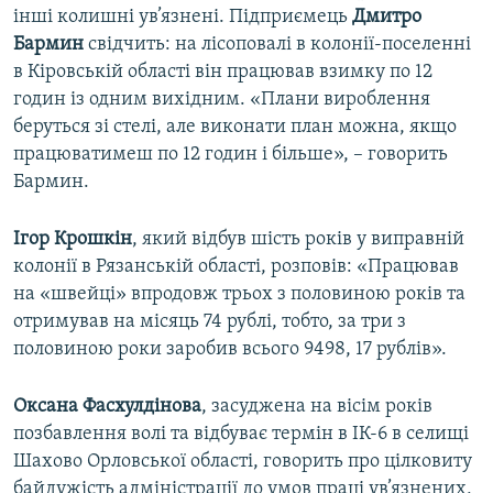
інші колишні ув’язнені. Підприємець
Дмитро
Бармин
свідчить: на лісоповалі в колонії-поселенні
в Кіровській області він працював взимку по 12
годин із одним вихідним. «Плани вироблення
беруться зі стелі, але виконати план можна, якщо
працюватимеш по 12 годин і більше», – говорить
Бармин.
Ігор Крошкін
, який відбув шість років у виправній
колонії в Рязанській області, розповів: «Працював
на «швейці» впродовж трьох з половиною років та
отримував на місяць 74 рублі, тобто, за три з
половиною роки заробив всього 9498, 17 рублів».
Оксана Фасхулдінова
, засуджена на вісім років
позбавлення волі та відбуває термін в ІК-6 в селищі
Шахово Орловської області, говорить про цілковиту
байдужість адміністрації до умов праці ув’язнених,