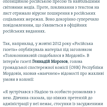
опозиційною російською пресою та найбільшими
світовими медіа. Проте, покликання з текстом на
лист отримало вірусне поширення в російських
соціальних мережах. Воно докорінно суперечило
повідомленням, що з’являється в офіційних
російських виданнях.
Так, наприклад, у жовтні 2012 року «Російська
газета» опублікувала матеріал під заголовком
«Толоконниковій сподобалося в Мордовії». В
інтерв’ю газеті
Геннадій Морозов
, голова
громадської спостережної комісії (ОНК) Республіки
Мордовія, назвав «маячнею» відомості про жахливі
умови в колонії:
«Я зустрічався з Надією та особисто розмовляв з
нею. Дівчина сказала, що ніяких претензій до
адміністрації у неї немає, стосунки із засудженими