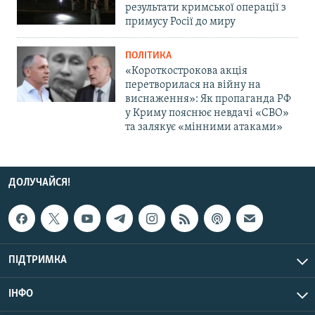
результати кримської операції з
примусу Росії до миру
ПОЛІТИКА
«Короткострокова акція
перетворилася на війну на
виснаження»: Як пропаганда РФ
у Криму пояснює невдачі «СВО»
та залякує «мінними атаками»
ДОЛУЧАЙСЯ!
ПІДТРИМКА
ІНФО