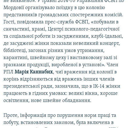
не виявлено». У травні 2014-го Управління ФСВП по
Мордовії організувало поїздку в цю колонію
представників громадських спостережних комісій.
Гості, повідомила прес-служба ФСВП, «побували в
санчастині, храмі, Центрі психолого-педагогічної
та соціальної роботи із засудженими, клубі-їдальні,
де засуджені жінки показали невеликий концерт,
бібліотеці, загонах різних умов утримання,
карантині, швейному цеху і виставковому залі зі
зразками продукції, виробленої в установі». Член
РПЛ
Марія Каннабих
, чиї враження від колонії в
корінь відрізняються від вражень інших членів
президентської ради, зазначила, що в ІК-14 жінки
працюють в гідних умовах: великі вікна, хороше
освітлення, нове швейне обладнання.
Проте, інформація про порушення норм праці та
побуту, встановлених законом, була включена в