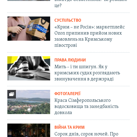
це?
СУСПІЛЬСТВО
«Крим – не Росія»: маркетплейс
Ozon припинив прийом нових
замовлень на Кримському
півострові
ПРАВА ЛЮДИНИ
Мить – і ти шпигун. Як у
кримських судах розглядають
звинувачення в держзраді
ФОТОГАЛЕРЕЇ
Краса Сімферопольського
водосховища та занедбаність
довкола
ВІЙНА ТА КРИМ
Сорок днів, сорок ночей. Про