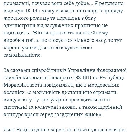
нормальні, почуває вона себе добре... Я регулярно
відвідую ІК-14 і можу сказати, що скарг з приводу
жорсткого режиму та порушень з боку
адміністрації від засуджених практично не
надходить . Жінки працюють на швейному
виробництві, а що стосується вільного часу, то тут
хороші умови для занять художньою
самодіяльністю.
За словами співробітників Управління Федеральної
служби виконання покарань (ФСВП) по Республіці
Мордовія газета повідомляла, що в мордовських
колоніях «є можливість дистанційно отримати
вищу освіту, тут регулярно проводяться різні
спортивні та культурні заходи, а також щорічний
конкурс краси серед засуджених жінок».
Лист Надії жодною мірою не похитнув цю позицію.