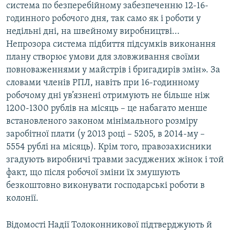
система по безперебійному забезпеченню 12-16-
годинного робочого дня, так само як і роботи у
недільні дні, на швейному виробництві...
Непрозора система підбиття підсумків виконання
плану створює умови для зловживання своїми
повноваженнями у майстрів і бригадирів змін». За
словами членів РПЛ, навіть при 16-годинному
робочому дні ув’язнені отримують не більше ніж
1200-1300 рублів на місяць – це набагато менше
встановленого законом мінімального розміру
заробітної плати (у 2013 році – 5205, в 2014-му –
5554 рублі на місяць). Крім того, правозахисники
згадують виробничі травми засуджених жінок і той
факт, що після робочої зміни їх змушують
безкоштовно виконувати господарські роботи в
колонії.
Відомості Надії Толоконникової підтверджують й