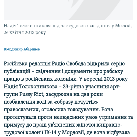
ВІДЕОУРОКИ «ELIFBE»
Русский
СВІДЧЕННЯ ОКУПАЦІЇ
Qırımtatar
Надія Толоконникова під час судового засідання у Москві,
УКРАЇНСЬКА ПРОБЛЕМА КРИМУ
26 квітня 2013 року
ДОЛУЧАЙСЯ!
ІНФОГРАФІКА
Володимир Абаринов
Російська редакція Радіо Свобода відкрила серію
Усі сайти RFE/RL
публікацій – свідчення і документи про рабську
працю в російських колоніях. У вересні 2013 року
Надія Толоконникова – 23-річна учасниця арт-
групи Pussy Riot, засуджена на два роки
позбавлення волі за «образу почуттів»
православних, оголосила голодування. Вона
протестувала проти нелюдських умов утримання та
примусу до праці ув’язнених жіночої виправно-
трудової колонії ІК-14 у Мордовії, де вона відбувала