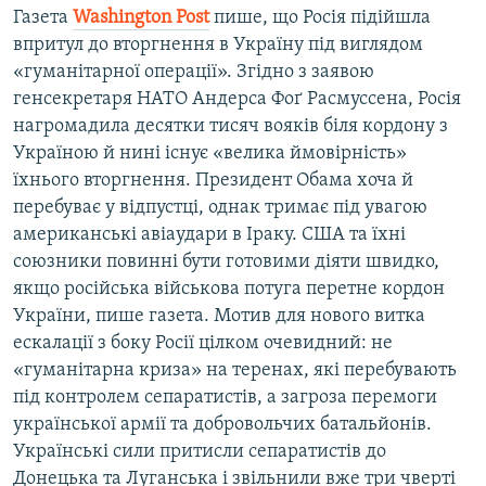
Газета
Washington
Post
пише, що Росія підійшла
впритул до вторгнення в Україну під виглядом
«гуманітарної операції». Згідно з заявою
генсекретаря НАТО Андерса Фоґ Расмуссена, Росія
нагромадила десятки тисяч вояків біля кордону з
Україною й нині існує «велика ймовірність»
їхнього вторгнення. Президент Обама хоча й
перебуває у відпустці, однак тримає під увагою
американські авіаудари в Іраку. США та їхні
союзники повинні бути готовими діяти швидко,
якщо російська військова потуга перетне кордон
України, пише газета. Мотив для нового витка
ескалації з боку Росії цілком очевидний: не
«гуманітарна криза» на теренах, які перебувають
під контролем сепаратистів, а загроза перемоги
української армії та добровольчих батальйонів.
Українські сили притисли сепаратистів до
Донецька та Луганська і звільнили вже три чверті