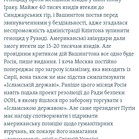
Іраку. Майже 40 тисяч язидів втекли до
Синджарських гір, і Вашингтон постав перед
звинуваченнями у бездіяльності, адже згадалася
неспроможність адміністрації Клінтона зупинити
геноцид у Руанді. Американські авіаудари дали
змогу втекти ще 15-20 тисячам язидів. Але
провідним критиком дій Вашингтона все одно буде
Росія, пише видання. І хоча Москва постійно
попереджає про загрозу ісламізму, яка виходить із
Сирії, вона також не має підстав симпатизувати
«Ісламській державі». Раніше цього місяця Росія
навіть подала проект резолюції до Ради безпеки
ООН, в якому йшлося про заборону торгувати з
«Ісламською державою». Але саме президент Путін
має нагоду спотворювати і підривати
американську позицію щодо гуманітарних
втручань, як показує його намагання