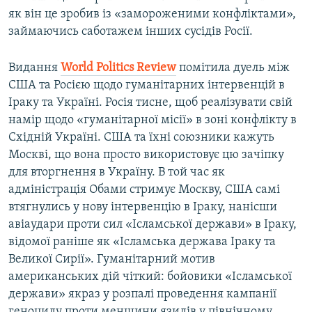
як він це зробив із «замороженими конфліктами»,
займаючись саботажем інших сусідів Росії.
Видання
World
Politics
Review
помітила дуель між
США та Росією щодо гуманітарних інтервенцій в
Іраку та Україні. Росія тисне, щоб реалізувати свій
намір щодо «гуманітарної місії» в зоні конфлікту в
Східній Україні. США та їхні союзники кажуть
Москві, що вона просто використовує цю зачіпку
для вторгнення в Україну. В той час як
адміністрація Обами стримує Москву, США самі
втягнулись у нову інтервенцію в Іраку, нанісши
авіаудари проти сил «Ісламської держави» в Іраку,
відомої раніше як «Ісламська держава Іраку та
Великої Сирії». Гуманітарний мотив
американських дій чіткий: бойовики «Ісламської
держави» якраз у розпалі проведення кампанії
геноциду проти меншини язидів у північному