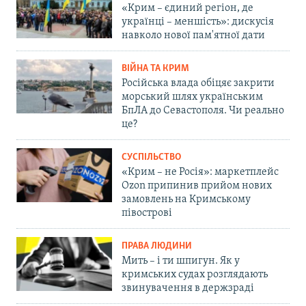
«Крим – єдиний регіон, де
українці – меншість»: дискусія
навколо нової пам'ятної дати
ВІЙНА ТА КРИМ
Російська влада обіцяє закрити
морський шлях українським
БпЛА до Севастополя. Чи реально
це?
СУСПІЛЬСТВО
«Крим – не Росія»: маркетплейс
Ozon припинив прийом нових
замовлень на Кримському
півострові
ПРАВА ЛЮДИНИ
Мить – і ти шпигун. Як у
кримських судах розглядають
звинувачення в держзраді