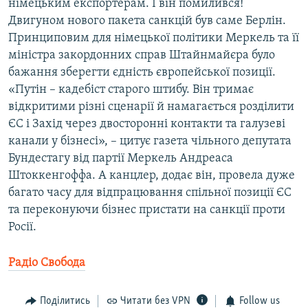
німецьким експортерам. І він помилився!
Двигуном нового пакета санкцій був саме Берлін.
Принциповим для німецької політики Меркель та її
міністра закордонних справ Штайнмайєра було
бажання зберегти єдність європейської позиції.
«Путін – кадебіст старого штибу. Він тримає
відкритими різні сценарії й намагається розділити
ЄС і Захід через двосторонні контакти та галузеві
канали у бізнесі», – цитує газета чільного депутата
Бундестагу від партії Меркель Андреаса
Штоккенгоффа. А канцлер, додає він, провела дуже
багато часу для відпрацювання спільної позиції ЄС
та переконуючи бізнес пристати на санкції проти
Росії.
Радіо Свобода
Поділитись
Читати без VPN
Follow us