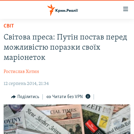
Доступність
посилання
Перейти
СВІТ
до
НОВИНИ
Світова преса: Путін постав перед
основного
ВОДА.КРИМ
матеріалу
можливістю поразки своїх
ВІДЕО ТА ФОТО
Перейти
маріонеток
до
ПОЛІТИКА
основної
Ростислав Хотин
БЛОГИ
навігації
Перейти
12 серпень 2014, 21:34
ПОГЛЯД
до
ІНТЕРВ'Ю
Поділитись
Читати без VPN
пошуку
ВСЕ ЗА ДЕНЬ
СПЕЦПРОЕКТИ
ЯК ОБІЙТИ БЛОКУВАННЯ
ДЕПОРТАЦІЯ