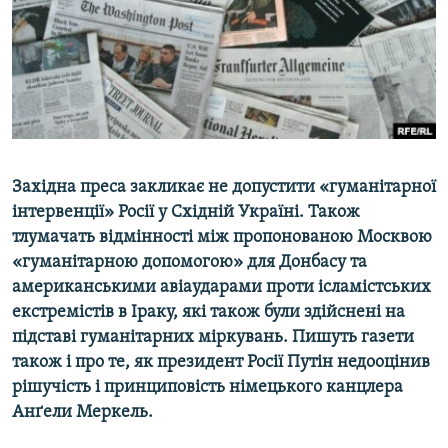
ВІДЕОУРОКИ «ELIFBE»
Русский
СВІДЧЕННЯ ОКУПАЦІЇ
Qırımtatar
УКРАЇНСЬКА ПРОБЛЕМА КРИМУ
ДОЛУЧАЙСЯ!
ІНФОГРАФІКА
Західна преса закликає не допустити «гуманітарної
інтервенції» Росії у Східній Україні. Також
Усі сайти RFE/RL
тлумачать відмінності між пропонованою Москвою
«гуманітарною допомогою» для Донбасу та
американськими авіаударами проти ісламістських
екстремістів в Іраку, які також були здійснені на
підставі гуманітарних міркувань. Пишуть газети
також і про те, як президент Росії Путін недооцінив
рішучість і принциповість німецького канцлера
Анґели Меркель.