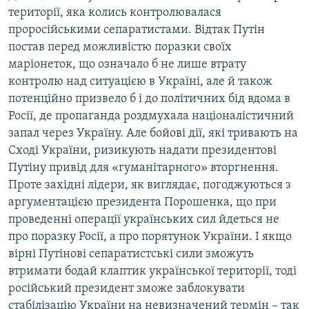
території, яка колись контролювалася
проросійськими сепаратистами. Відтак Путін
постав перед можливістю поразки своїх
маріонеток, що означало б не лише втрату
контролю над ситуацією в Україні, але й також
потенційно призвело б і до політичних бід вдома в
Росії, де пропаганда роздмухала націоналістичний
запал через Україну. Але бойові дії, які тривають на
Сході України, ризикують надати президентові
Путіну привід для «гуманітарного» вторгнення.
Проте західні лідери, як виглядає, погоджуються з
аргументацією президента Порошенка, що при
проведенні операції українських сил йдеться не
про поразку Росії, а про порятунок України. І якщо
вірні Путінові сепаратистські сили зможуть
втримати бодай клаптик української території, тоді
російський президент зможе заблокувати
стабілізацію України на невизначений термін – так