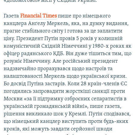
«допомогової» місії у Східній Україні.
Газета
Financial
Times
пише про німецького
канцлера Анґелу Меркель, яка, на думку видання,
прагне стабільного світу і готова за це заплатити
ціну. Президент Путін провів 5 років у колишній
комуністичній Східній Німеччині у 1980-х роках як
офіцер радянського КДБ. Він дуже тішиться тим, що
розуміє Німеччину. Але російський президент
надзвичайно прорахувався щодо настроїв та
налаштованості Меркель щодо української кризи.
Бо досвід Путіна застарів. Коли 28 країн-членів ЄС
погодились запровадити жорсткіші санкції проти
Москви «за її підтримку озброєних сепаратистів в
українській громадянській війні», пише газета,
рішення викликало шок у Кремлі. Путін сподівався,
що німецький канцлер виступить проти будь-яких
кроків, які можуть завдати серйозної шкоди