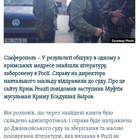
ВІДЕОУРОКИ «ELIFBE»
Русский
СВІДЧЕННЯ ОКУПАЦІЇ
Qırımtatar
УКРАЇНСЬКА ПРОБЛЕМА КРИМУ
ДОЛУЧАЙСЯ!
ІНФОГРАФІКА
Сімферополь – У результаті обшуку в одному з
кримських медресе знайшли літературу,
Усі сайти RFE/RL
заборонену в Росії. Справу на директора
навчального закладу відправили до суду. Про це
сайту Крим.Реалії повідомив заступник Муфтія
мусульман Криму Есадуллах Баїров.
Він розповів, що через знайдені книги було
складено адмінпротокол, і справа буде направлена
до Джанкойського суду за зберігання та масове
поширення літератури, яка визнана в Росії як