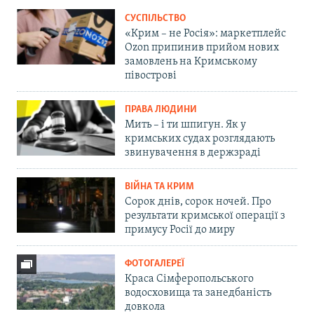
СУСПІЛЬСТВО
«Крим – не Росія»: маркетплейс
Ozon припинив прийом нових
замовлень на Кримському
півострові
ПРАВА ЛЮДИНИ
Мить – і ти шпигун. Як у
кримських судах розглядають
звинувачення в держзраді
ВІЙНА ТА КРИМ
Сорок днів, сорок ночей. Про
результати кримської операції з
примусу Росії до миру
ФОТОГАЛЕРЕЇ
Краса Сімферопольського
водосховища та занедбаність
довкола