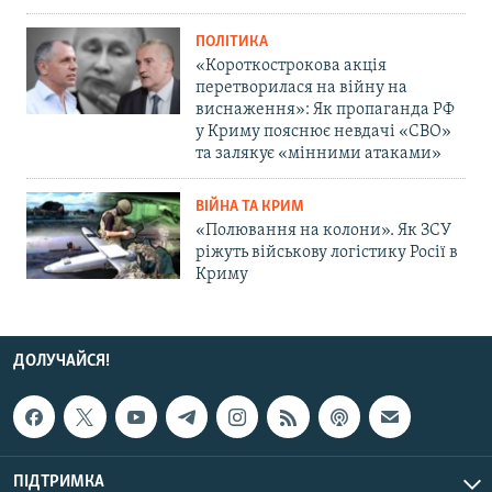
ПОЛІТИКА
«Короткострокова акція
перетворилася на війну на
виснаження»: Як пропаганда РФ
у Криму пояснює невдачі «СВО»
та залякує «мінними атаками»
ВІЙНА ТА КРИМ
«Полювання на колони». Як ЗСУ
ріжуть військову логістику Росії в
Криму
ДОЛУЧАЙСЯ!
ПІДТРИМКА