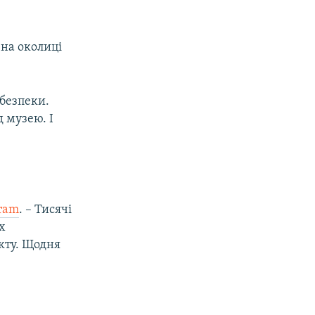
на околиці
 безпеки.
 музею. І
gram
. – Тисячі
х
кту. Щодня