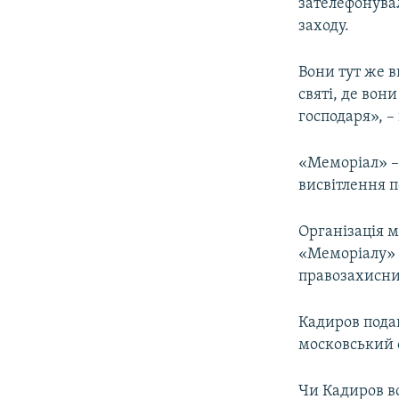
зателефонувал
заходу.
Вони тут же в
святі, де вон
господаря», –
«Меморіал» – 
висвітлення п
Організація 
«Меморіалу
правозахисниц
Кадиров подав
московський 
Чи Кадиров вс