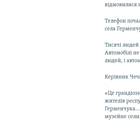
відмовилися н
Телефон поча
села Герменчу
Тисячі людей 
Автомобілі не
людей, і авто
Керівник Чеч
«Це грандіозн
жителів респ
Герменчука… 
музейне селищ