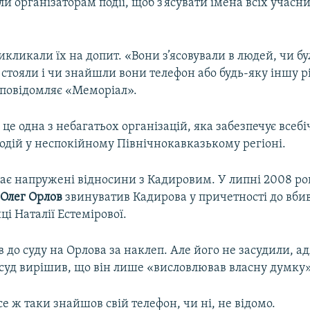
и організаторам події, щоб з’ясувати імена всіх учасни
икликали їх на допит. «Вони з’ясовували в людей, чи б
и стояли і чи знайшли вони телефон або будь-яку іншу р
 повідомляє «Меморіал».
це одна з небагатьох організацій, яка забезпечує всебі
одій у неспокійному Північнокавказькому регіоні.
має напружені відносини з Кадировим. У липні 2008 ро
»
Олег Орлов
звинуватив Кадирова у причетності до вби
і Наталії Естемірової.
 до суду на Орлова за наклеп. Але його не засудили, ад
суд вирішив, що він лише «висловлював власну думку»
е ж таки знайшов свій телефон, чи ні, не відомо.