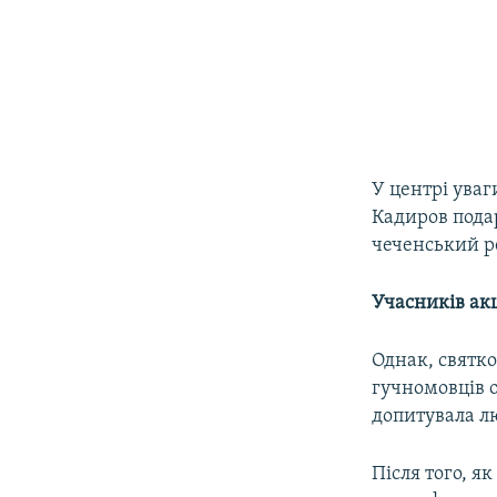
​У центрі ува
Кадиров пода
чеченський ре
Учасників ак
Однак, святко
гучномовців о
допитувала лю
Після того, я