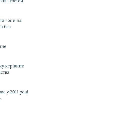
ків і гостей
ули вони на
іч без
чне
ку керівник
вства
же у 2011 році
.