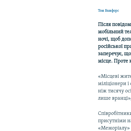
Том Бамфорс
Після повідом
мобільний тел
ночі, щоб до
російської пр
заперечує, що
місце. Проте
«Місцеві жите
міліціонери і
ніж тисячу ос
лише вранці»,
Співробітник
присутніми н
«Меморіалу» 