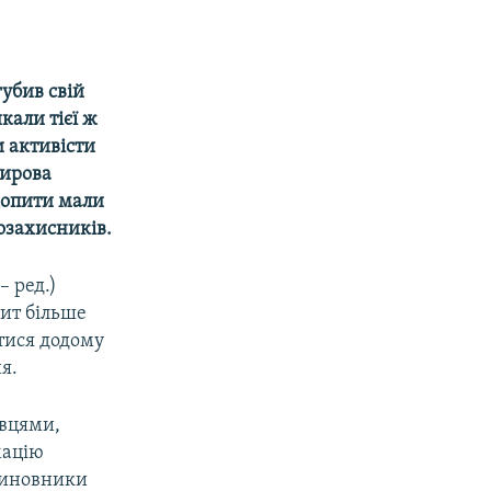
убив свій
кали тієї ж
 активісти
дирова
 допити мали
озахисників.
– ред.)
пит більше
утися додому
я.
овцями,
мацію
Чиновники