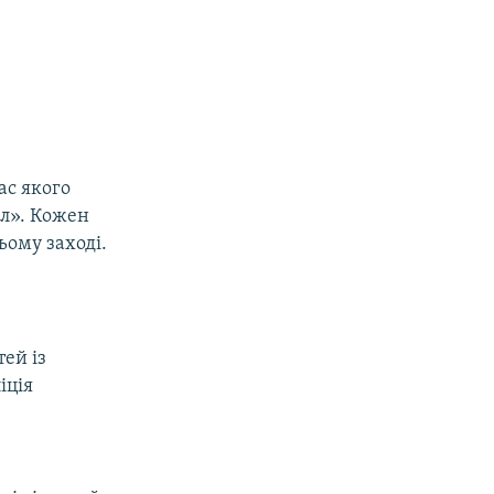
ас якого
ал». Кожен
ьому заході.
тей із
іція