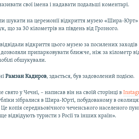
азивати свої імена і надавати подальші коментарі.
ли шукати на церемонії відкриття музею «Шира-Юрт» 
к, що за 30 кілометрів на південь від Грозного.
відвідали відкриття цього музею за посилених заходів
 дозволяли припарковувати ближче, ніж за кілометр від
мобілі обшукували.
ні
Рамзан Кадиров
, здається, був задоволений подією.
е свято у Чечні, – написав він на своїй сторінці в
Insta
убліки зібралися в Шира-Юрті, побудованому в околиця
Це копія середньовічного чеченського населеного пун
е відвідують туристи з Росії та інших країн».