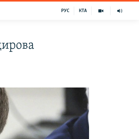
РУС
КТА
дирова