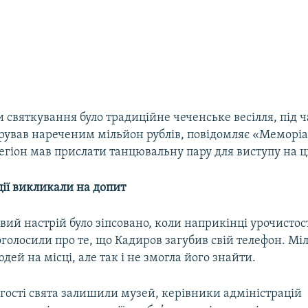
ги святкування було традиційне чеченське весілля, під ч
рував нареченим мільйон рублів, повідомляє «Меморі
гіон мав прислати танцювальну пару для виступу на ц
ції викликали на допит
вий настрій було зіпсовано, коли наприкінці урочистос
голосили про те, що Кадиров загубив свій телефон. Міл
дей на місці, але так і не змогла його знайти.
к гості свята залишили музей, керівники адміністрацій