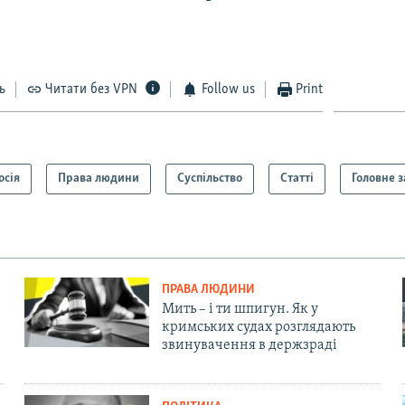
ь
Читати без VPN
Follow us
Print
осія
Права людини
Суспільство
Статті
Головне з
ПРАВА ЛЮДИНИ
Мить – і ти шпигун. Як у
кримських судах розглядають
звинувачення в держзраді