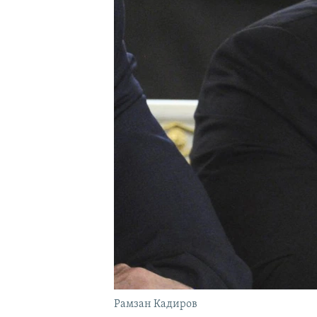
ВІДЕОУРОКИ «ELIFBE»
СВІДЧЕННЯ ОКУПАЦІЇ
УКРАЇНСЬКА ПРОБЛЕМА КРИМУ
ІНФОГРАФІКА
Рамзан Кадиров