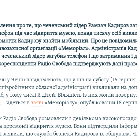
лення про те, що чеченський лідер Рамзан Кадиров заг
ефон під час відкриття музею, понад тисячу осіб викли
помогти Кадирову знайти мобільний. Про це повідомили
авозахисної організації «Меморіал». Адміністрація Ка
 чеченський лідер загубив телефон і що затримання і
 кореспонденти Радіо Свобода підтверджують дані прав
лі у Чечні повідомляють, що у ніч на суботу (16 серпня 
 співробітники обласної адміністрації викликали на до
іб, у тому числі й дітей. Більшість із них могли поверн
 – йдеться в
заяві
«Меморіалу», опублікованій 18 серпн
и Радіо Свобода розмовляли з декількома високопосад
а церемонії відкриття музею. Вони підтвердили інфор
і заявили, що служба безпеки Кадирова їх обшукала. 