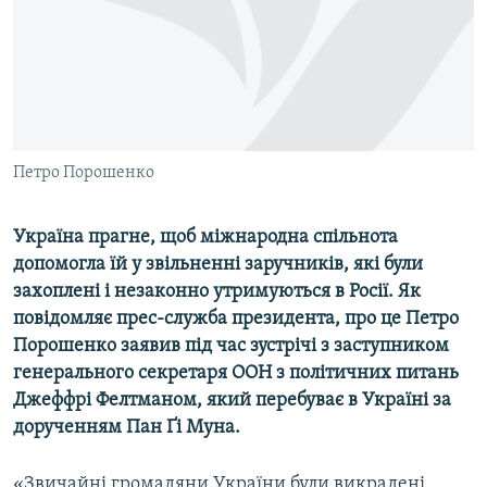
ВІДЕОУРОКИ «ELIFBE»
Русский
СВІДЧЕННЯ ОКУПАЦІЇ
Qırımtatar
УКРАЇНСЬКА ПРОБЛЕМА КРИМУ
ДОЛУЧАЙСЯ!
ІНФОГРАФІКА
Петро Порошенко
Україна прагне, щоб міжнародна спільнота
Усі сайти RFE/RL
допомогла їй у звільненні заручників, які були
захоплені і незаконно утримуються в Росії. Як
повідомляє прес-служба президента, про це Петро
Порошенко заявив під час зустрічі з заступником
генерального секретаря ООН з політичних питань
Джеффрі Фелтманом, який перебуває в Україні за
дорученням Пан Ґі Муна.
«Звичайні громадяни України були викрадені