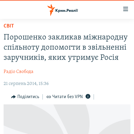
Доступність
посилання
Перейти
СВІТ
до
НОВИНИ
Порошенко закликав міжнародну
основного
ВОДА.КРИМ
матеріалу
спільноту допомогти в звільненні
ВІДЕО ТА ФОТО
Перейти
заручників, яких утримує Росія
до
ПОЛІТИКА
основної
Радіо Свобода
БЛОГИ
навігації
Перейти
21 серпень 2014, 15:36
ПОГЛЯД
до
ІНТЕРВ'Ю
Поділитись
Читати без VPN
пошуку
ВСЕ ЗА ДЕНЬ
СПЕЦПРОЕКТИ
ЯК ОБІЙТИ БЛОКУВАННЯ
ДЕПОРТАЦІЯ