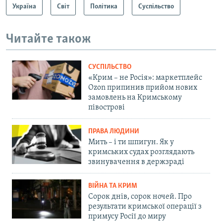
Україна
Світ
Політика
Суспільство
Читайте також
СУСПІЛЬСТВО
«Крим – не Росія»: маркетплейс
Ozon припинив прийом нових
замовлень на Кримському
півострові
ПРАВА ЛЮДИНИ
Мить – і ти шпигун. Як у
кримських судах розглядають
звинувачення в держзраді
ВІЙНА ТА КРИМ
Сорок днів, сорок ночей. Про
результати кримської операції з
примусу Росії до миру