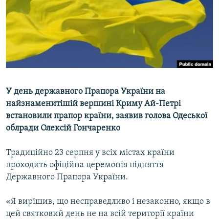
ВІДЕОУРОКИ «ELIFBE»
Русский
СВІДЧЕННЯ ОКУПАЦІЇ
Qırımtatar
УКРАЇНСЬКА ПРОБЛЕМА КРИМУ
ДОЛУЧАЙСЯ!
ІНФОГРАФІКА
У день державного Прапора України на
найзнаменитішій вершині Криму Ай-Петрі
Усі сайти RFE/RL
встановили прапор країни, заявив голова Одеської
облради Олексій Гончаренко
Традиційно 23 серпня у всіх містах країни
проходить офіційна церемонія підняття
Державного Прапора України.
«Я вирішив, що несправедливо і незаконно, якщо в
цей святковий день не на всій території країни