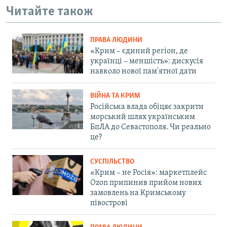
Читайте також
ПРАВА ЛЮДИНИ
«Крим – єдиний регіон, де
українці – меншість»: дискусія
навколо нової пам'ятної дати
ВІЙНА ТА КРИМ
Російська влада обіцяє закрити
морський шлях українським
БпЛА до Севастополя. Чи реально
це?
СУСПІЛЬСТВО
«Крим – не Росія»: маркетплейс
Ozon припинив прийом нових
замовлень на Кримському
півострові