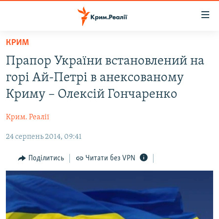
Доступність
посилання
Перейти
КРИМ
до
НОВИНИ
Прапор України встановлений на
основного
ВОДА.КРИМ
матеріалу
горі Ай-Петрі в анексованому
ВІДЕО ТА ФОТО
Перейти
Криму – Олексій Гончаренко
до
ПОЛІТИКА
основної
Крим. Реалії
БЛОГИ
навігації
Перейти
24 серпень 2014, 09:41
ПОГЛЯД
до
ІНТЕРВ'Ю
Поділитись
Читати без VPN
пошуку
ВСЕ ЗА ДЕНЬ
СПЕЦПРОЕКТИ
ЯК ОБІЙТИ БЛОКУВАННЯ
ДЕПОРТАЦІЯ