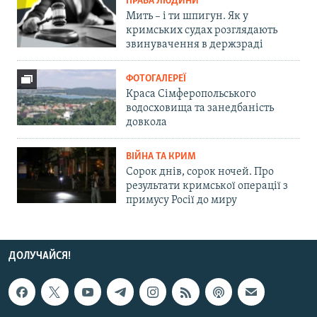
ПРАВА ЛЮДИНИ
Мить – і ти шпигун. Як у
кримських судах розглядають
звинувачення в держзраді
ФОТОГАЛЕРЕЇ
Краса Сімферопольського
водосховища та занедбаність
довкола
ВІЙНА ТА КРИМ
Сорок днів, сорок ночей. Про
результати кримської операції з
примусу Росії до миру
ДОЛУЧАЙСЯ!