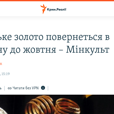
ке золото повернеться в
ну до жовтня – Мінкульт
ик
 15:19
ь
Читати без VPN