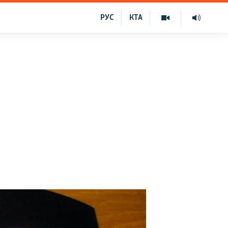
РУС
КТА