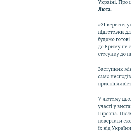
Україні. Про
Люта
.
«31 вересня 
підготовки дл
будемо готові
до Криму не є
стосунку до п
Заступник мін
само несподів
прискіпливіс
У лютому цьог
участі у вист
Пірсона. Післ
повертати ек
їх від Україн