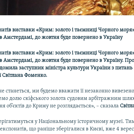
натів виставки «Крим: золото і таємниці Чорного моря»
в Амстердамі, до жовтня буде повернено в Україну
натів виставки «Крим: золото і таємниці Чорного моря»
в Амстердамі, до жовтня буде повернено в Україну. Про
ідомила заступник міністра культури України з питань
ї Світлана Фоменко.
е станеться, ми будемо вважати її незаконно вивезено
мо долю скіфського золота судовим арбітражним шлях
я об’єктів до Криму не розглядається», – сказала
Світл
ерігатимуться у Національному історичному музеї. Тим
кспонатів, що раніше зберігалися в Києві, вже 4 верес