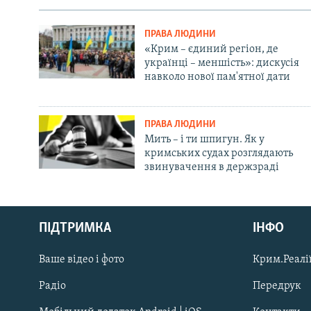
ПРАВА ЛЮДИНИ
«Крим – єдиний регіон, де
українці – меншість»: дискусія
навколо нової пам'ятної дати
ПРАВА ЛЮДИНИ
Мить – і ти шпигун. Як у
кримських судах розглядають
звинувачення в держзраді
Русский
ПІДТРИМКА
ІНФО
Qırımtatar
Ваше відео і фото
Крим.Реалії
ДОЛУЧАЙСЯ!
Радіо
Передрук