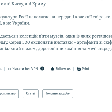
то ані Києву, ані Криму.
культури Росії наполягає на передачі колекції скіфськог
ї, а не України.
дається з колекцій п’яти музеїв, один із яких розташов
иму. Серед 500 експонатів виставки – артефакти зі скі
оніальний шолом, дорогоцінне каміння та мечі старода
ь
Читати без VPN
Follow us
Print
успільство
Статті
Головне за добу