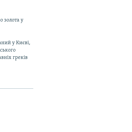
о золота у
аний у Києві,
фського
вніх греків