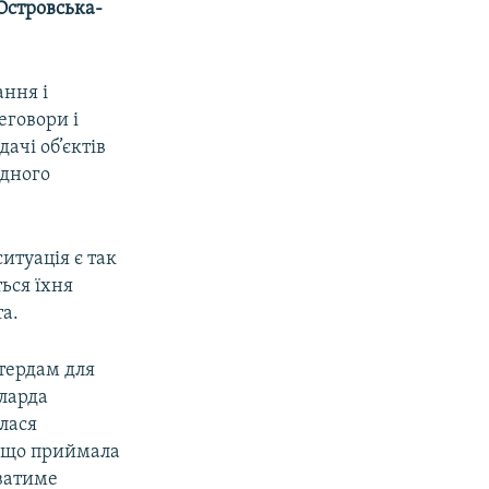
Островська-
ання і
еговори і
ачі об’єктів
одного
итуація є так
ься їхня
а.
стердам для
лларда
илася
, що приймала
аватиме