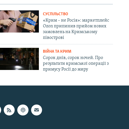
СУСПІЛЬСТВО
«Крим – не Росія»: маркетплейс
Ozon припинив прийом нових
замовлень на Кримському
півострові
ВІЙНА ТА КРИМ
Сорок днів, сорок ночей. Про
результати кримської операції з
примусу Росії до миру