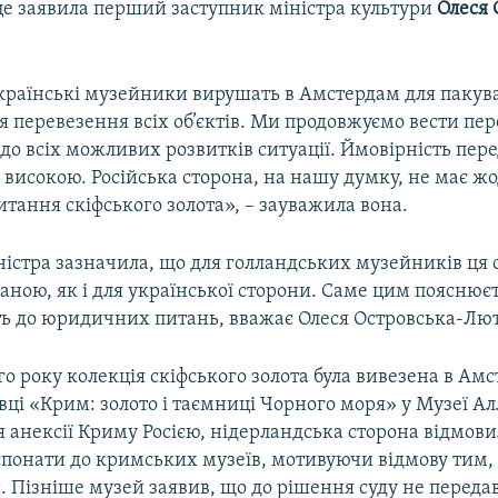
 це заявила перший заступник міністра культури
Олеся 
українські музейники вирушать в Амстердам для пакув
я перевезення всіх об’єктів. Ми продовжуємо вести пер
 до всіх можливих розвитків ситуації. Ймовірність перед
 високою. Російська сторона, на нашу думку, не має ж
итання скіфського золота», – зауважила вона.
істра зазначила, що для голландських музейників ця с
аною, як і для української сторони. Саме цим пояснюєт
ть до юридичних питань, вважає Олеся Островська-Лют
о року колекція скіфського золота була вивезена в Ам
авці «Крим: золото і таємниці Чорного моря» у Музеї А
я анексії Криму Росією, нідерландська сторона відмов
спонати до кримських музеїв, мотивуючи відмову тим
и. Пізніше музей заявив, що до рішення суду не перед