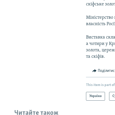
скіфське золо
Міністерство 
власність Росі
Виставка скла
а чотири у Кр
золота, церем
та скіфів.
Поділитис
This item is part of
Україна
С
Читайте також