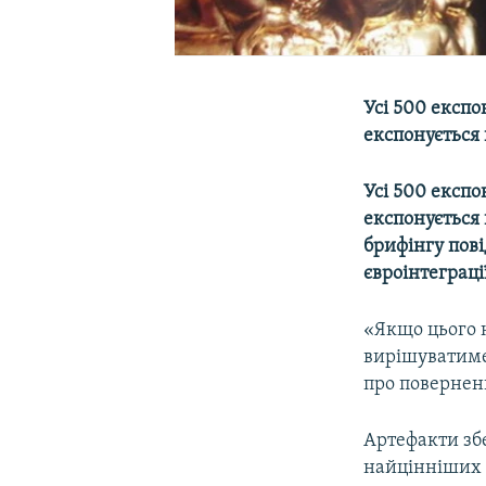
Усі 500 експо
експонується 
Усі 500 експо
експонується 
брифінгу пов
євроінтеграці
«Якщо цього н
вирішуватиме
про поверненн
Артефакти зб
найцінніших е