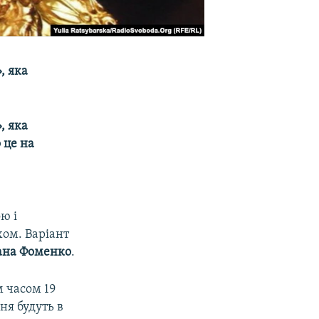
, яка
, яка
 це на
ю і
ом. Варіант
ана Фоменко
.
 часом 19
ня будуть в