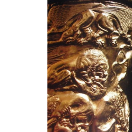
ВІДЕОУРОКИ «ELIFBE»
СВІДЧЕННЯ ОКУПАЦІЇ
УКРАЇНСЬКА ПРОБЛЕМА КРИМУ
ІНФОГРАФІКА