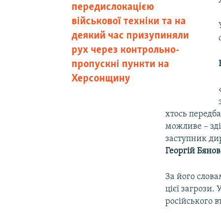
передислокацією
військової техніки та на
деякий час призупиняли
рух через контрольно-
пропускні пункти на
Херсонщину
хтось передбач
можливе – зд
заступник ди
Георгій Бянов
За його слова
цієї загрози.
російського в