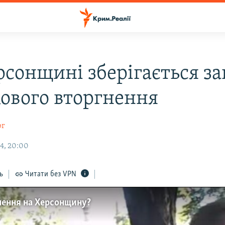
рсонщині зберігається за
кового вторгнення
рг
4, 20:00
ь
Читати без VPN
гнення на Херсонщину?