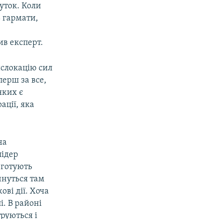
уток. Коли
ь гармати,
ю
ив експерт.
ислокацію сил
перш за все,
яких є
ації, яка
на
лідер
 готують
чнуться там
ові дії. Хоча
. В районі
руються і