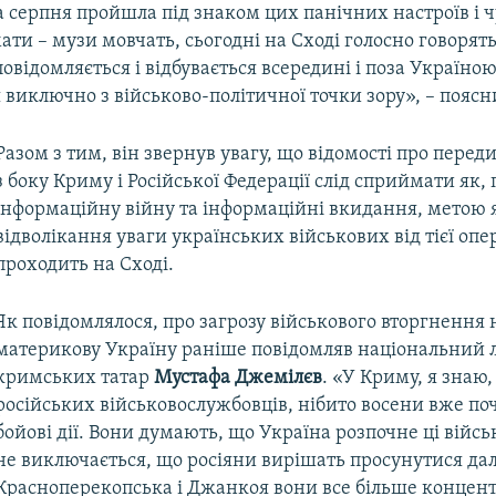
 серпня пройшла під знаком цих панічних настроїв і ч
ати – музи мовчать, сьогодні на Сході голосно говорят
повідомляється і відбувається всередині і поза Україно
виключно з військово-політичної точки зору», – поясн
Разом з тим, він звернув увагу, що відомості про перед
з боку Криму і Російської Федерації слід сприймати як, 
інформаційну війну та інформаційні вкидання, метою 
відволікання уваги українських військових від тієї опер
проходить на Сході.
Як повідомлялося, про загрозу військового вторгнення 
материкову Україну раніше повідомляв національний 
кримських татар
Мустафа Джемілєв
. «У Криму, я знаю,
російських військовослужбовців, нібито восени вже по
бойові дії. Вони думають, що Україна розпочне ці військ
не виключається, що росіяни вирішать просунутися далі
Красноперекопська і Джанкоя вони все більше концент