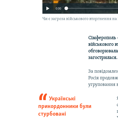
0:00
Чи є загроза військового вторгнення н
Сімферополь 
військового в
обговорювалас
загострилася.
За повідомле
Росія продов
угруповання 
Українські
прикордонники були
стурбовані