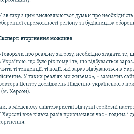
Херсонщину.
У зв'язку з цим висловлюються думки про необхідніст
оборонної спроможності регіону та будівництва оборон
Експерт: вторгнення можливе
«Говорячи про реальну загрозу, необхідно згадати те, щ
з Україною, що було рік тому і те, що відбувається зараз
ити ті тенденції, ті події, які зараз відбуваються в Укра
ійсненне. У таких реаліях ми живемо», – зазначив сай
ректора Центру досліджень Південно-українського пр
(м. Херсон).
ми, в місцевому співтоваристві відчутні серйозні настр
 У Херсоні вже кілька разів призначався час – година і 
торгнення.