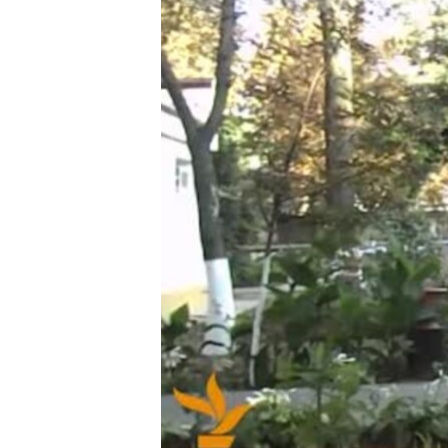
ВІДЕОУРОКИ «ELIFBE»
СВІДЧЕННЯ ОКУПАЦІЇ
УКРАЇНСЬКА ПРОБЛЕМА КРИМУ
ІНФОГРАФІКА