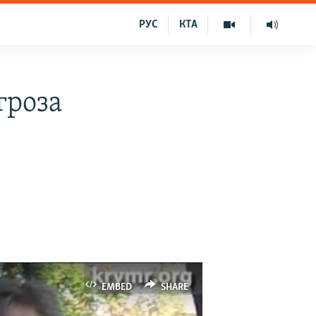
РУС
КТА
гроза
EMBED
SHARE