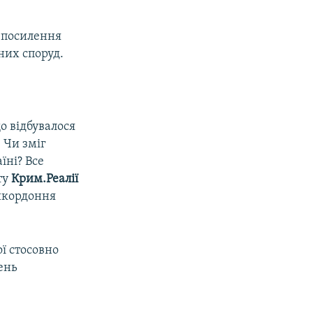
ь посилення
них споруд.
о відбувалося
. Чи зміг
їні? Все
ту
Крим.Реалії
икордоння
ої стосовно
день