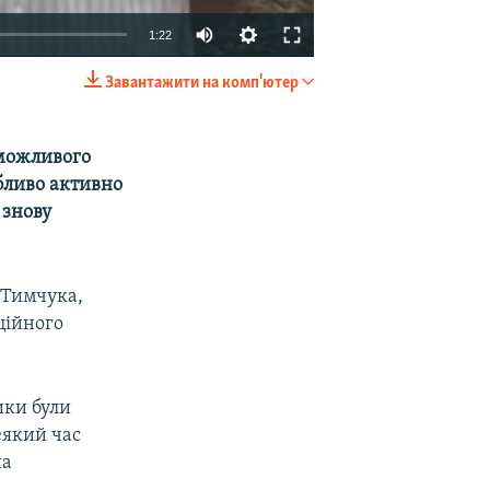
1:22
Завантажити на комп'ютер
EMBED
SHARE
 можливого
обливо активно
 знову
 Тимчука,
ційного
.
ики були
еякий час
на