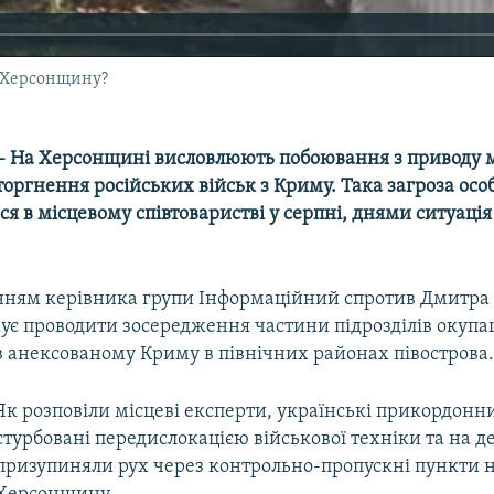
а Херсонщину?
– На Херсонщині висловлюють побоювання з приводу
торгнення російських військ з Криму. Така загроза ос
я в місцевому співтоваристві у серпні, днями ситуація
нням керівника групи Інформаційний спротив Дмитра
жує проводити зосередження частини підрозділів окупа
в анексованому Криму в північних районах півострова
Як розповіли місцеві експерти, українські прикордонн
стурбовані передислокацією військової техніки та на д
призупиняли рух через контрольно-пропускні пункти 