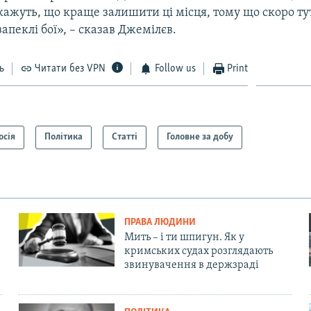
кажуть, що краще залишити ці місця, тому що скоро ту
запеклі бої», – сказав Джемілєв.
ь
Читати без VPN
Follow us
Print
осія
Політика
Статті
Головне за добу
ПРАВА ЛЮДИНИ
Мить – і ти шпигун. Як у
кримських судах розглядають
звинувачення в держзраді