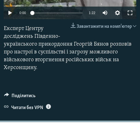
ВІДЕОУРОКИ «ELIFBE»
Русский
0:00
1:22
СВІДЧЕННЯ ОКУПАЦІЇ
Qırımtatar
Завантажити на комп'ютер
Експерт Центру
УКРАЇНСЬКА ПРОБЛЕМА КРИМУ
досліджень Південно-
ДОЛУЧАЙСЯ!
ІНФОГРАФІКА
українського прикордоння Георгій Бянов розповів
про настрої в суспільстві і загрозу можливого
військового вторгнення російських військ на
Херсонщину.
Усі сайти RFE/RL
Поділитись
Читати без VPN