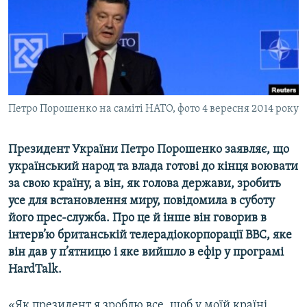
ВІДЕОУРОКИ «ELIFBE»
Русский
СВІДЧЕННЯ ОКУПАЦІЇ
Qırımtatar
УКРАЇНСЬКА ПРОБЛЕМА КРИМУ
ДОЛУЧАЙСЯ!
ІНФОГРАФІКА
Петро Порошенко на саміті НАТО, фото 4 вересня 2014 року
Президент України Петро Порошенко заявляє, що
Усі сайти RFE/RL
український народ та влада готові до кінця воювати
за свою країну, а він, як голова держави, зробить
усе для встановлення миру, повідомила в суботу
його прес-служба. Про це й інше він говорив в
інтерв’ю британській телерадіокорпорації BBC, яке
він дав у п’ятницю і яке вийшло в ефір у програмі
HardTalk.
«Як президент я зроблю все, щоб у моїй країні