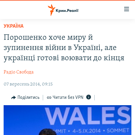
Доступність
посилання
Перейти
УКРАЇНА
до
НОВИНИ
Порошенко хоче миру й
основного
ВОДА.КРИМ
матеріалу
зупинення війни в Україні, але
ВІДЕО ТА ФОТО
Перейти
українці готові воювати до кінця
до
ПОЛІТИКА
основної
Радіо Свобода
БЛОГИ
навігації
Перейти
07 вересень 2014, 09:15
ПОГЛЯД
до
ІНТЕРВ'Ю
Поділитись
Читати без VPN
пошуку
ВСЕ ЗА ДЕНЬ
СПЕЦПРОЕКТИ
ЯК ОБІЙТИ БЛОКУВАННЯ
ДЕПОРТАЦІЯ