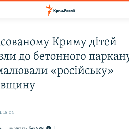
ксованому Криму дітей
зли до бетонного паркан
малювали «російську»
івщину
, 18:04
ь
Читати без VPN