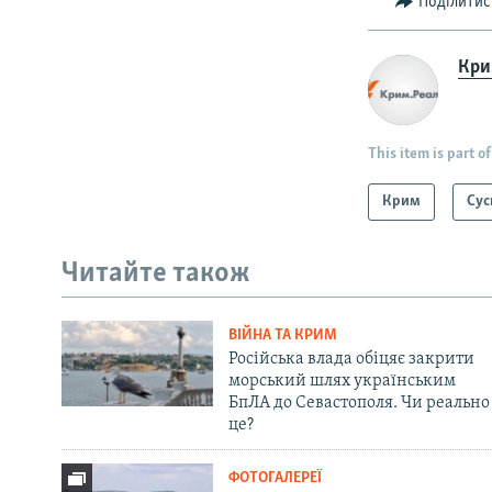
Поділитис
Крим
This item is part of
Крим
Сус
Читайте також
ВІЙНА ТА КРИМ
Російська влада обіцяє закрити
морський шлях українським
БпЛА до Севастополя. Чи реально
це?
ФОТОГАЛЕРЕЇ