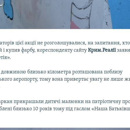
аторів цієї акції не розголошувалися, на запитання, хто
ей і купив фарбу, кореспонденту сайту
Крим.Реалії
заяви
тія».
а довжиною близько кілометра розташована поблизу
кого аеропорту, тому вона привертає увагу не лише жи
.
аркан прикрашали дитячі малюнки на патріотичну пр
блені близько 10 років тому під гаслом «Наша Батьків