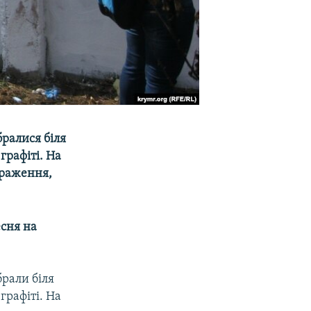
бралися біля
графіті. На
браження,
есня на
брали біля
графіті. На