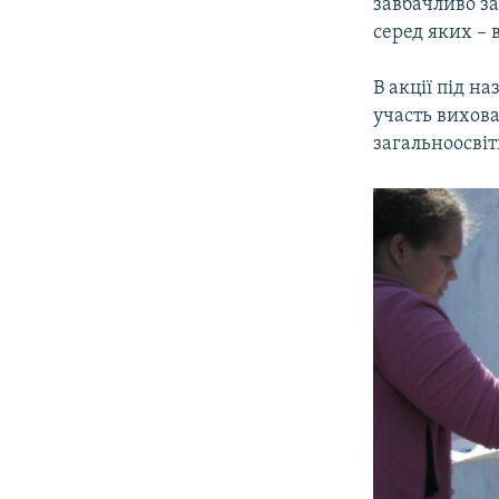
завбачливо з
серед яких – 
В акції під н
участь вихов
загальноосвіт