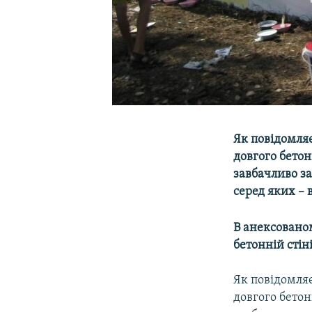
Як повідомляє
довгого бетон
завбачливо з
серед яких – 
В анексованом
бетонній стін
Як повідомля
довгого бетон