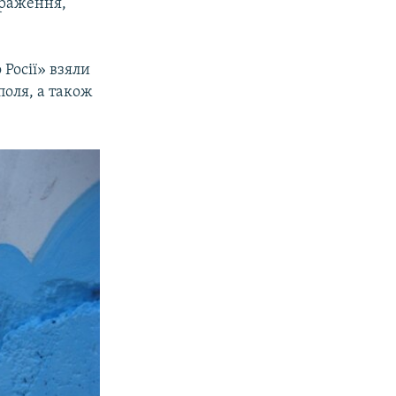
браження,
 Росії» взяли
оля, а також