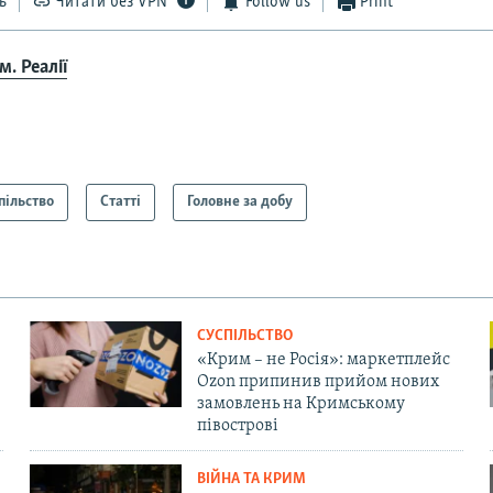
ь
Читати без VPN
Follow us
Print
. Реалії
пільство
Статті
Головне за добу
СУСПІЛЬСТВО
«Крим – не Росія»: маркетплейс
Ozon припинив прийом нових
замовлень на Кримському
півострові
ВІЙНА ТА КРИМ