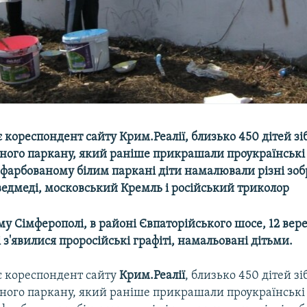
 кореспондент сайту Крим.Реалії, близько 450 дітей зі
ного паркану, який раніше прикрашали проукраїнські 
афарбованому білим паркані діти намалювали різні зо
ведмеді, московський Кремль і російський триколор
у Сімферополі, в районі Євпаторійського шосе, 12 вер
і з'явилися проросійські графіті, намальовані дітьми.
є кореспондент сайту
Крим.Реалії
, близько 450 дітей зі
ного паркану, який раніше прикрашали проукраїнські 