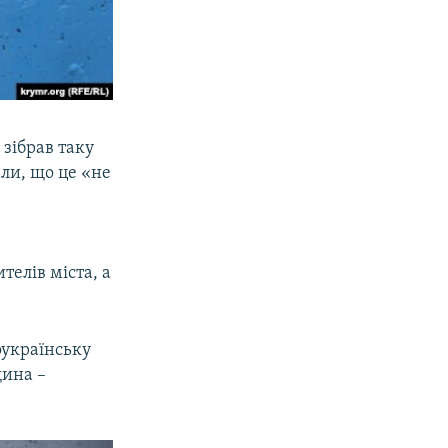
 зібрав таку
ли, що це «не
телів міста, а
оукраїнську
щина –