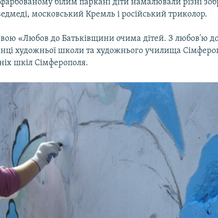
афарбованому білим паркані діти намалювали різні зо
ведмеді, московський Кремль і російський триколор.
азвою «Любов до Батьківщини очима дітей. З любов'ю до
анці художньої школи та художнього училища Сімфероп
ніх шкіл Сімферополя.