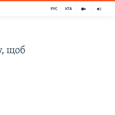
РУС
КТА
у, щоб