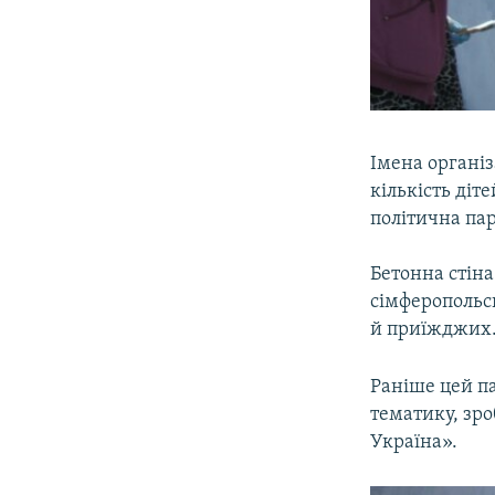
Імена організ
кількість діт
політична пар
Бетонна стін
сімферопольсь
й приїжджих
Раніше цей п
тематику, зро
Україна».