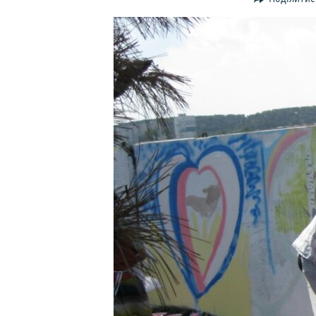
ВІДЕОУРОКИ «ELIFBE»
СВІДЧЕННЯ ОКУПАЦІЇ
УКРАЇНСЬКА ПРОБЛЕМА КРИМУ
ІНФОГРАФІКА