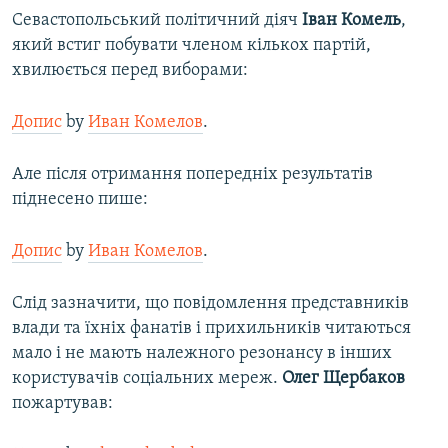
Севастопольський політичний діяч
Іван Комель
,
який встиг побувати членом кількох партій,
хвилюється перед виборами:
Допис
by
Иван Комелов
.
Але після отримання попередніх результатів
піднесено пише:
Допис
by
Иван Комелов
.
Слід зазначити, що повідомлення представників
влади та їхніх фанатів і прихильників читаються
мало і не мають належного резонансу в інших
користувачів соціальних мереж.
Олег Щербаков
пожартував: