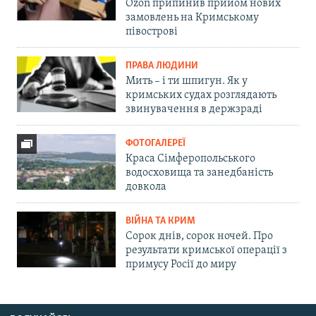
Ozon припинив прийом нових
замовлень на Кримському
півострові
ПРАВА ЛЮДИНИ
Мить – і ти шпигун. Як у
кримських судах розглядають
звинувачення в держзраді
ФОТОГАЛЕРЕЇ
Краса Сімферопольського
водосховища та занедбаність
довкола
ВІЙНА ТА КРИМ
Сорок днів, сорок ночей. Про
результати кримської операції з
примусу Росії до миру