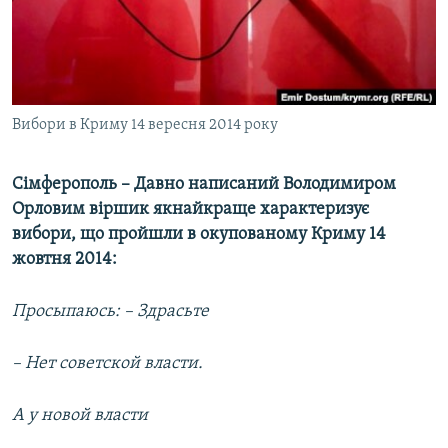
ВІДЕОУРОКИ «ELIFBE»
Русский
СВІДЧЕННЯ ОКУПАЦІЇ
Qırımtatar
УКРАЇНСЬКА ПРОБЛЕМА КРИМУ
ДОЛУЧАЙСЯ!
Вибори в Криму 14 вересня 2014 року
ІНФОГРАФІКА
Сімферополь – Давно написаний Володимиром
Орловим віршик якнайкраще характеризує
Усі сайти RFE/RL
вибори, що пройшли в окупованому Криму 14
жовтня 2014:
Просыпаюсь: – Здрасьте
– Нет советской власти.
А у новой власти