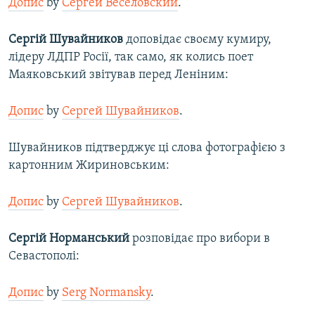
Допис
by
Сергей Веселовский
.
Сергій Шувайников
доповідає своєму кумиру,
лідеру ЛДПР Росії, так само, як колись поет
Маяковський звітував перед Леніним:
Допис
by
Сергей Шувайников
.
Шувайников підтверджує ці слова фотографією з
картонним Жириновським:
Допис
by
Сергей Шувайников
.
Сергій Норманський
розповідає про вибори в
Севастополі:
Допис
by
Serg Normansky
.