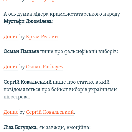
А ось думка лідера кримськотатарського народу
Мустафи Джемілєва
:
Допис
by
Крым Реалии
.
Осман Пашаєв
пише про фальсифікації виборів:
Допис
by
Osman Pashayev
.
Сергій Ковальський
пише про статтю, в якій
повідомляється про бойкот виборів українцями
півострова:
Допис
by
Сергій Ковальський
.
Ліза Богуцька
, як завжди, емоційна: