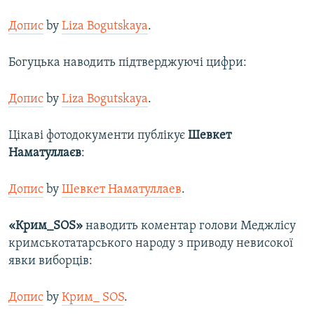
Допис
by
Liza Bogutskaya
.
Богуцька наводить підтверджуючі цифри:
Допис
by
Liza Bogutskaya
.
Цікаві фотодокументи публікує
Шевкет
Наматуллаєв
:
Допис
by
Шевкет Наматуллаев
.
«Крим_SOS»
наводить коментар голови Меджлісу
кримськотатарського народу з приводу невисокої
явки виборців:
Допис
by
Крим_ SOS
.