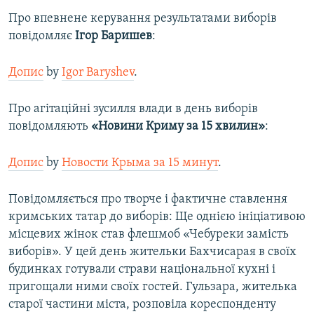
Про впевнене керування результатами виборів
повідомляє
Ігор Баришев
:
Допис
by
Igor Baryshev
.
Про агітаційні зусилля влади в день виборів
повідомляють
«Новини Криму за 15 хвилин»
:
Допис
by
Новости Крыма за 15 минут
.
Повідомляється про творче і фактичне ставлення
кримських татар до виборів: Ще однією ініціативою
місцевих жінок став флешмоб «Чебуреки замість
виборів». У цей день жительки Бахчисарая в своїх
будинках готували страви національної кухні і
пригощали ними своїх гостей. Гульзара, жителька
старої частини міста, розповіла кореспонденту