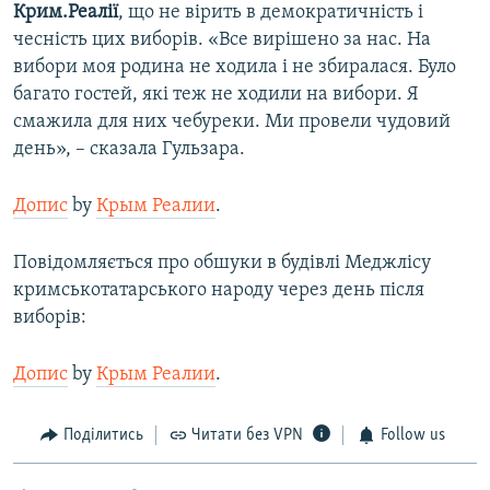
Крим.Реалії
, що не вірить в демократичність і
чесність цих виборів. «Все вирішено за нас. На
вибори моя родина не ходила і не збиралася. Було
багато гостей, які теж не ходили на вибори. Я
смажила для них чебуреки. Ми провели чудовий
день», – сказала Гульзара.
Допис
by
Крым Реалии
.
Повідомляється про обшуки в будівлі Меджлісу
кримськотатарського народу через день після
виборів:
Допис
by
Крым Реалии
.
Поділитись
Читати без VPN
Follow us