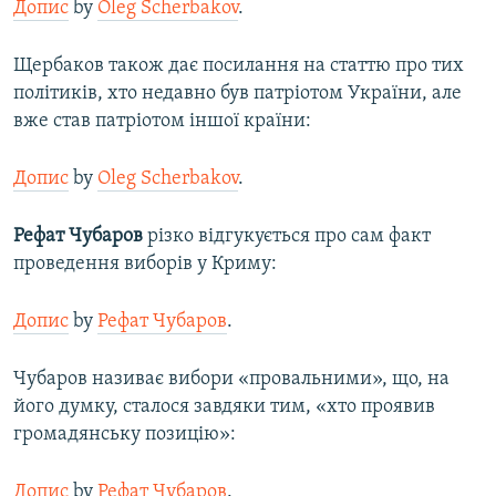
Допис
by
Oleg Scherbakov
.
Щербаков також дає посилання на статтю про тих
політиків, хто недавно був патріотом України, але
вже став патріотом іншої країни:
Допис
by
Oleg Scherbakov
.
Рефат Чубаров
різко відгукується про сам факт
проведення виборів у Криму:
Допис
by
Рефат Чубаров
.
Чубаров називає вибори «провальними», що, на
його думку, сталося завдяки тим, «хто проявив
громадянську позицію»:
Допис
by
Рефат Чубаров
.