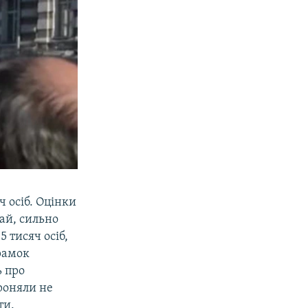
SHARE
ч осіб. Оцінки
чай, сильно
5 тисяч осіб,
 рамок
ь про
роняли не
ти.