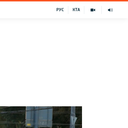
РУС
КТА