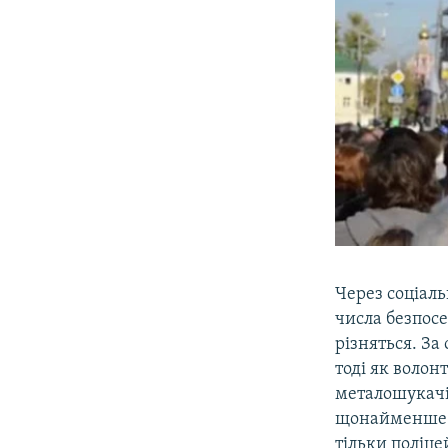
0:00
Через соціаль
числа безпосе
різняться. За
тоді як волон
металошукачів
щонайменше 4
тільки поліце