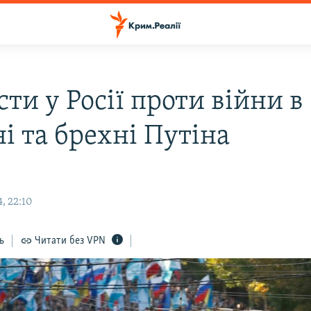
ти у Росії проти війни в
і та брехні Путіна
, 22:10
ь
Читати без VPN