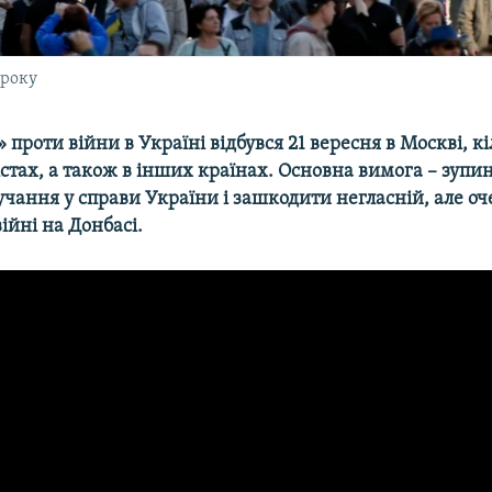
 року
роти війни в Україні відбувся 21 вересня в Москві, к
стах, а також в інших країнах
. Основна вимога – зупи
учання у справи України і зашкодити негласній, але о
 війні на Донбасі.
 в Москве
EMB
ії