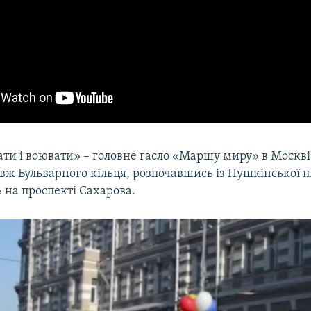
ати і воювати» – головне гасло «Маршу миру» в Москві
вж Бульварного кільця, розпочавшись із Пушкінської п
 на проспекті Сахарова.