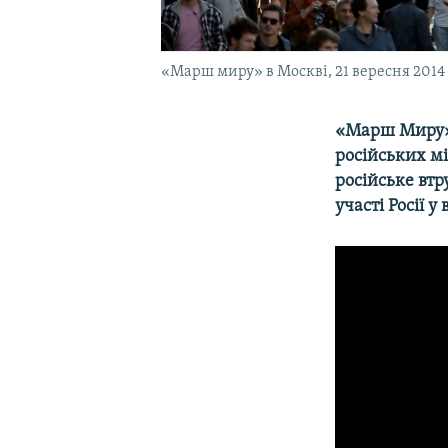
«Марш миру» в Москві, 21 вересня 2014
«Марш Миру» п
російських мі
російське втр
участі Росії у
Марш мира
by
Крим.Реал