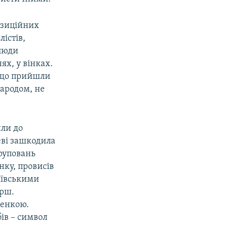
озиційних
істів,
 люди
х, у вінках.
 що прийшли
ED
SHARE
народом, не
ли до
еві зашкодила
груповань
ку, провисів
гіївськими
арш.
ленкою.
ів – символ