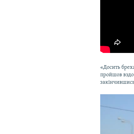
«Досить брех
пройшов вздо
закінчившись