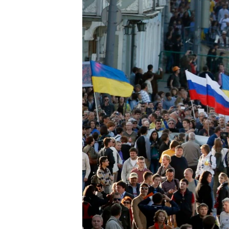
ВІДЕОУРОКИ «ELIFBE»
СВІДЧЕННЯ ОКУПАЦІЇ
УКРАЇНСЬКА ПРОБЛЕМА КРИМУ
ІНФОГРАФІКА