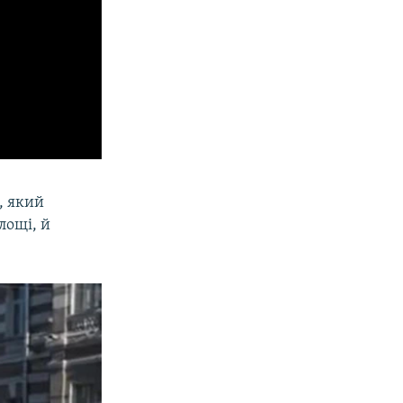
, який
лощі, й