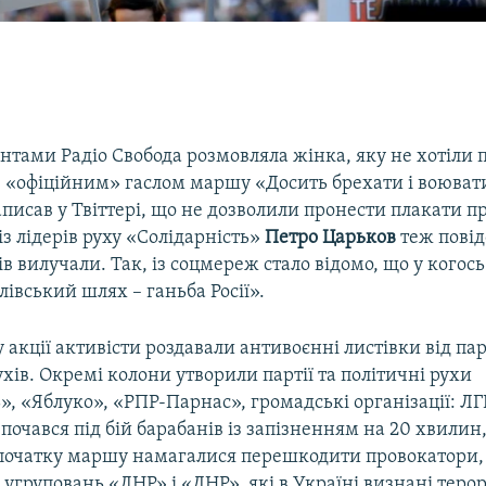
нтами Радіо Свобода розмовляла жінка, яку не хотіли 
з «офіційним» гаслом маршу «Досить брехати і воюват
писав у Твіттері, що не дозволили пронести плакати п
із лідерів руху «Солідарність»
Петро Царьков
теж повід
ів вилучали. Так, із соцмереж стало відомо, що у когось 
івський шлях – ганьба Росії».
 акції активісти роздавали антивоєнні листівки від пар
хів. Окремі колони утворили партії та політичні рухи
», «Яблуко», «РПР-Парнас», громадські організації: ЛГ
 почався під бій барабанів із запізненням на 20 хвилин
початку маршу намагалися перешкодити провокатори,
угруповань «ЛНР» і «ДНР», які в Україні визнані тер