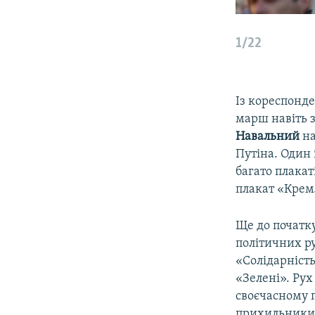
1/22
Із кореспонде
марш навіть 
Навальний
на
Путіна. Один 
багато плакат
плакат «Кремл
Ще до початку
політичних ру
«Солідарність
«Зелені». Рух
своєчасному 
прихильники 