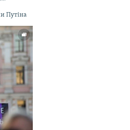
px
width
ни Путіна