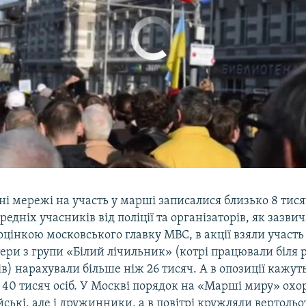
No media source currently available
0:04:16
EMBED
ні мережі на участь у марші записалися близько 8 тися
редніх учасників від поліції та організаторів, як зазви
 оцінкою московського главку МВС, в акції взяли участь 
тери з групи «Білий лічильник» (котрі працювали біля
) нарахували більше ніж 26 тисяч. А в опозиції кажут
0 тисяч осіб. У Москві порядок на «Марші миру» охо
йські, але і дружинники, а в повітрі кружляли вертольо