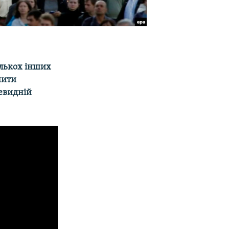
ількох
інших
нити
чевидній
ED
SHARE