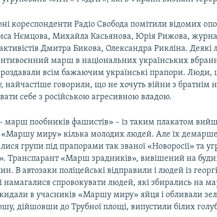
оні кореспонденти Радіо Свобода помітили відомих оп
риса Нємцова, Михайла Касьянова, Юрія Рижова, журнал
активістів Дмитра Бикова, Олександра Рикліна. Деякі
нтивоєнний марш в національних українських вбрання
ое шествие в Петербурге
 роздавали всім бажаючим українські прапори. Люди,
EMB
ії
 найчастіше говорили, що не хочуть війни з братнім 
вати себе з російською агресивною владою.
 марш пообників фашистів» – із таким плакатом вийш
 «Маршу миру» кілька молодих людей. Але їх демарш
алися групи під прапорами так званої «Новоросії» та у
». Транспарант «Марш зрадників», вивішений на будин
ин. В автозаки поліцейські відправили і людей із геор
і намагалися спровокувати людей, які збирались на м
кидали в учасників «Маршу миру» яйця і обливали зе
шу, дійшовши до Трубної площі, випустили білих голуб