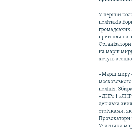
У першій кол
політиків Бо
громадських 
прийшли на а
Антивоенн
Організатори
by
Крим.Реал
на марш миру,
хочуть асоцію
«Марш миру –
московського
поліція. Збир
«ДНР» і «ЛНР
декілька хвил
стрічками, як
Провокатори 
Учасники мар