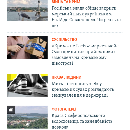
ВІЙНА ТА КРИМ
Російська влада обіцяє закрити
морський шлях українським
БпЛА до Севастополя. Чи реально
це?
СУСПІЛЬСТВО
«Крим – не Росія»: маркетплейс
Ozon припинив прийом нових
замовлень на Кримському
півострові
ПРАВА ЛЮДИНИ
Мить – і ти шпигун. Як у
кримських судах розглядають
звинувачення в держзраді
ФОТОГАЛЕРЕЇ
Краса Сімферопольського
водосховища та занедбаність
довкола