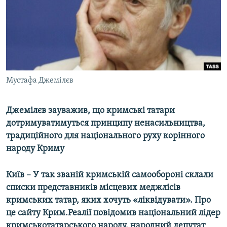
ВІДЕОУРОКИ «ELIFBE»
Русский
СВІДЧЕННЯ ОКУПАЦІЇ
Qırımtatar
УКРАЇНСЬКА ПРОБЛЕМА КРИМУ
ДОЛУЧАЙСЯ!
ІНФОГРАФІКА
Мустафа Джемілєв
Джемілєв зауважив, що кримські татари
Усі сайти RFE/RL
дотримуватимуться принципу ненасильництва,
традиційного для національного руху корінного
народу Криму
Київ – У так званій кримській самообороні склали
списки представників місцевих меджлісів
кримських татар, яких хочуть «ліквідувати». Про
це сайту Крим.Реалії повідомив національний лідер
кримськотатарського народу, народний депутат