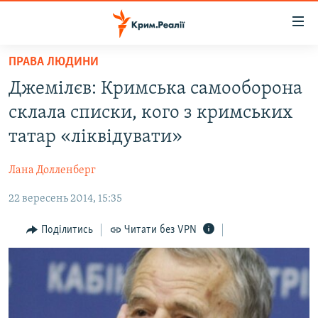
Доступність
посилання
Перейти
ПРАВА ЛЮДИНИ
до
НОВИНИ
Джемілєв: Кримська самооборона
основного
ВОДА.КРИМ
матеріалу
склала списки, кого з кримських
ВІДЕО ТА ФОТО
Перейти
татар «ліквідувати»
до
ПОЛІТИКА
основної
Лана Долленберг
БЛОГИ
навігації
Перейти
22 вересень 2014, 15:35
ПОГЛЯД
до
ІНТЕРВ'Ю
Поділитись
Читати без VPN
пошуку
ВСЕ ЗА ДЕНЬ
СПЕЦПРОЕКТИ
ЯК ОБІЙТИ БЛОКУВАННЯ
ДЕПОРТАЦІЯ