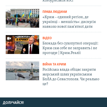
Кінбурнській косі
ПРАВА ЛЮДИНИ
«Крим – єдиний регіон, де
українці – меншість»: дискусія
навколо нової пам'ятної дати
ВІДЕО
Блокада без сухопутної операції:
Крим сам себе не заправить і не
прогодує | Крим.Реалії
ВІЙНА ТА КРИМ
Російська влада обіцяє закрити
морський шлях українським
БпЛА до Севастополя. Чи реально
це?
ДОЛУЧАЙСЯ!