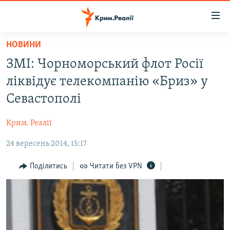
Доступність
посилання
Перейти
НОВИНИ
до
НОВИНИ
ЗМІ: Чорноморський флот Росії
основного
ВОДА.КРИМ
матеріалу
ліквідує телекомпанію «Бриз» у
ВІДЕО ТА ФОТО
Перейти
Севастополі
до
ПОЛІТИКА
основної
Крим. Реалії
БЛОГИ
навігації
Перейти
24 вересень 2014, 15:17
ПОГЛЯД
до
ІНТЕРВ'Ю
Поділитись
Читати без VPN
пошуку
ВСЕ ЗА ДЕНЬ
СПЕЦПРОЕКТИ
ЯК ОБІЙТИ БЛОКУВАННЯ
ДЕПОРТАЦІЯ