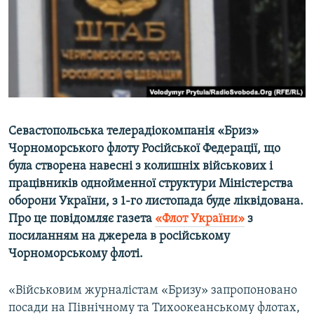
ВІДЕОУРОКИ «ELIFBE»
Русский
СВІДЧЕННЯ ОКУПАЦІЇ
Qırımtatar
УКРАЇНСЬКА ПРОБЛЕМА КРИМУ
ДОЛУЧАЙСЯ!
ІНФОГРАФІКА
Севастопольська телерадіокомпанія «Бриз»
Чорноморського флоту Російської Федерації, що
Усі сайти RFE/RL
була створена навесні з колишніх військових і
працівників однойменної структури Міністерства
оборони України, з 1-го листопада буде ліквідована.
Про це повідомляє газета
«Флот України»
з
посиланням на джерела в російському
Чорноморському флоті.
«Військовим журналістам «Бризу» запропоновано
посади на Північному та Тихоокеанському флотах,