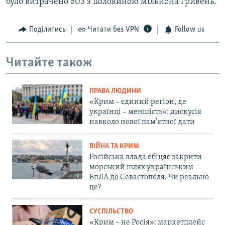
було витрачено 503 з половиною мільйона гривень.
Поділитись
Читати без VPN
Follow us
Читайте також
ПРАВА ЛЮДИНИ
«Крим – єдиний регіон, де
українці – меншість»: дискусія
навколо нової пам'ятної дати
ВІЙНА ТА КРИМ
Російська влада обіцяє закрити
морський шлях українським
БпЛА до Севастополя. Чи реально
це?
СУСПІЛЬСТВО
«Крим – не Росія»: маркетплейс