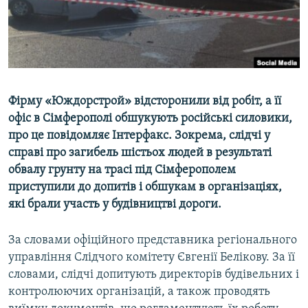
ВІДЕОУРОКИ «ELIFBE»
Русский
СВІДЧЕННЯ ОКУПАЦІЇ
Qırımtatar
УКРАЇНСЬКА ПРОБЛЕМА КРИМУ
ДОЛУЧАЙСЯ!
ІНФОГРАФІКА
Фірму «Юждорстрой» відсторонили від робіт, а її
офіс в Сімферополі обшукують російські силовики,
про це повідомляє Інтерфакс. Зокрема, слідчі у
Усі сайти RFE/RL
справі про загибель шістьох людей в результаті
обвалу грунту на трасі під Сімферополем
приступили до допитів і обшукам в організаціях,
які брали участь у будівництві дороги.
За словами офіційного представника регіонального
управління Слідчого комітету Євгенії Белікову. За її
словами, слідчі допитують директорів будівельних і
контролюючих організацій, а також проводять