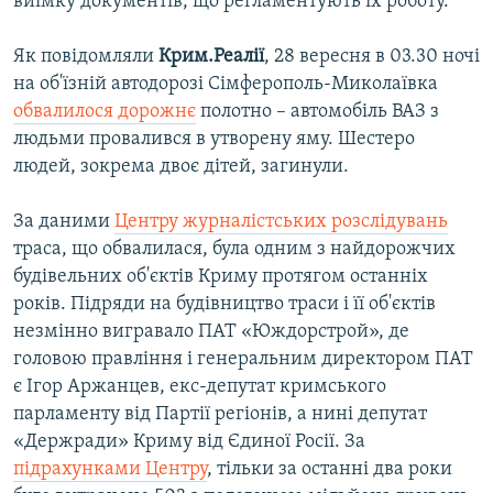
виїмку документів, що регламентують їх роботу.
Як повідомляли
Крим.Реалії
, 28 вересня в 03.30 ночі
на об'їзній автодорозі Сімферополь-Миколаївка
обвалилося дорожнє
полотно – автомобіль ВАЗ з
людьми провалився в утворену яму. Шестеро
людей, зокрема двоє дітей, загинули.
За даними
Центру журналістських розслідувань
траса, що обвалилася, була одним з найдорожчих
будівельних об'єктів Криму протягом останніх
років. Підряди на будівництво траси і її об'єктів
незмінно вигравало ПАТ «Юждорстрой», де
головою правління і генеральним директором ПАТ
є Ігор Аржанцев, екс-депутат кримського
парламенту від Партії регіонів, а нині депутат
«Держради» Криму від Єдиної Росії. За
підрахунками Центру
, тільки за останні два роки