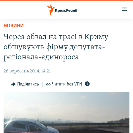
Доступність
посилання
Перейти
НОВИНИ
до
НОВИНИ
Через обвал на трасі в Криму
основного
ВОДА.КРИМ
матеріалу
обшукують фірму депутата-
ВІДЕО ТА ФОТО
Перейти
регіонала-єдинороса
до
ПОЛІТИКА
основної
28 вересень 2014, 14:21
БЛОГИ
навігації
Перейти
Поділитись
Читати без VPN
ПОГЛЯД
до
ІНТЕРВ'Ю
пошуку
ВСЕ ЗА ДЕНЬ
СПЕЦПРОЕКТИ
ЯК ОБІЙТИ БЛОКУВАННЯ
ДЕПОРТАЦІЯ