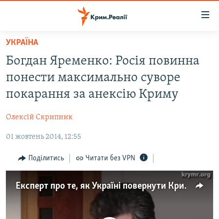
Доступність
посилання
Перейти
УКРАЇНА
до
НОВИНИ
Богдан Яременко: Росія повинна
основного
ВОДА.КРИМ
матеріалу
понести максимально суворе
ВІДЕО ТА ФОТО
Перейти
покарання за анексію Криму
до
ПОЛІТИКА
основної
Олексій Скрипник
БЛОГИ
навігації
Перейти
01 жовтень 2014, 12:55
ПОГЛЯД
до
ІНТЕРВ'Ю
Поділитись
Читати без VPN
пошуку
ВСЕ ЗА ДЕНЬ
Експерт про те, як Україні повернути Крим
СПЕЦПРОЕКТИ
ЯК ОБІЙТИ БЛОКУВАННЯ
ДЕПОРТАЦІЯ