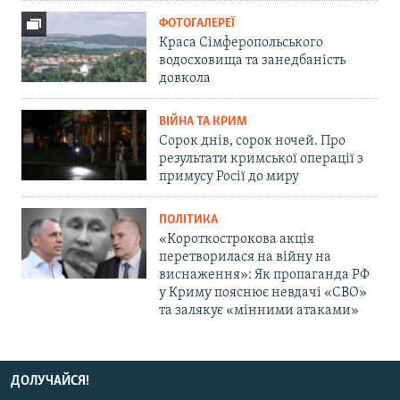
ФОТОГАЛЕРЕЇ
Краса Сімферопольського
водосховища та занедбаність
довкола
ВІЙНА ТА КРИМ
Сорок днів, сорок ночей. Про
результати кримської операції з
примусу Росії до миру
ПОЛІТИКА
«Короткострокова акція
перетворилася на війну на
виснаження»: Як пропаганда РФ
у Криму пояснює невдачі «СВО»
та залякує «мінними атаками»
ДОЛУЧАЙСЯ!