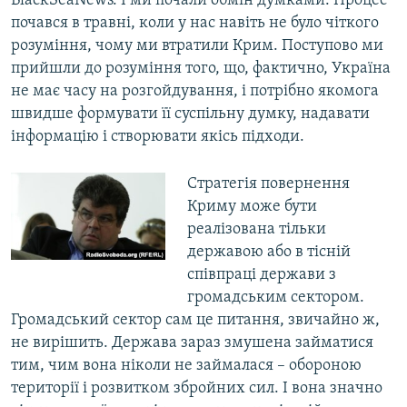
BlackSeaNews. І ми почали обмін думками. Процес
почався в травні, коли у нас навіть не було чіткого
розуміння, чому ми втратили Крим. Поступово ми
прийшли до розуміння того, що, фактично, Україна
не має часу на розгойдування, і потрібно якомога
швидше формувати її суспільну думку, надавати
інформацію і створювати якісь підходи.
Стратегія повернення
Криму може бути
реалізована тільки
державою або в тісній
співпраці держави з
громадським сектором.
Громадський сектор сам це питання, звичайно ж,
не вирішить. Держава зараз змушена займатися
тим, чим вона ніколи не займалася – обороною
території і розвитком збройних сил. І вона значно