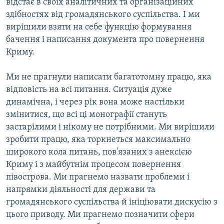
відстає в своїх аналітичних та організаційних
здібностях від громадянського суспільства. І ми
вирішили взяти на себе функцію формування
бачення і написання документа про повернення
Криму.
Ми не прагнули написати багатотомну працю, яка
відповість на всі питання. Ситуація дуже
динамічна, і через рік вона може настільки
змінитися, що всі ці монографії стануть
застарілими і нікому не потрібними. Ми вирішили
зробити працю, яка торкнеться максимально
широкого кола питань, пов'язаних з анексією
Криму і з майбутнім процесом повернення
півострова. Ми прагнемо назвати проблеми і
напрямки діяльності для держави та
громадянського суспільства й ініціювати дискусію з
цього приводу. Ми прагнемо позначити сфери