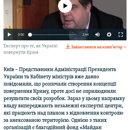
ВІДЕОУРОКИ «ELIFBE»
No media source currently available
Русский
СВІДЧЕННЯ ОКУПАЦІЇ
Qırımtatar
УКРАЇНСЬКА ПРОБЛЕМА КРИМУ
0:00
2:44
ДОЛУЧАЙСЯ!
ІНФОГРАФІКА
Експерт про те, як Україні
Завантажити на комп'ютер
повернути Крим
Усі сайти RFE/RL
Київ – Представники Адміністрації Президента
України та Кабінету міністрів вже давно
повідомили, що розпочали створення концепції
повернення Криму, проте досі не оприлюднили
результати своїх розробок. Зараз у цьому напрямку
владу випереджають незалежні експертні центри,
які працюють над планом з відновлення контролю
за анексованою територією. Однією з таких
організацій є благодійний фонд «Майдан