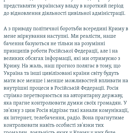
представляти українську владу в короткий період
до відновлення діяльності цивільної адміністрації.
А з приводу політичної боротьби всередині Криму в
мене міркування наступні. Ми реалісти, наше
бачення базуються не тільки на розумінні
принципів роботи Російської Федерації, але і на
великих обсягах інформації, які ми отримуємо з
Криму. На жаль, наш прогноз полягає в тому, що
Україна та інші цивілізовані країни світу будуть
мати все менше і менше можливостей впливати на
внутрішні процеси в Російській Федерації. Росія
стрімко перетворюється на авторитарну державу,
яка прагне контролювати думки своїх громадян. У
зв'язку з цим Росія відрізає такі канали комунікації,
як інтернет, телебачення, радіо. Вона прагнутиме
контролювати навіть особисті зв'язки тих
громадян, лояльність яких у Криму у них буде