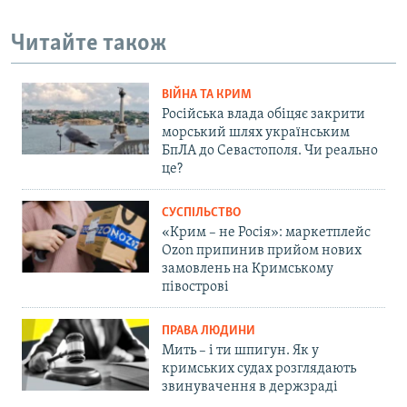
Читайте також
ВІЙНА ТА КРИМ
Російська влада обіцяє закрити
морський шлях українським
БпЛА до Севастополя. Чи реально
це?
СУСПІЛЬСТВО
«Крим – не Росія»: маркетплейс
Ozon припинив прийом нових
замовлень на Кримському
півострові
ПРАВА ЛЮДИНИ
Мить – і ти шпигун. Як у
кримських судах розглядають
звинувачення в держзраді