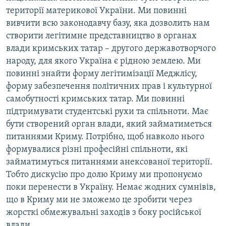
території материкової України. Ми повинні
вивчити всю законодавчу базу, яка дозволить нам
створити легітимне представництво в органах
влади кримських татар – другого державотворчого
народу, для якого Україна є рідною землею. Ми
повинні знайти форму легітимізації Меджлісу,
форму забезпечення політичних прав і культурної
самобутності кримських татар. Ми повинні
підтримувати студентські рухи та спільноти. Має
бути створений орган влади, який займатиметься
питаннями Криму. Потрібно, щоб навколо нього
формувалися різні професійні спільноти, які
займатимуться питаннями анексованої території.
Тобто дискусію про долю Криму ми пропонуємо
поки перенести в Україну. Немає жодних сумнівів,
що в Криму ми не зможемо це зробити через
жорсткі обмежувальні заходів з боку російської
влади.