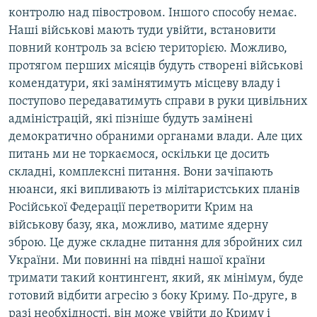
контролю над півостровом. Іншого способу немає.
Наші військові мають туди увійти, встановити
повний контроль за всією територією. Можливо,
протягом перших місяців будуть створені військові
комендатури, які замінятимуть місцеву владу і
поступово передаватимуть справи в руки цивільних
адміністрацій, які пізніше будуть замінені
демократично обраними органами влади. Але цих
питань ми не торкаємося, оскільки це досить
складні, комплексні питання. Вони зачіпають
нюанси, які випливають із мілітаристських планів
Російської Федерації перетворити Крим на
військову базу, яка, можливо, матиме ядерну
зброю. Це дуже складне питання для збройних сил
України. Ми повинні на півдні нашої країни
тримати такий контингент, який, як мінімум, буде
готовий відбити агресію з боку Криму. По-друге, в
разі необхідності, він може увійти до Криму і