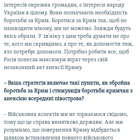
інтересів окремих громадян, є інтереси народу
України в цілому. Вони позначають необхідність
боротьби за Крим. Боротися за Крим так, щоб не
нашкодити нікому, ми не можемо. Завжди будуть
якісь образи. У зв'язку з цим треба думати не про
те, кого ми скривдимо, а про те, як допомогти тим,
хто потребує допомоги. Потрібно робити все, щоб
Росія понесла максимум втрат через свій
незаконний акт анексії Криму.
– Ваша стратегія включає такі пункти, як збройна
боротьба за Крим і стимуляція боротьби кримчан з
анексією всередині півострова?
– Військових аспектів ми не торкаємося свідомо,
тому що це справа винятково держави. Але ми
розуміємо, що повернення Криму відбудеться
шляхом встановлення повного військового