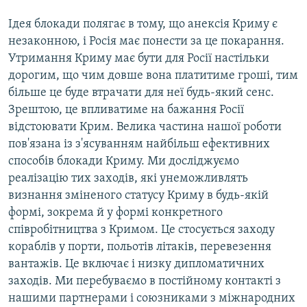
Ідея блокади полягає в тому, що анексія Криму є
незаконною, і Росія має понести за це покарання.
Утримання Криму має бути для Росії настільки
дорогим, що чим довше вона платитиме гроші, тим
більше це буде втрачати для неї будь-який сенс.
Зрештою, це впливатиме на бажання Росії
відстоювати Крим. Велика частина нашої роботи
пов'язана із з'ясуванням найбільш ефективних
способів блокади Криму. Ми досліджуємо
реалізацію тих заходів, які унеможливлять
визнання зміненого статусу Криму в будь-якій
формі, зокрема й у формі конкретного
співробітництва з Кримом. Це стосується заходу
кораблів у порти, польотів літаків, перевезення
вантажів. Це включає і низку дипломатичних
заходів. Ми перебуваємо в постійному контакті з
нашими партнерами і союзниками з міжнародних