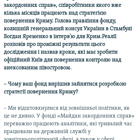
закордонних справ», співробітники якого вже
кілька місяців працюють над стратегією
повернення Криму. Голова правління фонду,
колишній генеральний консул України в Стамбулі
Богдан Яременко в інтерв'ю для Крим.Реалії
розповів про проміжні результати цього
дослідження і назвав кроки, які має зробити
офіційний Київ для повернення контролю над
анексованим півостровом.
– Чому ваш фонд вирішив зайнятися розробкою
стратегії повернення Криму?
– Ми відштовхнулися від зовнішньої політики, як
це не дивно. У фонді «Майдан закордонних справ»
переважно працюють аналітики, які тривалий час
працювали на державній службі у
зовнішньополітичній сфері, а також у сфері