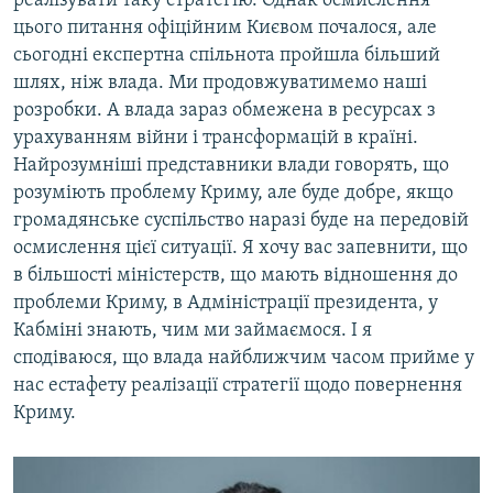
реалізувати таку стратегію. Однак осмислення
цього питання офіційним Києвом почалося, але
сьогодні експертна спільнота пройшла більший
шлях, ніж влада. Ми продовжуватимемо наші
розробки. А влада зараз обмежена в ресурсах з
урахуванням війни і трансформацій в країні.
Найрозумніші представники влади говорять, що
розуміють проблему Криму, але буде добре, якщо
громадянське суспільство наразі буде на передовій
осмислення цієї ситуації. Я хочу вас запевнити, що
в більшості міністерств, що мають відношення до
проблеми Криму, в Адміністрації президента, у
Кабміні знають, чим ми займаємося. І я
сподіваюся, що влада найближчим часом прийме у
нас естафету реалізації стратегії щодо повернення
Криму.