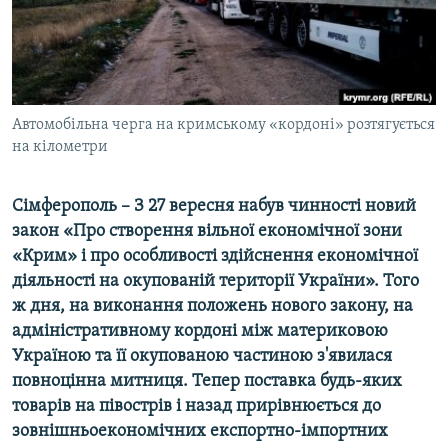
ВІДЕОУРОКИ «ELIFBE»
Русский
СВІДЧЕННЯ ОКУПАЦІЇ
Qırımtatar
УКРАЇНСЬКА ПРОБЛЕМА КРИМУ
ДОЛУЧАЙСЯ!
Автомобільна черга на кримському «кордоні» розтягується
ІНФОГРАФІКА
на кілометри
Сімферополь – З 27 вересня набув чинності новий
Усі сайти RFE/RL
закон «Про створення вільної економічної зони
«Крим» і про особливості здійснення економічної
діяльності на окупованій території України». Того
ж дня, на виконання положень нового закону, на
адміністративному кордоні між материковою
Україною та її окупованою частиною з'явилася
повноцінна митниця. Тепер поставка будь-яких
товарів на півострів і назад прирівнюється до
зовнішньоекономічних експортно-імпортних