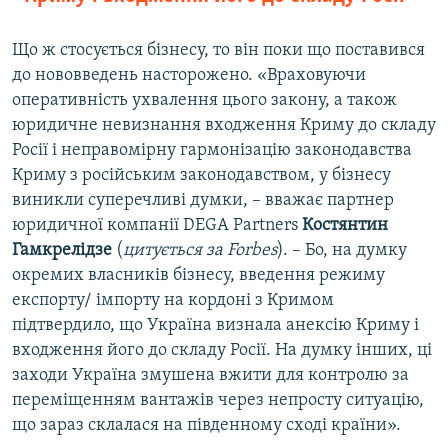
Що ж стосується бізнесу, то він поки що поставився
до нововведень насторожено. «Враховуючи
оперативність ухвалення цього закону, а також
юридичне невизнання входження Криму до складу
Росії і неправомірну гармонізацію законодавства
Криму з російським законодавством, у бізнесу
виникли суперечливі думки, – вважає партнер
юридичної компанії DEGA Partners
Костянтин
Гамкрелідзе
(
цитується за Forbes
). – Бо, на думку
окремих власників бізнесу, введення режиму
експорту/ імпорту на кордоні з Кримом
підтвердило, що Україна визнала анексію Криму і
входження його до складу Росії. На думку інших, ці
заходи Україна змушена вжити для контролю за
переміщенням вантажів через непросту ситуацію,
що зараз склалася на південному сході країни».