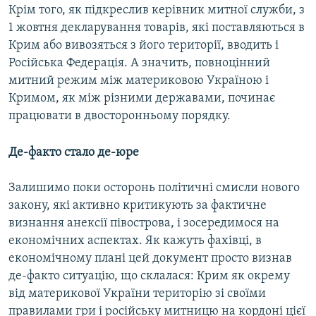
Крім того, як підкреслив керівник митної служби, з
1 жовтня декларування товарів, які поставляються в
Крим або вивозяться з його території, вводить і
Російська Федерація. А значить, повноцінний
митний режим між материковою Україною і
Кримом, як між різними державами, починає
працювати в двосторонньому порядку.
Де-факто стало де-юре
Залишимо поки осторонь політичні смисли нового
закону, які активно критикують за фактичне
визнання анексії півострова, і зосередимося на
економічних аспектах. Як кажуть фахівці, в
економічному плані цей документ просто визнав
де-факто ситуацію, що склалася: Крим як окрему
від материкової України територію зі своїми
правилами гри і російську митницю на кордоні цієї