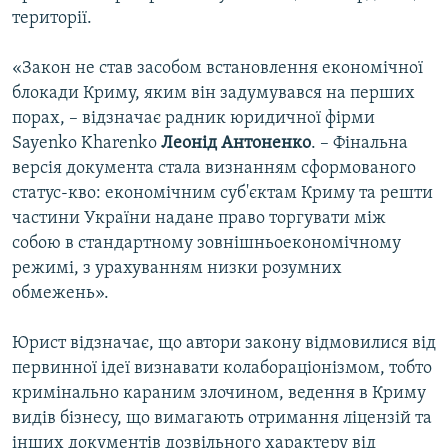
території.
«Закон не став засобом встановлення економічної
блокади Криму, яким він задумувався на перших
порах, – відзначає радник юридичної фірми
Sayenko Kharenko
Леонід Антоненко
. – Фінальна
версія документа стала визнанням сформованого
статус-кво: економічним суб'єктам Криму та решти
частини України надане право торгувати між
собою в стандартному зовнішньоекономічному
режимі, з урахуванням низки розумних
обмежень».
Юрист відзначає, що автори закону відмовилися від
первинної ідеї визнавати колабораціонізмом, тобто
кримінально караним злочином, ведення в Криму
видів бізнесу, що вимагають отримання ліцензій та
інших документів дозвільного характеру від