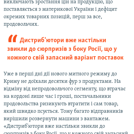
виключають зростання цін на продукцію, що
поставляється з материкової України і дефіцит
окремих товарних позицій, перш за все,
продовольчих.
Дистриб'ютори вже настільки
звикли до сюрпризів з боку Росії, що у
кожного свій запасний варіант поставок
Уже в перші дні дії нового митного режиму до
Криму не доїхали десятки фур з продуктами. На
відміну від непродовольчого сегменту, що втрачає
на кордоні лише час і гроші, постачальники
продовольства ризикують втратити і сам товар,
який швидко псується. Тому багато відправників
вирішили розвернути машини з вантажем.
«Дистриб'ютори вже настільки звикли до
сюрпризів з боку Росії, що у кожного свій запасний