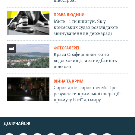
півострові
ПРАВА ЛЮДИНИ
Мить – і ти шпигун. Як у
кримських судах розглядають
звинувачення в держзраді
ФОТОГАЛЕРЕЇ
Краса Сімферопольського
водосховища та занедбаність
довкола
ВІЙНА ТА КРИМ
Сорок днів, сорок ночей. Про
результати кримської операції з
примусу Росії до миру
ДОЛУЧАЙСЯ!