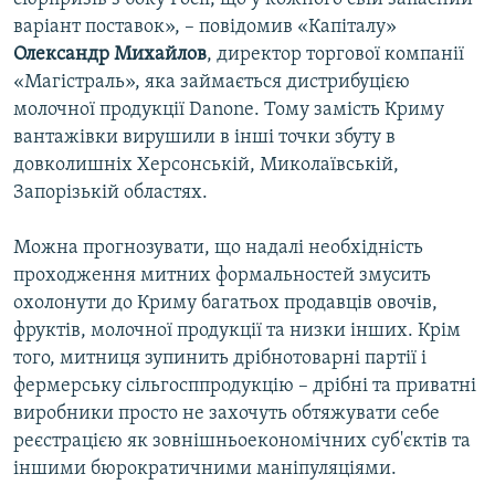
варіант поставок», – повідомив «Капіталу»
Олександр Михайлов
, директор торгової компанії
«Магістраль», яка займається дистрибуцією
молочної продукції Danone. Тому замість Криму
вантажівки вирушили в інші точки збуту в
довколишніх Херсонській, Миколаївській,
Запорізькій областях.
Можна прогнозувати, що надалі необхідність
проходження митних формальностей змусить
охолонути до Криму багатьох продавців овочів,
фруктів, молочної продукції та низки інших. Крім
того, митниця зупинить дрібнотоварні партії і
фермерську сільгосппродукцію – дрібні та приватні
виробники просто не захочуть обтяжувати себе
реєстрацією як зовнішньоекономічних суб'єктів та
іншими бюрократичними маніпуляціями.