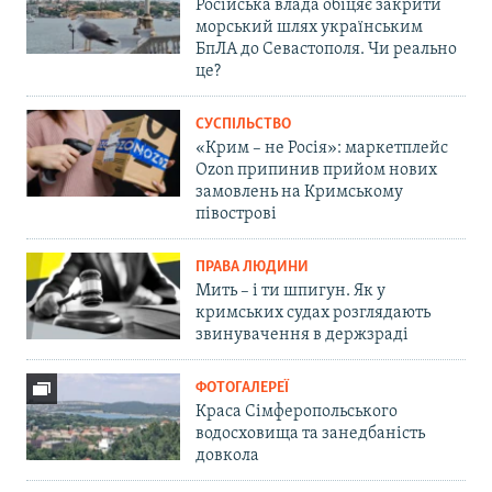
Російська влада обіцяє закрити
морський шлях українським
БпЛА до Севастополя. Чи реально
це?
СУСПІЛЬСТВО
«Крим – не Росія»: маркетплейс
Ozon припинив прийом нових
замовлень на Кримському
півострові
ПРАВА ЛЮДИНИ
Мить – і ти шпигун. Як у
кримських судах розглядають
звинувачення в держзраді
ФОТОГАЛЕРЕЇ
Краса Сімферопольського
водосховища та занедбаність
довкола