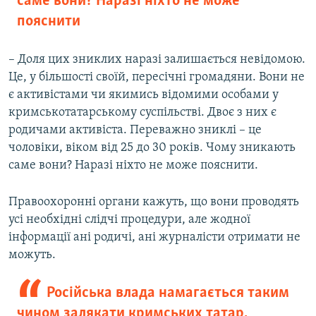
саме вони? Наразі ніхто не може
пояснити
– Доля цих зниклих наразі залишається невідомою.
Це, у більшості своїй, пересічні громадяни. Вони не
є активістами чи якимись відомими особами у
кримськотатарському суспільстві. Двоє з них є
родичами активіста. Переважно зниклі – це
чоловіки, віком від 25 до 30 років. Чому зникають
саме вони? Наразі ніхто не може пояснити.
Правоохоронні органи кажуть, що вони проводять
усі необхідні слідчі процедури, але жодної
інформації ані родичі, ані журналісти отримати не
можуть.
Російська влада намагається таким
чином залякати кримських татар,