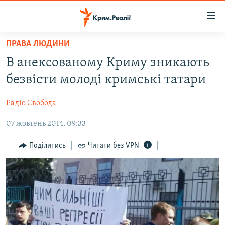
Доступність
посилання
Перейти
ПРАВА ЛЮДИНИ
до
НОВИНИ
В анексованому Криму зникають
основного
ВОДА.КРИМ
матеріалу
безвісти молоді кримські татари
ВІДЕО ТА ФОТО
Перейти
до
Радіо Свобода
ПОЛІТИКА
основної
07 жовтень 2014, 09:33
БЛОГИ
навігації
Перейти
ПОГЛЯД
Поділитись
Читати без VPN
до
ІНТЕРВ'Ю
пошуку
ВСЕ ЗА ДЕНЬ
СПЕЦПРОЕКТИ
ЯК ОБІЙТИ БЛОКУВАННЯ
ДЕПОРТАЦІЯ