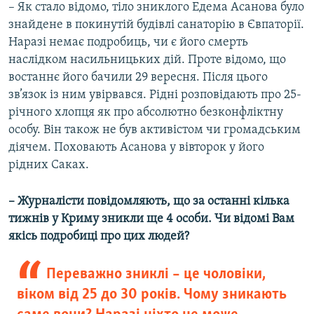
– Як стало відомо, тіло зниклого Едема Асанова було
знайдене в покинутій будівлі санаторію в Євпаторії.
Наразі немає подробиць, чи є його смерть
наслідком насильницьких дій. Проте відомо, що
востаннє його бачили 29 вересня. Після цього
зв’язок із ним увірвався. Рідні розповідають про 25-
річного хлопця як про абсолютно безконфліктну
особу. Він також не був активістом чи громадським
діячем. Поховають Асанова у вівторок у його
рідних Саках.
– Журналісти повідомляють, що за останні кілька
тижнів у Криму зникли ще 4 особи. Чи відомі Вам
якісь подробиці про цих людей?
Переважно зниклі – це чоловіки,
віком від 25 до 30 років. Чому зникають