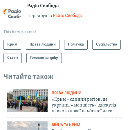
Радіо Свобода
Передрук із
Радіо Свобода
This item is part of
Крим
Права людини
Політика
Суспільство
Статті
Головне за добу
Читайте також
ПРАВА ЛЮДИНИ
«Крим – єдиний регіон, де
українці – меншість»: дискусія
навколо нової пам'ятної дати
ВІЙНА ТА КРИМ