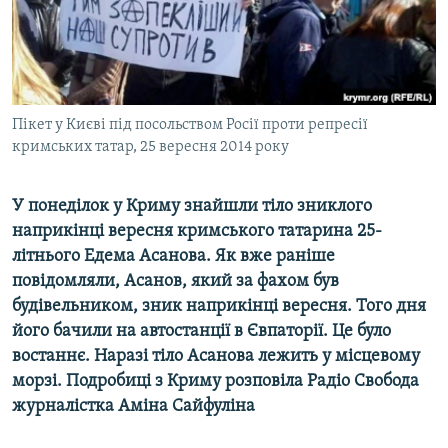
ВІДЕОУРОКИ «ELIFBE»
Русский
СВІДЧЕННЯ ОКУПАЦІЇ
Qırımtatar
УКРАЇНСЬКА ПРОБЛЕМА КРИМУ
ДОЛУЧАЙСЯ!
Пікет у Києві під посольством Росії проти репресії
ІНФОГРАФІКА
кримських татар, 25 вересня 2014 року
У понеділок у Криму знайшли тіло зниклого
Усі сайти RFE/RL
наприкінці вересня кримського татарина 25-
літнього Едема Асанова. Як вже раніше
повідомляли, Асанов, який за фахом був
будівельником, зник наприкінці вересня. Того дня
його бачили на автостанції в Євпаторії. Це було
востаннє. Наразі тіло Асанова лежить у місцевому
морзі. Подробиці з Криму розповіла Радіо Свобода
журналістка Аміна Сайфуліна