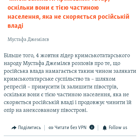
оскільки вони є тією частиною
населення, яка не скоряється російській
владі
Мустафа Джемілєв
Більше того, 4 жовтня лідер кримськотатарського
народу Мустафа Джемілєв розповів про те, що
російська влада намагається таким чином залякати
кримськотатарське суспільство та – шляхом
репресій – примусити їх залишити півострів,
оскільки вони є тією частиною населення, яка не
скоряється російській владі і продовжує чинити їй
опір на анексованому півострові.
Поділитись
Читати без VPN
Follow us