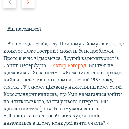
r
e
e
x
v
t
i
s
– Він погодився?
o
l
u
i
– Він погодився відразу. Причому я йому сказав, що
s
d
конкурс дуже гострий і можуть бути проблеми.
s
e
Проте він не відмовився. Другий карикатурист із
l
Санкт-Петербурга –
Віктор Богорад
. Він теж не
i
відмовився. Хоча потім в «Комсомольській правді»
d
вийшла невелика розгромна, в стилі 1937 року,
e
стаття... У такому цікавому наклепницькому стилі.
Кореспондент написав, що Уми намагалися вийти
на Златковського, взяти у нього інтерв’ю. Він
відключив телефон». Резюмували вони так:
«Цікаво, а хто ж з російських художників
наважиться в цьому конкурсі взяти участь?!»