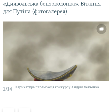
«Диявольська бензоколонка». Вітання
для Путіна (фотогалерея)
Карикатура переможця конкурсу Андрія Левченка
1/14
P
N