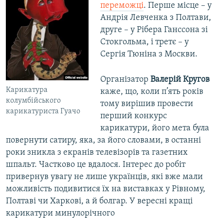
переможці
. Перше місце – у
Андрія Левченка з Полтави,
друге – у Рібера Ганссона зі
Стокгольма, і третє – у
Сергія Тюніна з Москви.
Організатор
Валерій Кругов
Карикатура
каже, що, коли п’ять років
колумбійського
тому вирішив провести
карикатуриста Гуачо
перший конкурс
карикатури, його мета була
повернути сатиру, яка, за його словами, в останні
роки зникла з екранів телевізорів та газетних
шпальт. Частково це вдалося. Інтерес до робіт
привернув увагу не лише українців, які вже мали
можливість подивитися їх на виставках у Рівному,
Полтаві чи Харкові, а й болгар. У вересні кращі
карикатури минулорічного