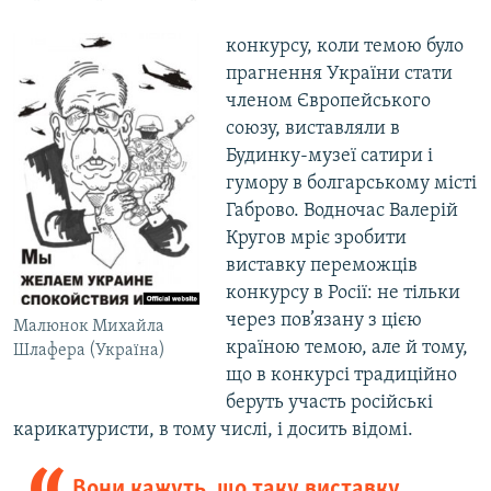
конкурсу, коли темою було
прагнення України стати
членом Європейського
союзу, виставляли в
Будинку-музеї сатири і
гумору в болгарському місті
Габрово. Водночас Валерій
Кругов мріє зробити
виставку переможців
конкурсу в Росії: не тільки
через пов’язану з цією
Малюнок Михайла
країною темою, але й тому,
Шлафера (Україна)
що в конкурсі традиційно
беруть участь російські
карикатуристи, в тому числі, і досить відомі.
Вони кажуть, що таку виставку