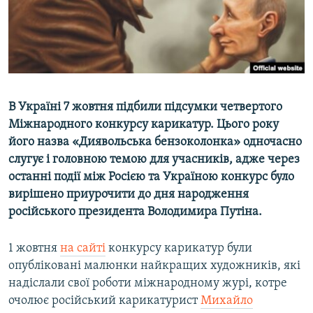
ВІДЕОУРОКИ «ELIFBE»
Русский
СВІДЧЕННЯ ОКУПАЦІЇ
Qırımtatar
УКРАЇНСЬКА ПРОБЛЕМА КРИМУ
ДОЛУЧАЙСЯ!
ІНФОГРАФІКА
В Україні 7 жовтня підбили підсумки четвертого
Міжнародного конкурсу карикатур. Цього року
його назва «Диявольська бензоколонка» одночасно
Усі сайти RFE/RL
слугує і головною темою для учасників, адже через
останні події між Росією та Україною конкурс було
вирішено приурочити до дня народження
російського президента Володимира Путіна.
1 жовтня
на сайті
конкурсу карикатур були
опубліковані малюнки найкращих художників, які
надіслали свої роботи міжнародному журі, котре
очолює російський карикатурист
Михайло