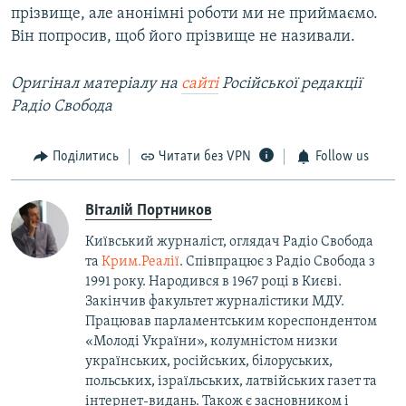
прізвище, але анонімні роботи ми не приймаємо.
Він попросив, щоб його прізвище не називали.
Оригінал матеріалу на
сайті
Російської редакції
Радіо Свобода
Поділитись
Читати без VPN
Follow us
Віталій Портников
Київський журналіст, оглядач Радіо Свобода
та
Крим.Реалії
. Співпрацює з Радіо Свобода з
1991 року. Народився в 1967 році в Києві.
Закінчив факультет журналістики МДУ.
Працював парламентським кореспондентом
«Молоді України», колумністом низки
українських, російських, білоруських,
польських, ізраїльських, латвійських газет та
інтернет-видань. Також є засновником і