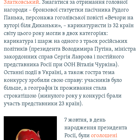
Златковський
. Змагатися за отримання головної
нагороди – бронзової статуетки пасічника Рудого
Панька, персонажа гоголівської повісті «Вечори на
хуторі біля Диканьки», – карикатуристи із 32 країн
світу цього року могли в двох категоріях:
карикатура і шарж на одного з трьох російських
політиків (президента Володимира Путіна, міністра
закордонних справ Сергія Лаврова і постійного
представника Росії при ООН Віталія Чуркіна).
Останні події в Україні, а також гостра тема
конкурсу зробили свою справу: учасників було
більше, а географія їх проживання стала
строкатішою (минулого року у конкурсі брали
участь представники 23 країн).
7 жовтня, в день
народження президента
Росії, були
оголошені