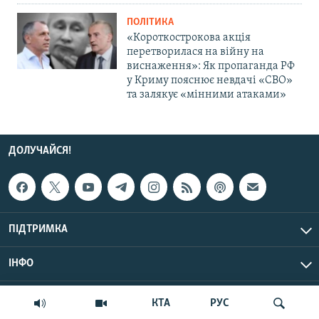
ПОЛІТИКА
«Короткострокова акція
перетворилася на війну на
виснаження»: Як пропаганда РФ
у Криму пояснює невдачі «СВО»
та залякує «мінними атаками»
ДОЛУЧАЙСЯ!
ПІДТРИМКА
ІНФО
© Крим.Реалії, 2026 | Усі права застережено.
КТА
РУС