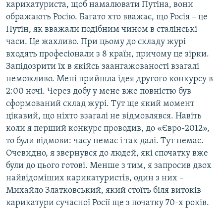
карикатуриста, щоб намалювати Путіна, вони
ображають Росію. Багато хто вважає, що Росія – це
Путін, як вважали подібним чином в сталінські
часи. Це жахливо. При цьому до складу журі
входять професіонали з 8 країн, причому це зірки.
Запідозрити їх в якійсь заангажованості взагалі
неможливо. Мені прийшла ідея другого конкурсу в
2:00 ночі. Через добу у мене вже повністю був
сформований склад журі. Тут ще який момент
цікавий, що ніхто взагалі не відмовлявся. Навіть
коли я перший конкурс проводив, до «Євро-2012»,
то були відмови: часу немає і так далі. Тут немає.
Очевидно, я звернувся до людей, які спочатку вже
були до цього готові. Менше з тим, я запросив двох
найвідоміших карикатуристів, один з них –
Михайло Златковський, який стоїть біля витоків
карикатури сучасної Росії ще з початку 70-х років.