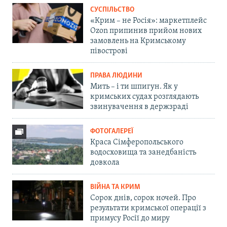
СУСПІЛЬСТВО
«Крим – не Росія»: маркетплейс
Ozon припинив прийом нових
замовлень на Кримському
півострові
ПРАВА ЛЮДИНИ
Мить – і ти шпигун. Як у
кримських судах розглядають
звинувачення в держзраді
ФОТОГАЛЕРЕЇ
Краса Сімферопольського
водосховища та занедбаність
довкола
ВІЙНА ТА КРИМ
Сорок днів, сорок ночей. Про
результати кримської операції з
примусу Росії до миру