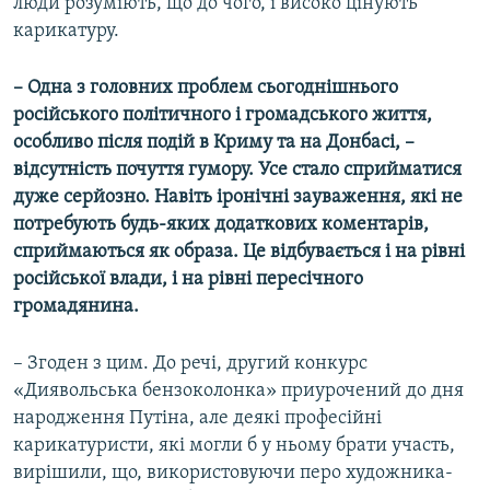
люди розуміють, що до чого, і високо цінують
карикатуру.
– Одна з головних проблем сьогоднішнього
російського політичного і громадського життя,
особливо після подій в Криму та на Донбасі, –
відсутність почуття гумору. Усе стало сприйматися
дуже серйозно. Навіть іронічні зауваження, які не
потребують будь-яких додаткових коментарів,
сприймаються як образа. Це відбувається і на рівні
російської влади, і на рівні пересічного
громадянина.
– Згоден з цим. До речі, другий конкурс
«Диявольська бензоколонка» приурочений до дня
народження Путіна, але деякі професійні
карикатуристи, які могли б у ньому брати участь,
вирішили, що, використовуючи перо художника-