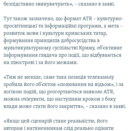
безпідставно звинувачують», – сказано в заяві.
Тут також зазначено, що формат АТR – культурно-
просвітницькі та інформаційні програми, а мета –
розвиток мови і культури кримських татар,
формування принципів добросусідства в
мультикультурному суспільстві Криму, об'єктивне
інформування глядача про події, що відбуваються
на півострові і за його межами.
«Тим не менше, саме така позиція телеканалу
зробила його об'єктом «полювання на відьом», і за
логікою подій, що розгортаються навколо АТR,
можна очікувати, що наступним кроком з боку
влади може стати його закриття», – сказано в заяві.
«Якщо цей сценарій стане реальністю, його
авторам і натхненникам слід реально оцінити