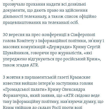
прозвучало прохання надати всі дозвільні
документи, що дають право на здійснення
діяльності телеканалу, а також список офіційно
працевлаштованих на телеканалі осіб.
30 вересня на прес-конференції в Сімферополі
голова Комітету з інформаційної політики, зв'язку і
масових комунікацій «Держради» Криму Сергій
Шувайников, говорячи про журналістів, «які
упереджено відгукуються про російський Крим»,
також згадав АТR.
3 жовтня в парламентській газеті Крымские
известия вийшло інтерв'ю заступника голови
«Громадської палати» Криму Олександра
Форманчука, який заявив, що «АТR свідомо веде
таку інформаційну політику, нав'язуючи думку, що
Крим увійшов до складу Росії проти волі