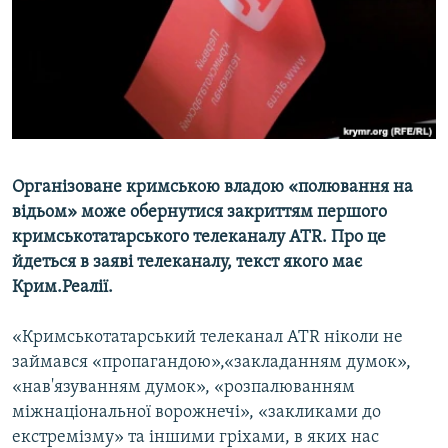
ВІДЕОУРОКИ «ELIFBE»
Русский
СВІДЧЕННЯ ОКУПАЦІЇ
Qırımtatar
УКРАЇНСЬКА ПРОБЛЕМА КРИМУ
ДОЛУЧАЙСЯ!
ІНФОГРАФІКА
Організоване кримською владою «полювання на
відьом» може обернутися закриттям першого
Усі сайти RFE/RL
кримськотатарського телеканалу АТR. Про це
йдеться в заяві телеканалу, текст якого має
Крим.Реалії.
«Кримськотатарський телеканал АТR ніколи не
займався «пропагандою»,«закладанням думок»,
«нав'язуванням думок», «розпалюванням
міжнаціональної ворожнечі», «закликами до
екстремізму» та іншими гріхами, в яких нас