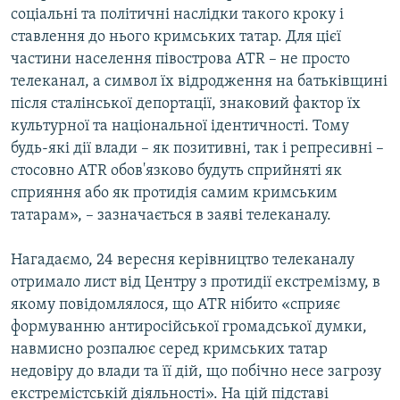
соціальні та політичні наслідки такого кроку і
ставлення до нього кримських татар. Для цієї
частини населення півострова АТR – не просто
телеканал, а символ їх відродження на батьківщині
після сталінської депортації, знаковий фактор їх
культурної та національної ідентичності. Тому
будь-які дії влади – як позитивні, так і репресивні –
стосовно АТR обов'язково будуть сприйняті як
сприяння або як протидія самим кримським
татарам», – зазначається в заяві телеканалу.
Нагадаємо, 24 вересня керівництво телеканалу
отримало лист від Центру з протидії екстремізму, в
якому повідомлялося, що АТR нібито «сприяє
формуванню антиросійської громадської думки,
навмисно розпалює серед кримських татар
недовіру до влади та її дій, що побічно несе загрозу
екстремістській діяльності». На цій підставі