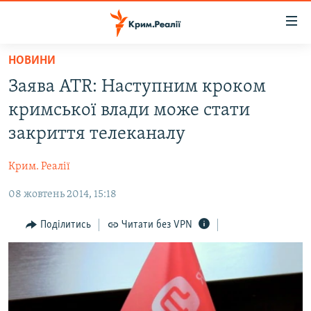
Доступність
посилання
Перейти
НОВИНИ
до
НОВИНИ
Заява АТR: Наступним кроком
основного
ВОДА.КРИМ
матеріалу
кримської влади може стати
ВІДЕО ТА ФОТО
Перейти
закриття телеканалу
до
ПОЛІТИКА
основної
Крим. Реалії
БЛОГИ
навігації
Перейти
08 жовтень 2014, 15:18
ПОГЛЯД
до
ІНТЕРВ'Ю
Поділитись
Читати без VPN
пошуку
ВСЕ ЗА ДЕНЬ
СПЕЦПРОЕКТИ
ЯК ОБІЙТИ БЛОКУВАННЯ
ДЕПОРТАЦІЯ