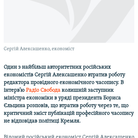
ВІДЕОУРОКИ «ELIFBE»
Русский
СВІДЧЕННЯ ОКУПАЦІЇ
Qırımtatar
УКРАЇНСЬКА ПРОБЛЕМА КРИМУ
ДОЛУЧАЙСЯ!
ІНФОГРАФІКА
Сергій Алексашенко, економіст
Один з найбільш авторитетних російських
Усі сайти RFE/RL
економістів Сергій Алексашенко втратив роботу
редактора провідного економічного часопису. В
інтерв’ю
Радіо Свобода
колишній заступник
міністра економіки в уряді президента Бориса
Єльцина розповів, що втратив роботу через те, що
критичний зміст публікацій професійного часопису
не відповідав політиці Кремля.
Відомий російський економіст Сергій Алексашенко