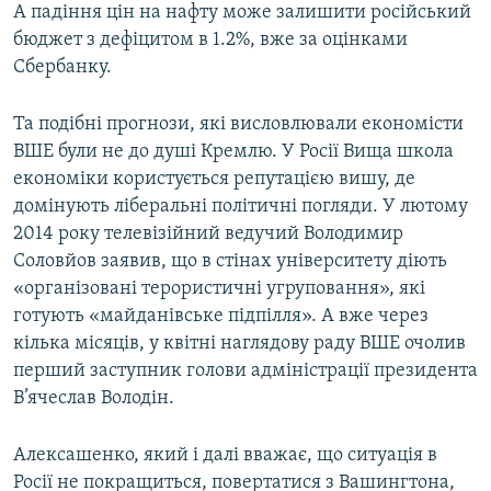
А падіння цін на нафту може залишити російський
бюджет з дефіцитом в 1.2%, вже за оцінками
Сбербанку.
Та подібні прогнози, які висловлювали економісти
ВШЕ були не до душі Кремлю. У Росії Вища школа
економіки користується репутацією вишу, де
домінують ліберальні політичні погляди. У лютому
2014 року телевізійний ведучий Володимир
Соловйов заявив, що в стінах університету діють
«організовані терористичні угруповання», які
готують «майданівське підпілля». А вже через
кілька місяців, у квітні наглядову раду ВШЕ очолив
перший заступник голови адміністрації президента
В’ячеслав Володін.
Алексашенко, який і далі вважає, що ситуація в
Росії не покращиться, повертатися з Вашингтона,