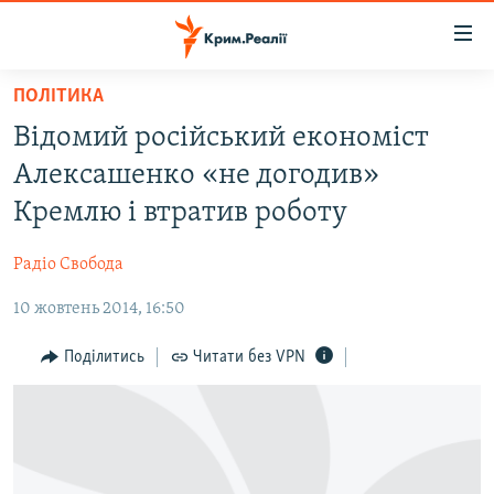
Доступність
посилання
Перейти
ПОЛІТИКА
до
НОВИНИ
Відомий російський економіст
основного
ВОДА.КРИМ
матеріалу
Алексашенко «не догодив»
ВІДЕО ТА ФОТО
Перейти
Кремлю і втратив роботу
до
ПОЛІТИКА
основної
Радіо Свобода
БЛОГИ
навігації
Перейти
10 жовтень 2014, 16:50
ПОГЛЯД
до
ІНТЕРВ'Ю
Поділитись
Читати без VPN
пошуку
ВСЕ ЗА ДЕНЬ
СПЕЦПРОЕКТИ
ЯК ОБІЙТИ БЛОКУВАННЯ
ДЕПОРТАЦІЯ