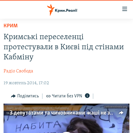
Доступність
посилання
Перейти
КРИМ
до
НОВИНИ
Кримські переселенці
основного
ВОДА.КРИМ
матеріалу
протестували в Києві під стінами
ВІДЕО ТА ФОТО
Перейти
Кабміну
до
ПОЛІТИКА
основної
Радіо Свобода
БЛОГИ
навігації
Перейти
19 жовтень 2014, 17:02
ПОГЛЯД
до
ІНТЕРВ'Ю
Поділитись
Читати без VPN
пошуку
ВСЕ ЗА ДЕНЬ
З депутатами та чиновниками «каші не звариш» – переселенці
СПЕЦПРОЕКТИ
ЯК ОБІЙТИ БЛОКУВАННЯ
ДЕПОРТАЦІЯ