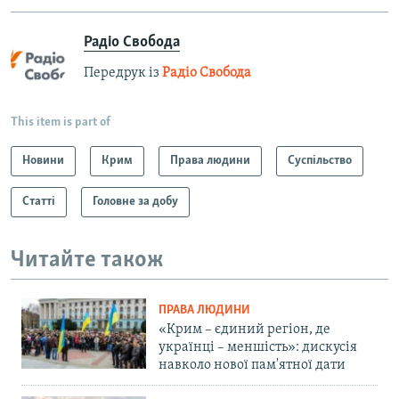
Радіо Свобода
Передрук із
Радіо Свобода
This item is part of
Новини
Крим
Права людини
Суспільство
Статті
Головне за добу
Читайте також
ПРАВА ЛЮДИНИ
«Крим – єдиний регіон, де
українці – меншість»: дискусія
навколо нової пам'ятної дати