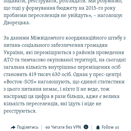
подавати, реєструвати, розглядати. Ми розуміємо,
що тоді у формування бюджету на 2015-го року
проблеми переселенців не увійдуть», – наголошує
Дворецька.
За даними Міжвідомчого координаційного штабу з
питань соціального забезпечення громадян
України, які переміщуються з районів проведення
АТО та тимчасово окупованої території, на сьогодні
загальна кількість внутрішньо переміщених осіб
становить 419 тисяч 630 осіб. Однак у прес-центрі
«Восток-SOS» наголошують, що єдиної статистики
з цього питання немає, і ніхто її не веде, тож
насправді ця цифра в рази більша, адже є велика
кількість переселенців, які їдуть і ніде не
реєструються.
Поділитись
Читати без VPN
Follow us