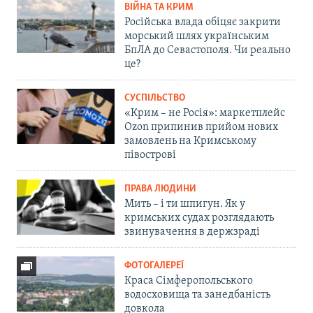
ВІЙНА ТА КРИМ
Російська влада обіцяє закрити
морський шлях українським
БпЛА до Севастополя. Чи реально
це?
СУСПІЛЬСТВО
«Крим – не Росія»: маркетплейс
Ozon припинив прийом нових
замовлень на Кримському
півострові
ПРАВА ЛЮДИНИ
Мить – і ти шпигун. Як у
кримських судах розглядають
звинувачення в держзраді
ФОТОГАЛЕРЕЇ
Краса Сімферопольського
водосховища та занедбаність
довкола