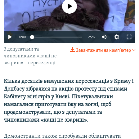
ВІДЕОУРОКИ «ELIFBE»
No media source currently available
Русский
СВІДЧЕННЯ ОКУПАЦІЇ
Qırımtatar
УКРАЇНСЬКА ПРОБЛЕМА КРИМУ
0:00
2:26
ДОЛУЧАЙСЯ!
ІНФОГРАФІКА
З депутатами та
Завантажити на комп'ютер
чиновниками «каші не
звариш» – переселенці
Усі сайти RFE/RL
Кілька десятків вимушених переселенців з Криму і
Донбасу зібралися на акцію протесту під стінами
Кабінету міністрів у Києві. Пікетувальники
намагалися приготувати їжу на вогні, щоб
продемонструвати, що з депутатами та
чиновниками «каші не звариш»
.
Демонстранти також спробували облаштувати