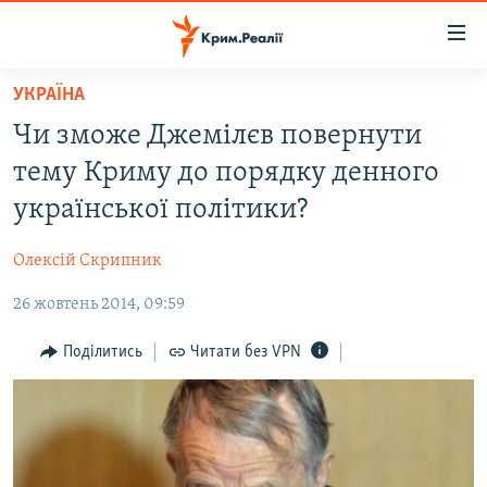
Доступність
посилання
Перейти
УКРАЇНА
до
НОВИНИ
Чи зможе Джемілєв повернути
основного
ВОДА.КРИМ
матеріалу
тему Криму до порядку денного
ВІДЕО ТА ФОТО
Перейти
української політики?
до
ПОЛІТИКА
основної
Олексій Скрипник
БЛОГИ
навігації
Перейти
26 жовтень 2014, 09:59
ПОГЛЯД
до
ІНТЕРВ'Ю
Поділитись
Читати без VPN
пошуку
ВСЕ ЗА ДЕНЬ
СПЕЦПРОЕКТИ
ЯК ОБІЙТИ БЛОКУВАННЯ
ДЕПОРТАЦІЯ