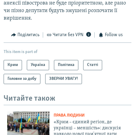
анексії півострова не буде пріоритетною, але рано
чи пізно депутати будуть змушені розпочати її
вирішення.
Поділитись
Читати без VPN
Follow us
This item is part of
Крим
Україна
Політика
Статті
Головне за добу
ЗВЕРНИ УВАГУ!
Читайте також
ПРАВА ЛЮДИНИ
«Крим – єдиний регіон, де
українці – меншість»: дискусія
навколо нової пам'ятної дати