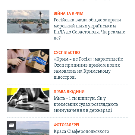
ВІЙНА ТА КРИМ
Російська влада обіцяє закрити
морський шлях українським
БпЛА до Севастополя. Чи реально
це?
СУСПІЛЬСТВО
«Крим – не Росія»: маркетплейс
Ozon припинив прийом нових
замовлень на Кримському
півострові
ПРАВА ЛЮДИНИ
Мить – і ти шпигун. Як у
кримських судах розглядають
звинувачення в держзраді
ФОТОГАЛЕРЕЇ
Краса Сімферопольського