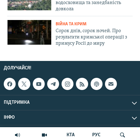
водосховища та занедбаність
довкола
ВІЙНА ТА КРИМ
Сорок днів, сорок ночей. Про
результати кримської операції з
примусу Росії до миру
ДОЛУЧАЙСЯ!
ПІДТРИМКА
ІНФО
© Крим.Реалії, 2026 | Усі права застережено.
КТА
РУС