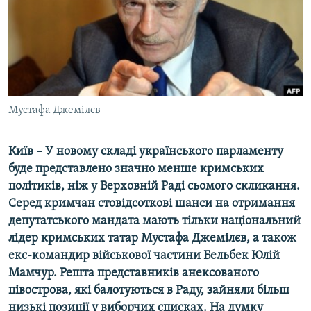
ВІДЕОУРОКИ «ELIFBE»
Русский
СВІДЧЕННЯ ОКУПАЦІЇ
Qırımtatar
УКРАЇНСЬКА ПРОБЛЕМА КРИМУ
ДОЛУЧАЙСЯ!
ІНФОГРАФІКА
Мустафа Джемілєв
Київ – У новому складі українського парламенту
Усі сайти RFE/RL
буде представлено значно менше кримських
політиків, ніж у Верховній Раді сьомого скликання.
Серед кримчан стовідсоткові шанси на отримання
депутатського мандата мають тільки національний
лідер кримських татар Мустафа Джемілєв, а також
екс-командир військової частини Бельбек Юлій
Мамчур. Решта представників анексованого
півострова, які балотуються в Раду, зайняли більш
низькі позиції у виборчих списках. На думку