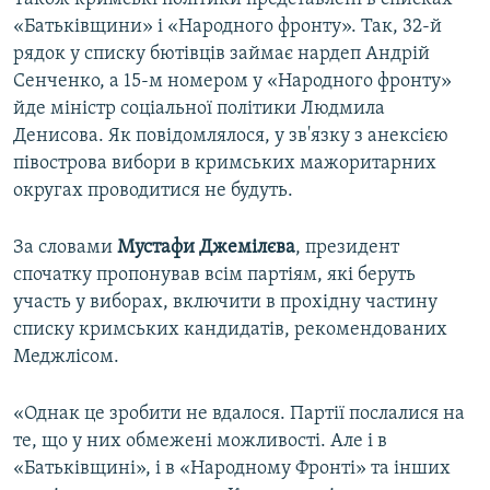
«Батьківщини» і «Народного фронту». Так, 32-й
рядок у списку бютівців займає нардеп Андрій
Сенченко, а 15-м номером у «Народного фронту»
йде міністр соціальної політики Людмила
Денисова. Як повідомлялося, у зв'язку з анексією
півострова вибори в кримських мажоритарних
округах проводитися не будуть.
За словами
Мустафи Джемілєва
, президент
спочатку пропонував всім партіям, які беруть
участь у виборах, включити в прохідну частину
списку кримських кандидатів, рекомендованих
Меджлісом.
«Однак це зробити не вдалося. Партії послалися на
те, що у них обмежені можливості. Але і в
«Батьківщині», і в «Народному Фронті» та інших