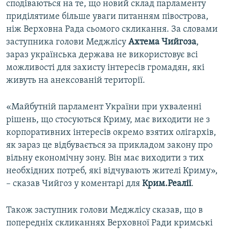
сподіваються на те, що новий склад парламенту
приділятиме більше уваги питанням півострова,
ніж Верховна Рада сьомого скликання. За словами
заступника голови Меджлісу
Ахтема Чийгоза
,
зараз українська держава не використовує всі
можливості для захисту інтересів громадян, які
живуть на анексованій території.
«Майбутній парламент України при ухваленні
рішень, що стосуються Криму, має виходити не з
корпоративних інтересів окремо взятих олігархів,
як зараз це відбувається за прикладом закону про
вільну економічну зону. Він має виходити з тих
необхідних потреб, які відчувають жителі Криму»,
– сказав Чийгоз у коментарі для
Крим.Реалії
.
Також заступник голови Меджлісу сказав, що в
попередніх скликаннях Верховної Ради кримські