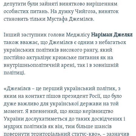
депутати були зайняті винятково вирішенням
особистих питань. На думку Чийгоза, виняток
становить тільки Мустафа Джемілєв.
Інший заступник голови Меджлісу
Наріман Джелял
також вважає, що Джемілєв є одним з небагатьох
українських політиків високого рангу, який
постійно актуалізує кримське питання як на
внутрішньополітичній арені, так і в зовнішній
політиці.
«Джемілєв – це перший український політик, з
яким на контакт пішов президент Росії, що було
дуже важливо для української держави на той
момент. Я впевнений, що якщо керівництво
України дослухатиметься до таких досвідчених і
мудрих політиків як він, тим більше шансів
повернути територіальний статус-кво», – зазначив