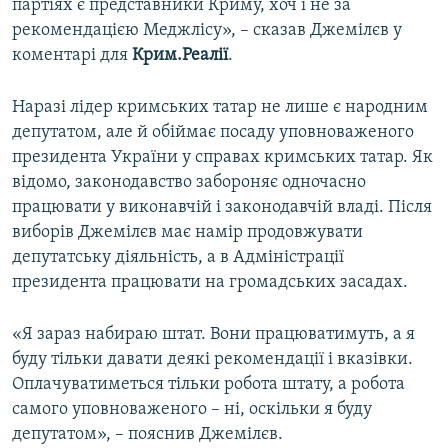
партіях є представники Криму, хоч і не за
рекомендацією Меджлісу», – сказав Джемілєв у
коментарі для
Крим.Реалії
.
Наразі лідер кримських татар не лише є народним
депутатом, але й обіймає посаду уповноваженого
президента України у справах кримських татар. Як
відомо, законодавство забороняє одночасно
працювати у виконавчій і законодавчій владі. Після
виборів Джемілєв має намір продовжувати
депутатську діяльність, а в Адміністрації
президента працювати на громадських засадах.
«Я зараз набираю штат. Вони працюватимуть, а я
буду тільки давати деякі рекомендації і вказівки.
Оплачуватиметься тільки робота штату, а робота
самого уповноваженого – ні, оскільки я буду
депутатом», – пояснив Джемілєв.