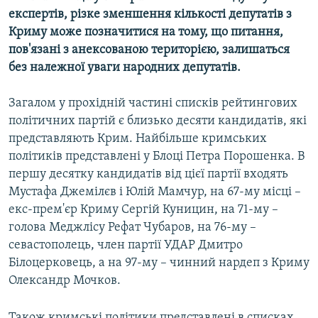
експертів, різке зменшення кількості депутатів з
Криму може позначитися на тому, що питання,
пов'язані з анексованою територією, залишаться
без належної уваги народних депутатів.
Загалом у прохідній частині списків рейтингових
політичних партій є близько десяти кандидатів, які
представляють Крим. Найбільше кримських
політиків представлені у Блоці Петра Порошенка. В
першу десятку кандидатів від цієї партії входять
Мустафа Джемілєв і Юлій Мамчур, на 67-му місці –
екс-прем'єр Криму Сергій Куницин, на 71-му –
голова Меджлісу Рефат Чубаров, на 76-му –
севастополець, член партії УДАР Дмитро
Білоцерковець, а на 97-му – чинний нардеп з Криму
Олександр Мочков.
Також кримські політики представлені в списках