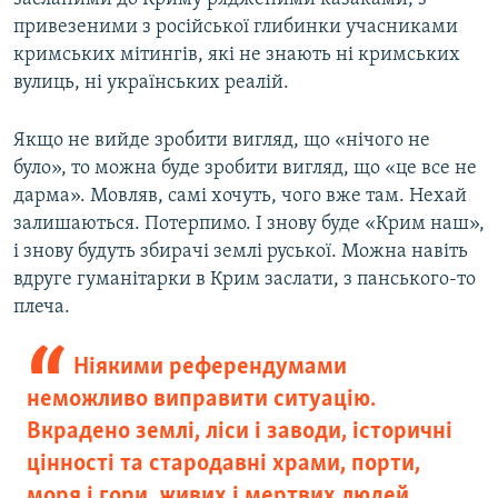
привезеними з російської глибинки учасниками
кримських мітингів, які не знають ні кримських
вулиць, ні українських реалій.
Якщо не вийде зробити вигляд, що «нічого не
було», то можна буде зробити вигляд, що «це все не
дарма». Мовляв, самі хочуть, чого вже там. Нехай
залишаються. Потерпимо. І знову буде «Крим наш»,
і знову будуть збирачі землі руської. Можна навіть
вдруге гуманітарки в Крим заслати, з панського-то
плеча.
Ніякими референдумами
неможливо виправити ситуацію.
Вкрадено землі, ліси і заводи, історичні
цінності та стародавні храми, порти,
моря і гори, живих і мертвих людей