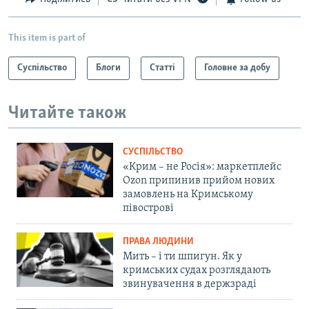
This item is part of
Суспільство
Блоги
Статті
Головне за добу
Читайте також
СУСПІЛЬСТВО
«Крим – не Росія»: маркетплейс
Ozon припинив прийом нових
замовлень на Кримському
півострові
ПРАВА ЛЮДИНИ
Мить – і ти шпигун. Як у
кримських судах розглядають
звинувачення в держзраді