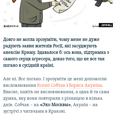
ВІДЕОУРОКИ «ELIFBE»
Русский
СВІДЧЕННЯ ОКУПАЦІЇ
Qırımtatar
УКРАЇНСЬКА ПРОБЛЕМА КРИМУ
ДОЛУЧАЙСЯ!
ІНФОГРАФІКА
Довго не могла зрозуміти, чому мене не дуже
радують заяви жителів Росії, які засуджують
анексію Криму. Здавалося б: ось вона, підтримка з
Усі сайти RFE/RL
самого серця агресора, доказ того, що не все так
погано в сусідній країні.
Але ні. Все погано. І зрозуміти це мені допомогли
висловлювання
Ксенії Собчак
і
Бориса Акуніна
.
Власне, навіть не висловлювання, а одна й та сама
думка, яку вони повторили з різницею в кілька
днів. Собчак – на
«Эхо Москвы»
, Акунін – на
зустрічі з читачами в Кракові.