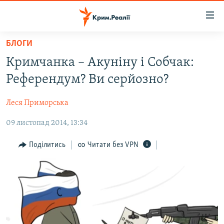
Доступність
посилання
Перейти
БЛОГИ
до
НОВИНИ
Кримчанка – Акуніну і Собчак:
основного
ВОДА.КРИМ
матеріалу
Референдум? Ви серйозно?
ВІДЕО ТА ФОТО
Перейти
до
Леся Приморська
ПОЛІТИКА
основної
09 листопад 2014, 13:34
БЛОГИ
навігації
Перейти
ПОГЛЯД
Поділитись
Читати без VPN
до
ІНТЕРВ'Ю
пошуку
ВСЕ ЗА ДЕНЬ
СПЕЦПРОЕКТИ
ЯК ОБІЙТИ БЛОКУВАННЯ
ДЕПОРТАЦІЯ