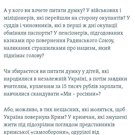
А у кого ви хочете питати думку? У військових і
міліціонерів, які перейшли на сторону окупантів? У
суддів і чиновників, які в перші ж дні окупації
обміняли паспорти? У пенсіонерів, підгодованих
казками про повернення Радянського Союзу,
наляканих страшилками про нацизм, який
піднімає голову?
Чи збираєтеся ви питати думку у дітей, які
народилися в незалежній Україні, а потім завдяки
вчителям, купленим за 15 тисяч рублів зарплати,
навчилися скандувати «Ми – росіяни»?
Або, можливо, в тих нещасних, які моляться, щоб
Україна повернула Крим? У кримчан, які змушені
жити під підозрілим поглядом представників
кримської «самооборони», одурілої від