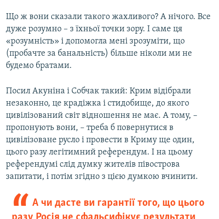
Що ж вони сказали такого жахливого? А нічого. Все
дуже розумно – з їхньої точки зору. І саме ця
«розумність» і допомогла мені зрозуміти, що
(пробачте за банальність) більше ніколи ми не
будемо братами.
Посил Акуніна і Собчак такий: Крим відібрали
незаконно, це крадіжка і стидобище, до якого
цивілізований світ відношення не має. А тому, –
пропонують вони, – треба б повернутися в
цивілізоване русло і провести в Криму ще один,
цього разу легітимний референдум. І на цьому
референдумі слід думку жителів півострова
запитати, і потім згідно з цією думкою вчинити.
А чи дасте ви гарантії того, що цього
разу Росія не сфальсифікує результати