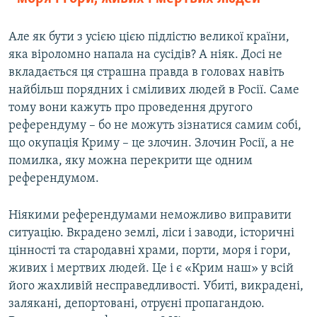
Але як бути з усією цією підлістю великої країни,
яка віроломно напала на сусідів? А ніяк. Досі не
вкладається ця страшна правда в головах навіть
найбільш порядних і сміливих людей в Росії. Саме
тому вони кажуть про проведення другого
референдуму – бо не можуть зізнатися самим собі,
що окупація Криму – це злочин. Злочин Росії, а не
помилка, яку можна перекрити ще одним
референдумом.
Ніякими референдумами неможливо виправити
ситуацію. Вкрадено землі, ліси і заводи, історичні
цінності та стародавні храми, порти, моря і гори,
живих і мертвих людей. Це і є «Крим наш» у всій
його жахливій несправедливості. Убиті, викрадені,
залякані, депортовані, отруєні пропагандою.