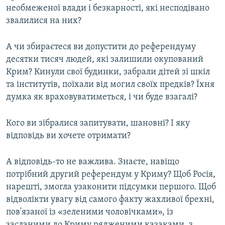
необмеженої влади і безкарності, які несподівано
звалилися на них?
А чи збираєтеся ви допустити до референдуму
десятки тисяч людей, які залишили окупований
Крим? Кинули свої будинки, забрали дітей зі шкіл
та інститутів, поїхали від могил своїх предків? Їхня
думка як враховуватиметься, і чи буде взагалі?
Кого ви зібралися запитувати, шановні? І яку
відповідь ви хочете отримати?
А відповідь-то не важлива. Знаєте, навіщо
потрібний другий референдум у Криму? Щоб Росія,
нарешті, змогла узаконити підсумки першого. Щоб
відволікти увагу від самого факту жахливої брехні,
пов'язаної із «зеленими чоловічками», із
засланими до Криму рядженими казаками, з