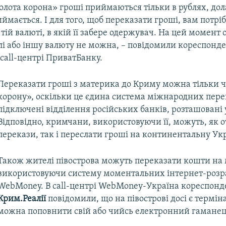
олота корона» гроші приймаються тільки в рублях, дол
ймається. І для того, щоб переказати гроші, вам потрі
 тій валюті, в якій її забере одержувач. На цей момент
лі або іншу валюту не можна, – повідомили кореспонд
 call-центрі ПриватБанку.
Переказати гроші з материка до Криму можна тільки ч
корону», оскільки це єдина система міжнародних перек
підключені відділення російських банків, розташовані 
Відповідно, кримчани, використовуючи її, можуть, як 
перекази, так і переслати гроші на континентальну Укр
Також жителі півострова можуть переказати кошти на
використовуючи систему моментальних інтернет-розр
WebMoney. В call-центрі WebMoney-Україна кореспонд
Крим.Реалії
повідомили, що на півострові досі є терміна
можна поповнити свій або чийсь електронний гаманец