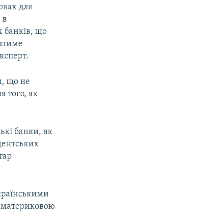
овах для
 в
 банків, що
ватиме
ксперт.
, що не
я того, як
ькі банки, як
ндентських
тар
українськими
ж материковою