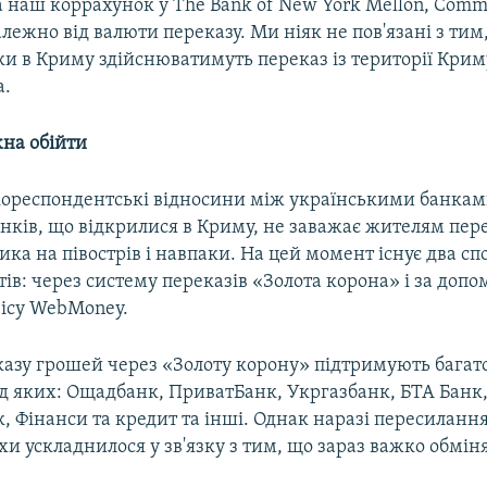
а наш коррахунок у The Bank of New York Mellon, Com
алежно від валюти переказу. Ми ніяк не пов'язані з ти
ки в Криму здійснюватимуть переказ із території Крим
а.
на обійти
кореспондентські відносини між українськими банкам
анків, що відкрилися в Криму, не заважає жителям пер
ика на півострів і навпаки. На цей момент існує два сп
ів: через систему переказів «Золота корона» і за доп
вісу WebMoney.
казу грошей через «Золоту корону» підтримують багато
ед яких: Ощадбанк, ПриватБанк, Укргазбанк, БТА Банк,
к, Фінанси та кредит та інші. Однак наразі пересиланн
и ускладнилося у зв'язку з тим, що зараз важко обмін