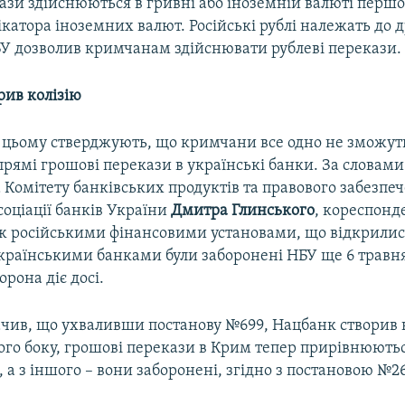
ази здійснюються в гривні або іноземній валюті першої
катора іноземних валют. Російські рублі належать до д
БУ дозволив кримчанам здійснювати рублеві перекази.
рив колізію
 цьому стверджують, що кримчани все одно не зможут
рямі грошові перекази в українські банки. За словами
 Комітету банківських продуктів та правового забезпе
оціації банків України
Дмитра Глинського
, кореспонд
ж російськими фінансовими установами, що відкрилис
 українськими банками були заборонені НБУ ще 6 трав
орона діє досі.
ачив, що ухваливши постанову №699, Нацбанк створи
ного боку, грошові перекази в Крим тепер прирівнюють
а з іншого – вони заборонені, згідно з постановою №2