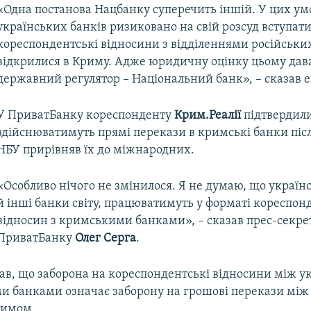
«Одна постанова Нацбанку суперечить іншій. У цих ум
українських банків ризиковано на свій розсуд вступати
кореспондентські відносини з відділеннями російських
відкрилися в Криму. Адже юридичну оцінку цьому да
державний регулятор – Національний банк», – сказав е
У ПриватБанку кореспонденту
Крим.Реалії
підтвердили
здійснюватимуть прямі перекази в кримські банки післ
НБУ прирівняв їх до міжнародних.
«Особливо нічого не змінилося. Я не думаю, що українс
й інші банки світу, працюватимуть у форматі кореспо
відносин з кримськими банками», – сказав прес-секре
ПриватБанку
Олег Серга
.
дав, що заборона на кореспондентські відносини між 
и банками означає заборону на грошові перекази мі
римом.