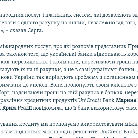
народних послуг і платіжних систем, які дозволяють з
рекази з одного рахунку на інший, незалежно від того, 
», – сказав Серга.
міжнародних послуг, про які розповів представник Пр
за рахунок того, що українські банки відкривають кор
нках-нерезидентах. І кримчани, пересилаючи гроші н
казують їх на ці рахунки, а не в самі українські банки.
танови України так вирішують проблему з погашенням к
римчани до анексії. Вони пропонують своїм клієнтам з
борг, надсилаючи гроші на свій рахунок в банках-нере
равління кредитних продуктів UniCredit Bank
Марина 
я
Крим.Реалії
повідомила, що її банк використовує саме
вування кредиту ми пропонуємо використовувати між
єнтам надаються міжнародні реквізити UniCredit Bank, 