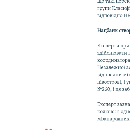
що такі перек
групи Класифі
відповідно Н
Нацбанк ство
Експерти при
здійснювати п
координатора
Незалежної ас
відносини мі
півострові, і
№260, і ця заб
Експерт зазн
колізію: з од
міжнародних, 