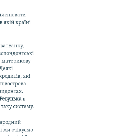
дійснювати
в якій країні
иватБанку,
еспондентські
а материкову
 Деякі
редитів, які
 півострова
зидентах.
Ревуцька
в
 таку систему.
народний
і ми очікуємо