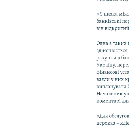
«Є низка між
банківські пе
він відкритий
Одна з таких 
здійснюється 
рахунки в ба
Україну, пере
фінансові ус
взяли у них к
виплачувати 
Начальник уп
коментарі дл
«Для обслуго
переказ – клі