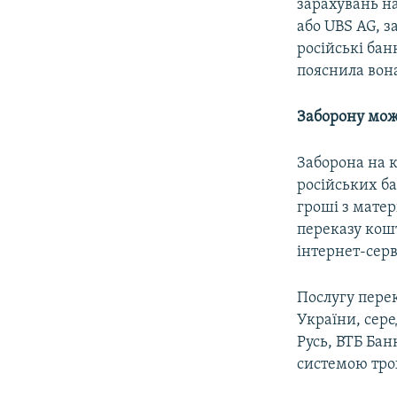
зарахувань н
або UBS AG, з
російські бан
пояснила вон
Заборону мож
Заборона на 
російських б
гроші з матер
переказу кошт
інтернет-сер
Послугу пере
України, сер
Русь, ВТБ Бан
системою трох