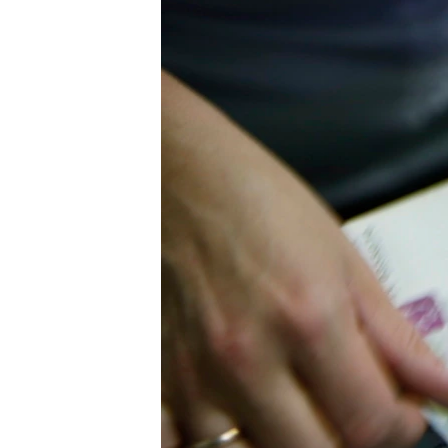
ВІДЕОУРОКИ «ELIFBE»
СВІДЧЕННЯ ОКУПАЦІЇ
УКРАЇНСЬКА ПРОБЛЕМА КРИМУ
ІНФОГРАФІКА