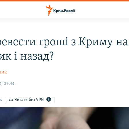
ревести гроші з Криму на
к і назад?
ник
4, 09:44
ь
Читати без VPN