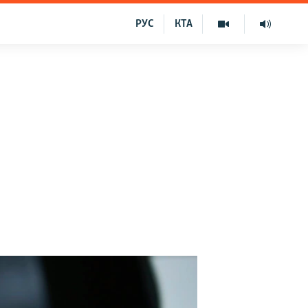
РУС
КТА