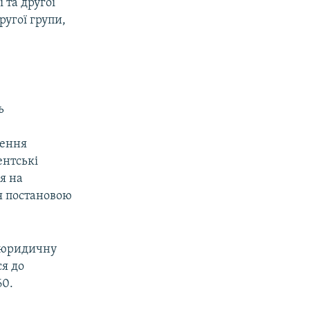
 та другої
ругої групи,
ь
чення
ентські
я на
ня постановою
в юридичну
ся до
60.