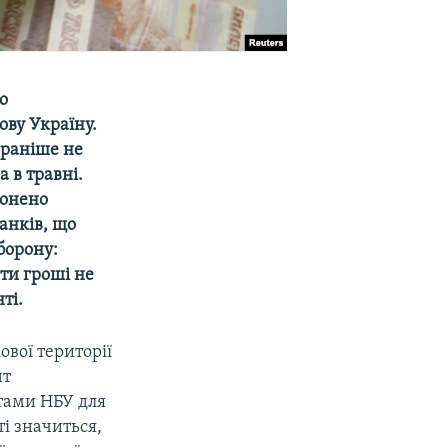
о
ву Україну.
 раніше не
 в травні.
ронено
анків, що
борону:
ти гроші не
ті.
вої території
нт
тами НБУ для
ті значиться,