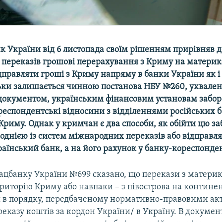
к України від 6 листопада своїм рішенням прирівняв д
переказів грошові перерахування з Криму на материко
дправляти гроші з Криму напряму в банки України як і
ьки залишається чинною постанова НБУ №260, ухвалена
 документом, українським фінансовим установам забо
респондентські відносини з відділеннями російських б
Криму. Однак у кримчан є два способи, як обійти цю за
однією із систем міжнародних переказів або відправля
аїнський банк, а на його рахунок у банку-кореспонден
ацбанку України №699 сказано, що перекази з материко
риторію Криму або навпаки – з півострова на контине
 в порядку, передбаченому нормативно-правовими ак
реказу коштів за кордон України/ в Україну. В докумен