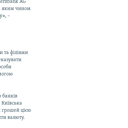
merzbank AG
м, яким чином
у», –
и та філіями
еказувати
особи
омогою
 банків
 Київська
я грошей цією
яти валюту.