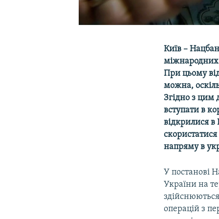
Київ – Нацбан
міжнародних 
При цьому ві
можна, оскіл
Згідно з цим
вступати в ко
відкрилися в 
скористатися 
напряму в укр
У постанові Н
України на те
здійснюються
операцій з пе