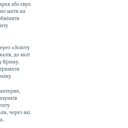
арах або євро.
бно мати на
 обміняти
енту
ерез «Золоту
азів, до якої
у Криму.
отримати
аїну.
 материк,
ахунків
енту
ли, через які
ь.