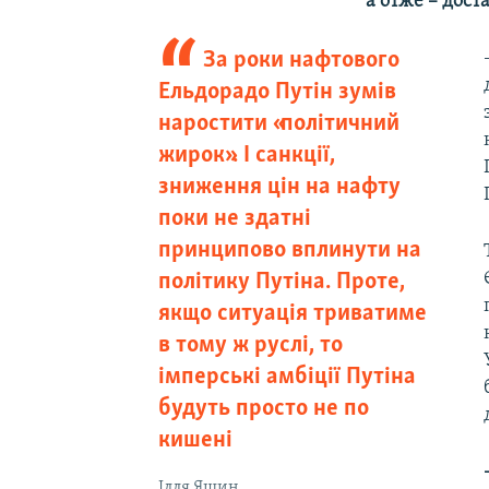
а отже – дос
За роки нафтового
Ельдорадо Путін зумів
наростити «політичний
жирок». І санкції,
зниження цін на нафту
поки не здатні
принципово вплинути на
політику Путіна. Проте,
якщо ситуація триватиме
в тому ж руслі, то
імперські амбіції Путіна
будуть просто не по
кишені
Ілля Яшин