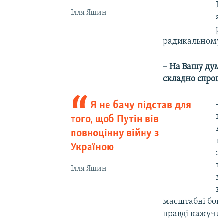
Ілля Яшин
радикальному
– На Вашу дум
складно спро
Я не бачу підстав для
того, щоб Путін вів
повноцінну війну з
Україною
Ілля Яшин
масштабні бой
правді кажучи