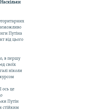
 Наскільки
авторитарних
е неможливо
инги Путіна
кт від цього
о, в першу
ед своїх
галі ніколи
 курсом
 ось це
що
льки Путін
им стійким