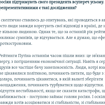
росіян підтримують свого президента всупереч усьому.
репрезентативними є такі дослідження?
 скептично ставлюсь до опитувань, які проводяться в 
то люди завжди корегують свої відповіді в країні, д
е вільною людиною. Однак те, що за останній рік рейт
икликає сумнівів, це відчувається. Але я думаю, що ефе
ороткостроковим.
Рейтинги Путіна останнім часом пішли вниз: це зв’язан
чергу, з погіршенням економічної ситуації. Навіть я сер
друзів все частіше бачу занепокоєність. Люди, котрі вза
не цікавилися політикою, починають питати, що буде з
долара, починають цікавитися, в якій валюті зберігати
заощадження, починають турбуватися щодо відпустки. І
відчуття нестабільності, якщо не сказати катастрофи, 
наближається – поступово займає голови росіян. І оскі
завжди хотів асоціюватися зі стабільністю, зі стабільн