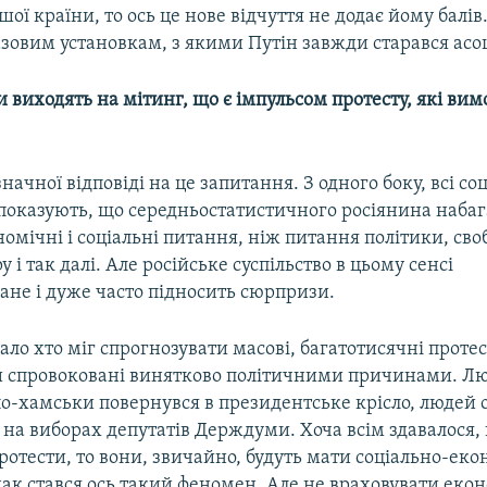
ої країни, то ось це нове відчуття не додає йому балів
азовим установкам, з якими Путін завжди старався асо
и виходять на мітинг, що є імпульсом протесту, які вим
начної відповіді на це запитання. З одного боку, всі соц
показують, що середньостатистичного росіянина набаг
омічні і соціальні питання, ніж питання політики, сво
 і так далі. Але російське суспільство в цьому сенсі
ане і дуже часто підносить сюрпризи.
ло хто міг спрогнозувати масові, багатотисячні протес
ули спровоковані винятково політичними причинами. Л
по-хамськи повернувся в президентське крісло, людей
 на виборах депутатів Держдуми. Хоча всім здавалося,
протести, то вони, звичайно, будуть мати соціально-ек
нак стався ось такий феномен. Але не враховувати еко