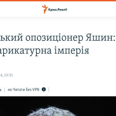
ський опозиціонер Яшин:
карикатурна імперія
4, 10:51
ь
Читати без VPN