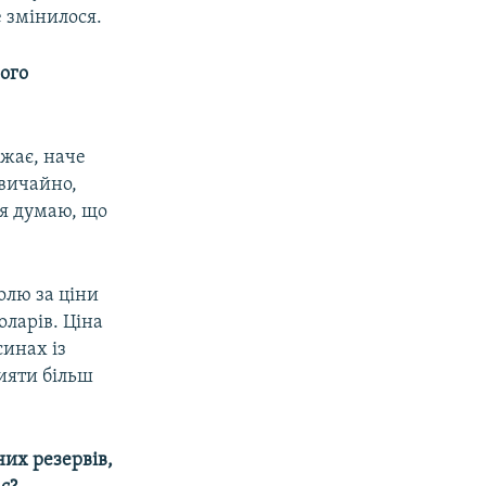
 змінилося.
ього
ажає, наче
звичайно,
 я думаю, що
олю за ціни
оларів. Ціна
синах із
ияти більш
них резервів,