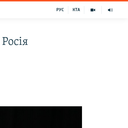
РУС
КТА
 Росія