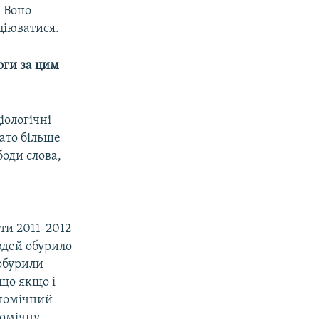
. Воно
ціюватися.
оги за цим
іологічні
ато більше
боди слова,
ти 2011-2012
юдей обурило
 обурили
 що якщо і
ономічний
номічну