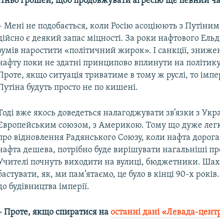
татньо грошей, щоб продовжувати агресію ще певний ча
– Мені не подобається, коли Росію асоціюють з Путіним
дійсно є деякий запас міцності. За роки нафтового Ель
зумів наростити «політичний жирок». І санкції, зниже
нафту поки не здатні принципово вплинути на політику
Проте, якщо ситуація триватиме в тому ж руслі, то імпе
Путіна будуть просто не по кишені.
Тоді вже якось доведеться налагоджувати зв’язки з Укра
Європейським союзом, з Америкою. Тому що дуже легк
про відновлення Радянського Союзу, коли нафта дорога
нафта дешева, потрібно буде вирішувати нагальніші п
Учителі почнуть виходити на вулиці, бюджетники. Шах
бастувати, як, ми пам’ятаємо, це було в кінці 90-х років
до будівництва імперії.
– Проте, якщо спиратися на
останні дані «Левада-цент