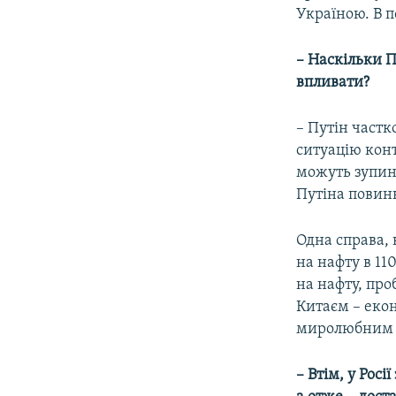
Україною. В п
– Наскільки П
впливати?
– Путін частк
ситуацію конт
можуть зупини
Путіна повин
Одна справа, 
на нафту в 11
на нафту, про
Китаєм – еко
миролюбним н
– Втім, у Рос