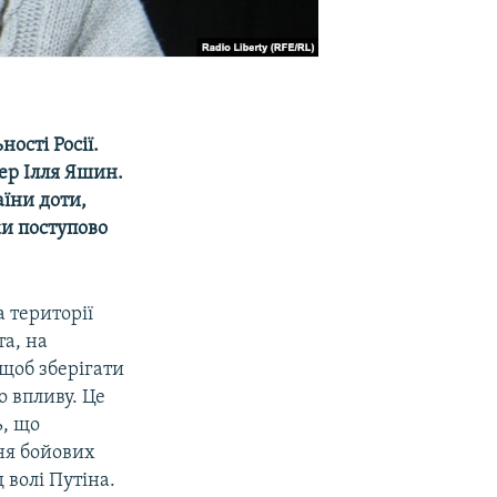
ості Росії.
ер Ілля Яшин.
їни доти,
ки поступово
а території
та, на
 щоб зберігати
о впливу. Це
ь, що
ння бойових
 волі Путіна.