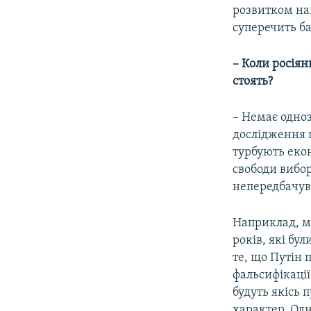
розвитком наш
суперечить б
– Коли росіян
стоять?
– Немає одноз
дослідження 
турбують екон
свободи вибору
непередбачув
Наприклад, ма
років, які б
те, що Путін 
фальсифікації
будуть якісь 
характер. Од