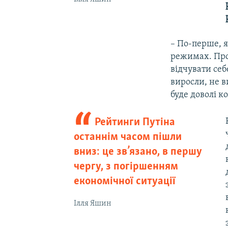
– По-перше, я
режимах. Прос
відчувати себ
виросли, не в
буде доволі к
Рейтинги Путіна
останнім часом пішли
вниз: це зв’язано, в першу
чергу, з погіршенням
економічної ситуації
Ілля Яшин