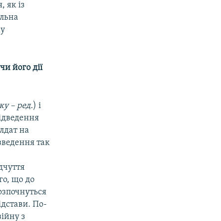
, як із
альна
му
чи його дії
ку – ред.
) і
відведення
лдат на
 введення так
ідчуття
го, що до
озпочнуться
ідстави. По-
війну з