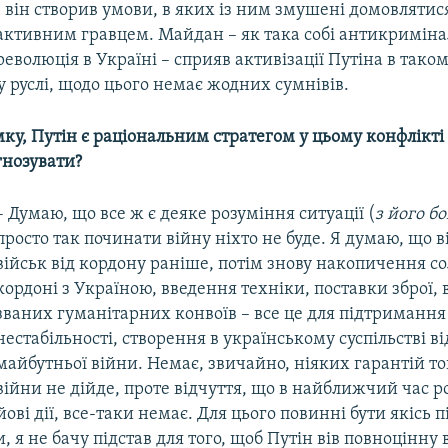
І він створив умови, в яких із ним змушені домовлятися
активним гравцем. Майдан – як така собі антикримін
революція в Україні – сприяв активізації Путіна в тако
 руслі, щодо цього немає жодних сумнівів.
ку, Путін є раціональним стратегом у цьому конфлікті 
гнозувати?
– Думаю, що все ж є деяке розуміння ситуації (
з його бо
просто так починати війну ніхто не буде. Я думаю, що 
військ від кордону раніше, потім знову накопичення со
кордоні з Україною, введення техніки, поставки зброї,
званих гуманітарних конвоїв – все це для підтримання
нестабільності, створення в українському суспільстві в
майбутньої війни. Немає, звичайно, ніяких гарантій то
війни не дійде, проте відчуття, що в найближчий час р
ові дії, все-таки немає. Для цього повинні бути якісь п
, я не бачу підстав для того, щоб Путін вів повноцінну 