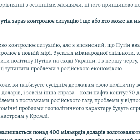
орівнянні з останніми місяцями, нічого принципово не
утін зараз контролює ситуацію і що або хто може на н
ово контролює ситуацію, але я впевнений, що Путін вв
ролює в повній мірі. Зусилля міжнародної спільноти, 
ти політику Путіна на сході України. І в першу чергу,
ні зупинити проблеми з російською економікою.
коли ви нав’язуєте сусіднім державам свою політичну в
0 доларів, і зовсім інша справа – коли нафта коштує 70 д
блеми з поставками російського газу, проблеми у відно
номічні проблеми геополітичного характеру будуть спр
астроям у Кремлі.
ії залишається понад 400 мільярдів доларів золотовалют