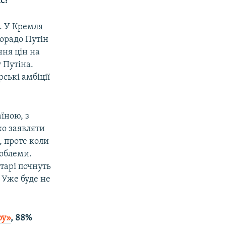
с?
. У Кремля
дорадо Путін
ння цін на
 Путіна.
рські амбіції
їною, з
о заявляти
, проте коли
роблеми.
тарі почнуть
. Уже буде не
ру»
, 88%