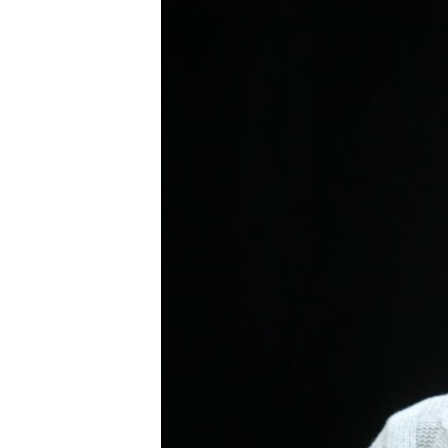
ВІДЕОУРОКИ «ELIFBE»
СВІДЧЕННЯ ОКУПАЦІЇ
УКРАЇНСЬКА ПРОБЛЕМА КРИМУ
ІНФОГРАФІКА