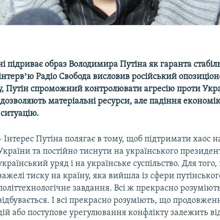
ні підриває образ Володимира Путіна як гаранта стабільн
інтервʼю Радіо Свобода висловив російський опозиціон
у, Путін спроможний контролювати агресію проти Укра
дозволяють матеріальні ресурси, але падіння економі
ситуацію.
– Інтерес Путіна полягає в тому, щоб підтримати хаос н
України та постійно тиснути на українського президен
український уряд і на українське суспільство. Для того,
важелі тиску на країну, яка вийшла із сфери путінськог
політтехнологічне завдання. Всі ж прекрасно розуміют
відбувається. І всі прекрасно розуміють, що продовже
дій або поступове урегулювання конфлікту залежить від