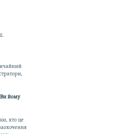
ї.
звичайний
стратори,
 Ви йому
аю, хто це
 заохочення