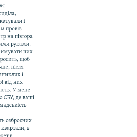
ля
сиділа,
катували і
ам провів
тр на півтора
аними руками.
тримувати цих
просить, щоб
ьше, після
 зниклих і
рі від них
ують. У мене
о СБУ, де ваші
омадськість
ать озброєних
 квартали, в
жет в