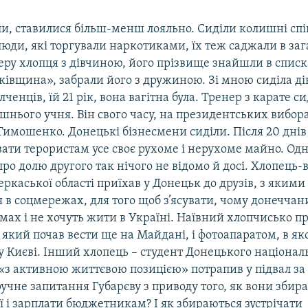
ли, ставилися більш-менш лояльно. Сиділи колишні сп
, люди, які торгували наркотиками, їх теж саджали в за
ру хлопця з дівчиною, його прізвище знайшли в списк
ківщина», забрали його з дружиною. Зі мною сиділа д
ченців, їй 21 рік, вона вагітна була. Тренер з карате си
нього учня. Він свого часу, на президентських вибор
имошенко. Донецькі бізнесмени сиділи. Після 20 днів 
вати терористам усе своє рухоме і нерухоме майно. Од
про долю другого так нічого не відомо й досі. Хлопець-
еркаської області приїхав у Донецьк до друзів, з якими
 в соцмережах, для того щоб з’ясувати, чому донеччан
ах і не хочуть жити в Україні. Наївний хлопчисько при
який почав вести ще на Майдані, і фотоапаратом, в як
у Києві. Інший хлопець – студент Донецького націонал
«з активною життєвою позицією» потрапив у підвал за 
учне запитання Губарєву з приводу того, як вони збир
ї і зарплати бюджетникам? І як збираються зустрічати