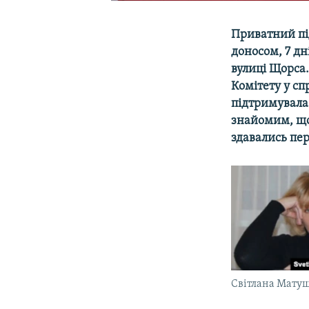
Приватний пі
доносом, 7 дн
вулиці Щорса.
Комітету у сп
підтримувала
знайомим, що 
здавались пе
Світлана Мату