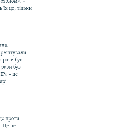
обзоном». –
 їх це, тільки
ене.
аарештували
а рази був
 рази був
НР» – це
ері
що проти
. Це не