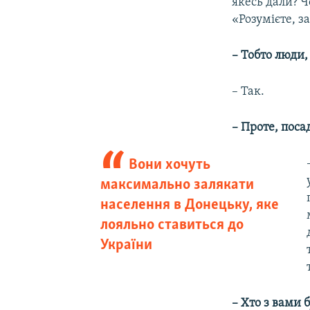
якесь дали? Ч
«Розумієте, з
– Тобто люди,
– Так.
– Проте, поса
Вони хочуть
максимально залякати
населення в Донецьку, яке
лояльно ставиться до
України
– Хто з вами б