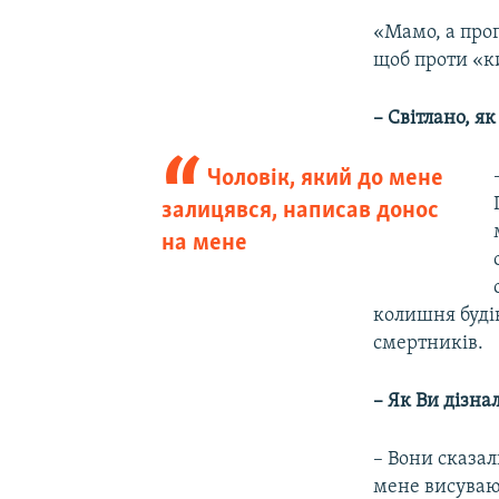
«Мамо, а прог
щоб проти «ки
– Світлано, я
Чоловік, який до мене
залицявся, написав донос
на мене
колишня будів
смертників.
– Як Ви дізна
– Вони сказал
мене висувают