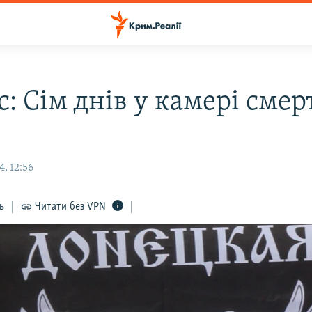
: Сім днів у камері смер
, 12:56
ь
Читати без VPN