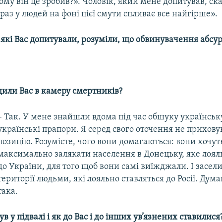
ому він це зробив?». Чоловік, який мене допитував, ска
араз у людей на фоні цієї смути спливає все найгірше».
 які Вас допитували, розуміли, що обвинувачення абсу
дили Вас в камеру смертників?
– Так. У мене знайшли вдома під час обшуку українськ
українські прапори. Я серед свого оточення не приховув
позицію. Розумієте, чого вони домагаються: вони хочут
максимально залякати населення в Донецьку, яке лоял
до України, для того щоб вони самі виїжджали. І засели
території людьми, які лояльно ставляться до Росії. Дум
така.
ув у підвалі і як до
Вас і до інших ув’язнених ставилися