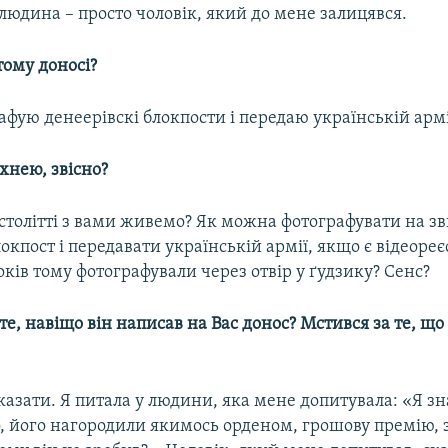
людина – просто чоловік, який до мене залицявся.
 тому доносі?
афую денеерівскі блокпости і передаю українській армі
ехнею, звісно?
 столітті з вами живемо? Як можна фотографувати на 
окпост і передавати українській армії, якщо є відеореє
ків тому фотографували через отвір у ґудзику? Сенс?
те,
навіщо він написав на Вас донос? Мстився за те, що
казати. Я питала у людини, яка мене допитувала: «Я зн
о, його нагородили якимось орденом, грошову премію,