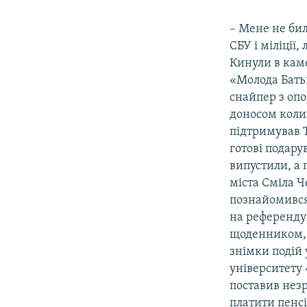
– Мене не би
СБУ і міліції
Кинули в каме
«Молода Бать
снайпер з опол
доносом колиш
підтримував Т
готові подару
випустили, а 
міста Сміла Ч
познайомився
на референдум
щоденником, 
знімки подій 
університету 
поставив незр
платити пенсі