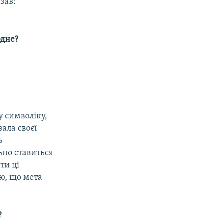
зав:
рдне?
у символіку,
ала своєї
ь
ьно ставиться
ти ці
аю, що мета
?