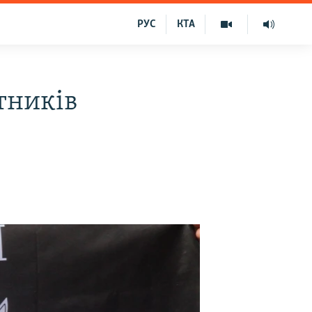
РУС
КТА
тників