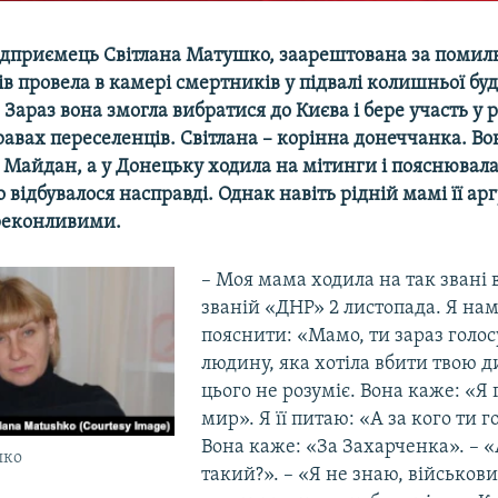
дприємець Світлана Матушко, заарештована за поми
ів провела в камері смертників у підвалі колишньої буд
 Зараз вона змогла вибратися до Києва і бере участь у р
равах переселенців. Світлана – корінна донеччанка. Во
 Майдан, а у Донецьку ходила на мітинги і пояснювал
відбувалося насправді. Однак навіть рідній мамі її ар
реконливими.
–
Моя мама ходила на так звані 
званій «ДНР» 2 листопада. Я нам
пояснити: «Мамо, ти зараз голос
людину, яка хотіла вбити твою д
цього не розуміє. Вона каже: «Я 
мир». Я її питаю: «А за кого ти г
Вона каже: «За Захарченка». – «
шко
такий?». – «Я не знаю, військови