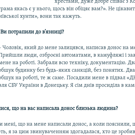
хрестами, дуже добре співає з К
рама якась є у нього, щось він обіцяє вам?». Не цікавить
ївської хунти», вони так кажуть.
к Ви потрапили до в’язниці?
– Чоловік, який до мене залицявся, написав донос на м
Прийшли люди, озброєні автоматами, в камуфляжі і з
мене на роботі. Забрали всю техніку, документацію. Дв
обшук будинку без будь-яких санкцій, без понятих. Два
обшук на роботі, те ж саме. Посадили мене в підвал «Д
ля СБУ України в Донецьку. Я сім днів просиділа в кам
лися, що на вас написала донос близька людина?
и мені, що на мене написали донос, а коли пояснили, 
ь, я за цим звинуваченням здогадалася, хто це зробив