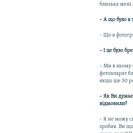
близька мені 
– А що було в
– Що я фотогр
– І це було бр
– Ми в якому
фотоапарат бл
якщо ще 30 ро
– Як Ви думає
відмовили?
– Я не можу с
зробив. Ви щ