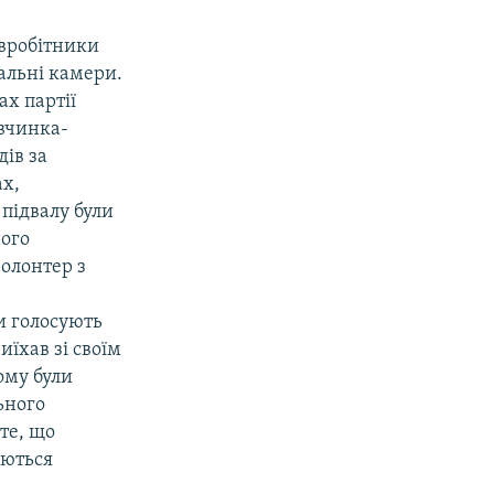
івробітники
гальні камери.
ах партії
івчинка-
дів за
ах,
підвалу були
ного
волонтер з
и голосують
їхав зі своїм
ому були
ьного
те, що
аються