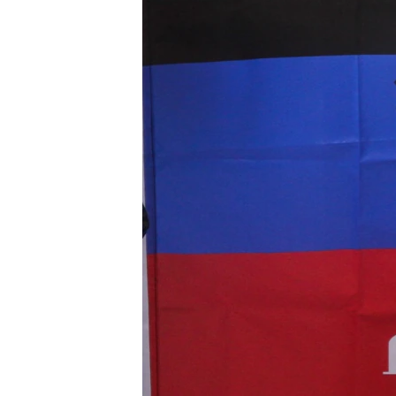
ВІДЕОУРОКИ «ELIFBE»
СВІДЧЕННЯ ОКУПАЦІЇ
УКРАЇНСЬКА ПРОБЛЕМА КРИМУ
ІНФОГРАФІКА