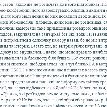
сезон, якщо ще не розпочата до нього підготовка? Піс
ес-конференції його заарештували. Хлопці, з якими я 
 після мого звільнення до них посадили двох жінок. Їх 
вони збожеволіли. Хлопець, який мені це розповідав, с
иночній камері (це таке приміщення розміром один ме
 підлозі закривавлена ганчірка) без їжі, води і зі зв’яз
тів попроситися в одиночну камеру назад, бо не міг ви
іння та істерик. Багато хто, не витримуючи катувань, 
ідразу і не знущалися. Знаєте, що мене вразило найбіл
 звільнили? На блокпосту біля будівлі СБУ стоять родичі
и зі списком, щоб дізнатися, чи є тут близькі. А в мет
шини ОБСЄ. І в цей же самий час в підвалах когось кат
едставників місії: якщо ви вхожі в будинок колишньог
о це за представники такі, які не інформують світову гр
одії, які зараз відбуваються в Донбасі? Не бачать танки,
 «Гради», які роз’їжджають по місту колонами, не бач
маркетах? Не бачать, хто і з якої зброї обстрілює мирні
го гинуть люди і руйнується інфраструктура міста? А сю