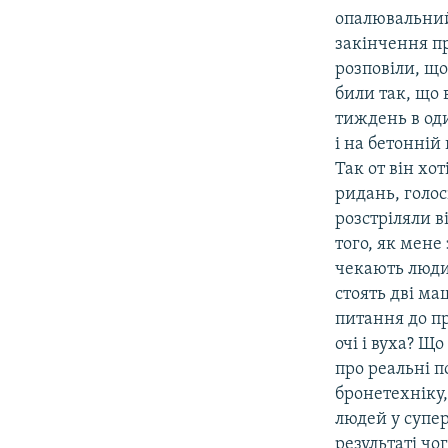
опалювальний 
закінчення пр
розповіли, що
били так, що 
тиждень в од
і на бетонній
Так от він хо
ридань, голос
розстріляли в
того, як мене
чекають людин
стоять дві ма
питання до пр
очі і вуха? Щ
про реальні п
бронетехніку,
людей у супер
результаті чо