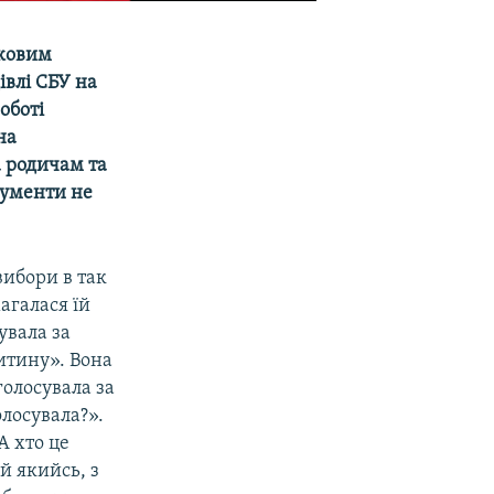
лковим
івлі СБУ на
оботі
на
а родичам та
гументи не
вибори в так
агалася їй
увала за
итину». Вона
голосувала за
олосувала?».
А хто це
й якийсь, з