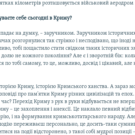
ятках кілометрів розташовується військовий аеродром
уваєте себе сьогодні в Криму?
спадає на думку, – заручником. Заручником історичних
очах розгорнулися так стрімко і несподівано, що іноді 
во, тобі пощастило стати свідком таких історичних зм
долю не кожного покоління? Але є і зворотній бік: кол
ся по тобі самому, то це, можливо, досвід і цікавий, але
торією Криму, історією Кримського ханства. А зараз мо
озповіді про пам'ятки Криму різних цивілізацій та епох
час? Перехід Криму з рук в руки відбувається не вперш
риму – це захоплення і анексії. Це наклало певний відби
рію, і на формування кримськотатарського народу. Ал
подію переживаєш персонально, це досить-таки сумний
ися на події відсторонено, з такої собі мудрої позиції 