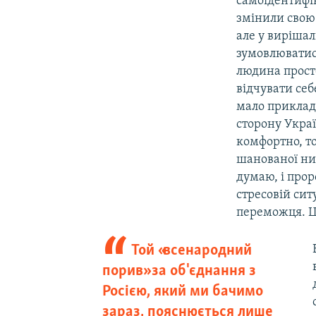
самоідентифік
змінили свою 
але у виріша
зумовлюватис
людина просто
відчувати себ
мало прикладі
сторону Украї
комфортно, то
шанованої ним
думаю, і прор
стресовій сит
переможця. Ц
Той «всенародний
порив» за об'єднання з
Росією, який ми бачимо
зараз, пояснюється лише