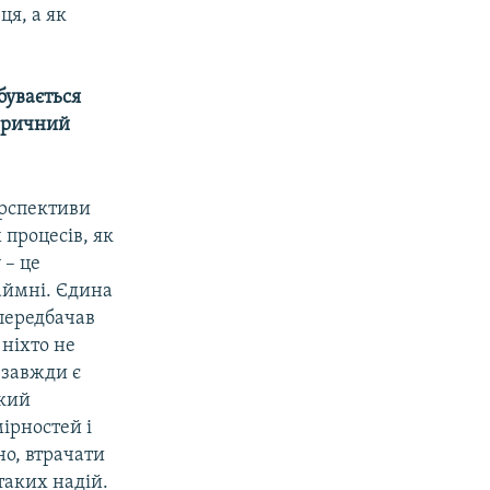
ця, а як
бувається
торичний
ерспективи
 процесів, як
 – це
наймні. Єдина
 передбачав
 ніхто не
ї завжди є
який
ірностей і
но, втрачати
таких надій.