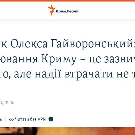
ик Олекса Гайворонський
ювання Криму – це зазви
о, але надії втрачати не
, 12:35
ь
Читати без VPN