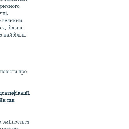
торичного
уші.
е великий.
ся, більше
 з найбільш
зповісти про
дентифікації.
Як так
як змінюється