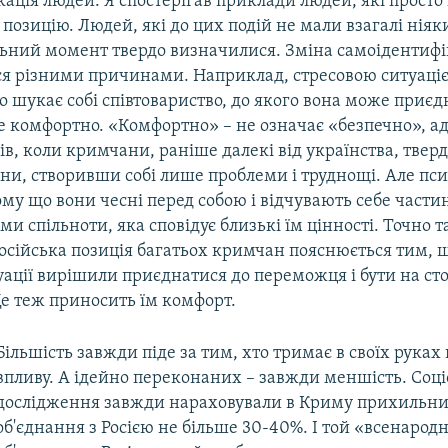
ація людей. Я спостерігав приклади людей, які просто
позицію. Людей, які до цих подій не мали взагалі ніяк
льний момент твердо визначилися. Зміна самоідентиф
я різними причинами. Наприклад, стресовою ситуацією
 шукає собі співтовариство, до якого вона може приєд
е комфортно. «Комфортно» – не означає «безпечно», ад
в, коли кримчани, раніше далекі від українства, твер
ни, створивши собі лише проблеми і труднощі. Але пси
му що вони чесні перед собою і відчувають себе части
и спільноти, яка сповідує близькі їм цінності. Точно та
осійська позиція багатьох кримчан пояснюється тим, 
уації вирішили приєднатися до переможця і бути на ст
е теж приносить їм комфорт.
Більшість завжди піде за тим, хто тримає в своїх руках
впливу. А ідейно переконаних – завжди меншість. Соці
дослідження завжди нараховували в Криму прихильни
об'єднання з Росією не більше 30-40%. І той «всенарод