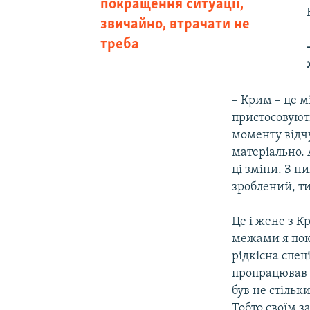
покращення ситуації,
звичайно, втрачати не
треба
– Крим – це м
пристосовуют
моменту відчу
матеріально. 
ці зміни. З н
зроблений, т
Це і жене з К
межами я пок
рідкісна спец
пропрацював 
був не стільк
Тобто своїм 