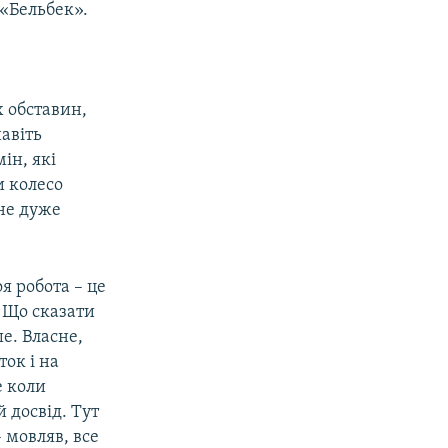
 «Бельбек».
 обставин,
навіть
ін, які
и колесо
 не дуже
я робота – це
. Що сказати
е. Власне,
ток і на
е коли
 досвід. Тут
– мовляв, все