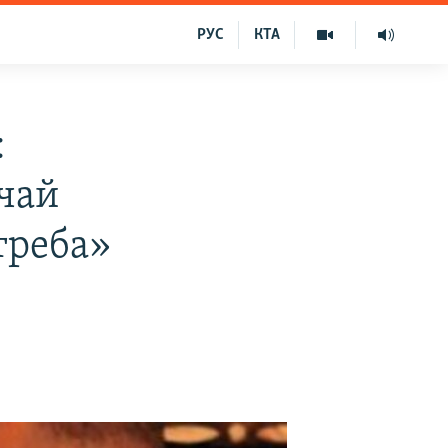
РУС
КТА
:
чай
 треба»