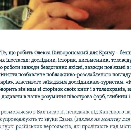
 Те, що робить Олекса Гайворонський для Криму – безц
их іпостасях: дослідник, історик, письменник, телевед
о роботи завжди бездоганно якісні, завжди пов'язані з
йняття позбавлене поблажливо-розслабленого погляду
ярів», властивого заїжджим дослідникам-туристам. «
говорить він нам зі сторінок своїх книг і з телеекранів,
 додаючи в наше розуміння півострова фарб, глибини і 
розмовляємо в Бахчисараї, неподалік від Ханського п
 супроводжують то звуки Езана (
заклик на молитву для
то гуркі російських вертольотів, які пролітають над міст