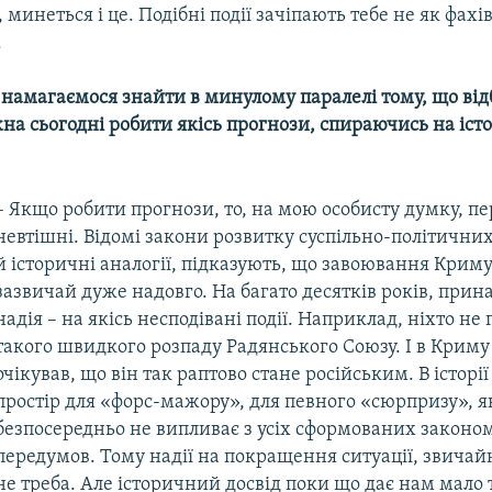
 минеться і це. Подібні події зачіпають тебе не як фахів
.
 намагаємося знайти в минулому паралелі тому, що від
на сьогодні робити якісь прогнози, спираючись на іс
– Якщо робити прогнози, то, на мою особисту думку, п
невтішні. Відомі закони розвитку суспільно-політичних
й історичні аналогії, підказують, що завоювання Криму
зазвичай дуже надовго. На багато десятків років, при
надія – на якісь несподівані події. Наприклад, ніхто не
такого швидкого розпаду Радянського Союзу. І в Криму
очікував, що він так раптово стане російським. В історі
простір для «форс-мажору», для певного «сюрпризу», 
безпосередньо не випливає з усіх сформованих законом
передумов. Тому надії на покращення ситуації, звичай
не треба. Але історичний досвід поки що дає нам мало 