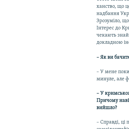
ханство, що це
надбання Укра
Зрозуміло, щ
Інтерес до Кр
чекають знай
докладною інф
– Як ви бачит
– У мене поки
минуле, але ф
– У кримськом
Причому навіт
вийшло?
– Справді, ці