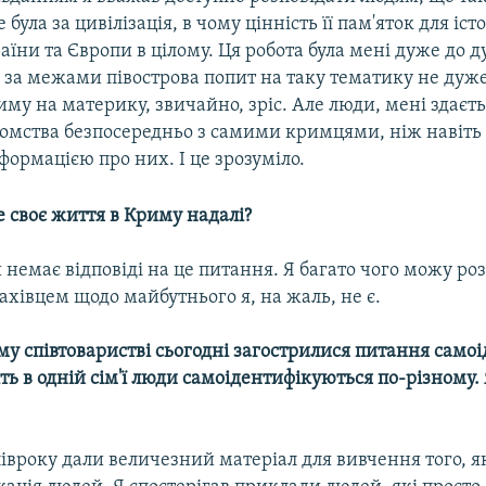
 була за цивілізація, в чому цінність її пам'яток для іс
їни та Європи в цілому. Ця робота була мені дуже до д
о за межами півострова попит на таку тематику не дуж
иму на материку, звичайно, зріс. Але люди, мені здаєть
омства безпосередньо з самими кримцями, ніж навіть
ормацією про них. І це зрозуміло.
е своє життя в Криму надалі?
 немає відповіді на це питання. Я багато чого можу ро
ахівцем щодо майбутнього я, на жаль, не є.
у співтоваристві сьогодні загострилися питання самоі
ь в одній сім'ї люди самоідентифікуються по-різному. 
 півроку дали величезний матеріал для вивчення того, 