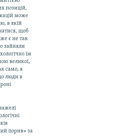
 миттєво
их позицій,
ікацій може
, в якій
натися, щоб
же є не так
до зайняли
хологічно їм
ною великої,
к само, я
що люди в
ороні
 важелі
ологічні
ків
ний порив» за