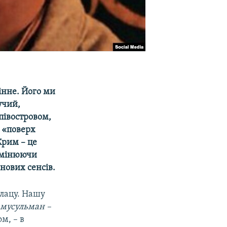
інне. Його ми
учий,
 півостровом,
 «поверх
Крим – це
 змінюючи
нових сенсів.
алацу. Нашу
 мусульман –
ом, – в