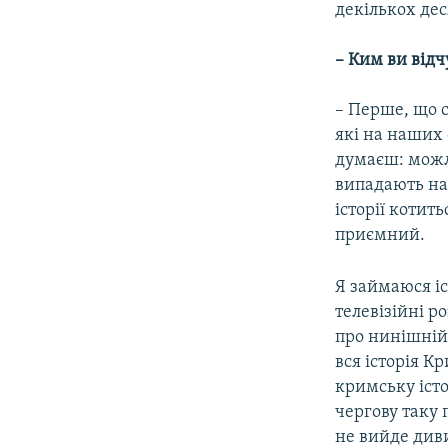
декількох дес
– Ким ви відч
– Перше, що 
які на наших 
думаєш: можли
випадають на 
історії котить
приємний.
Я займаюся іс
телевізійні р
про нинішній 
вся історія К
кримську істо
чергову таку 
не вийде дивит