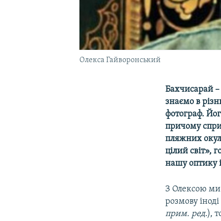
Олекса Гайворонський
Бахчисарай –
знаємо в різн
фотограф. Йог
причому спри
пляжних окул
цілий світ», 
нашу оптику і
З Олексою ми 
розмову іноді
прим. ред
.), 