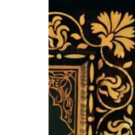
ВІДЕОУРОКИ «ELIFBE»
СВІДЧЕННЯ ОКУПАЦІЇ
УКРАЇНСЬКА ПРОБЛЕМА КРИМУ
ІНФОГРАФІКА