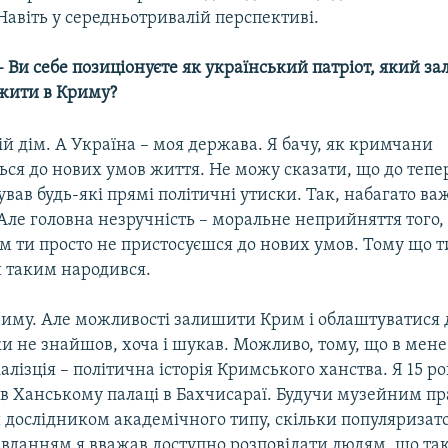
Навіть у середньотривалій перспективі.
– Ви себе позиціонуєте як український патріот, який з
жити в Криму?
ій дім. А Україна – моя держава. Я бачу, як кримчани
ься до нових умов життя. Не можу сказати, що до теп
вав будь-які прямі політичні утиски. Так, набагато ва
Але головна незручність – моральне неприйняття того
им ти просто не пристосуєшся до нових умов. Тому що т
и таким народився.
риму. Але можливості залишити Крим і облаштуватися д
и не знайшов, хоча і шукав. Можливо, тому, що в мене
іалізція – політична історія Кримського ханства. Я 15 ро
в Ханському палаці в Бахчисараї. Будучи музейним пр
и дослідником академічного типу, скільки популяризато
завданням я вважав доступно розповідати людям, що та