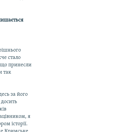
алишається
ерішнього
жче стало
, що принесли
и так
есь за його
 досить
ків
ацівником, я
ром історії.
ке Кримське