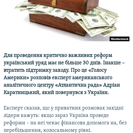
ВІДЕОУРОКИ «ELIFBE»
Русский
СВІДЧЕННЯ ОКУПАЦІЇ
Qırımtatar
УКРАЇНСЬКА ПРОБЛЕМА КРИМУ
ДОЛУЧАЙСЯ!
ІНФОГРАФІКА
Для проведення критично важливих реформ
український уряд має не більше 30 днів. Інакше –
Усі сайти RFE/RL
втратить підтримку заходу. Про це «Голосу
Америки» розповів експерт американського
аналітичного центру «Атлантична рада» Адріан
Каратницький, який повернувся з України.
Експерт сказав, що у приватних розмовах західні
лідери кажуть: якщо зараз Україна проведе
реформи – на неї чекає фінансова допомога на, без
перебільшення, колосальному рівні.