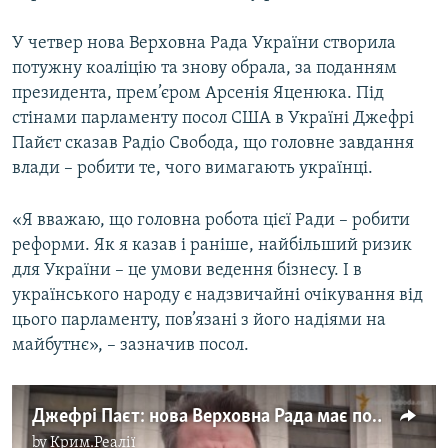
У четвер нова Верховна Рада України створила
потужну коаліцію та знову обрала, за поданням
президента, прем’єром Арсенія Яценюка. Під
стінами парламенту посол США в Україні Джефрі
Пайєт сказав Радіо Свобода, що головне завдання
влади – робити те, чого вимагають українці.
«Я вважаю, що головна робота цієї Ради – робити
реформи. Як я казав і раніше, найбільший ризик
для України – це умови ведення бізнесу. І в
українського народу є надзвичайні очікування від
цього парламенту, пов’язані з його надіями на
майбутнє», – зазначив посол.
Джефрі Паєт: нова Верховна Рада має подбати про реформи та майбутнє України
by
Крим.Реалії