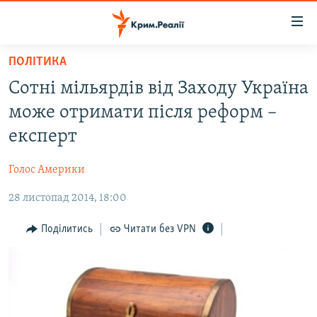
Доступність
посилання
Перейти
ПОЛІТИКА
до
НОВИНИ
Сотні мільярдів від Заходу Україна
основного
ВОДА.КРИМ
матеріалу
може отримати після реформ –
ВІДЕО ТА ФОТО
Перейти
експерт
до
ПОЛІТИКА
основної
Голос Америки
БЛОГИ
навігації
Перейти
28 листопад 2014, 18:00
ПОГЛЯД
до
ІНТЕРВ'Ю
Поділитись
Читати без VPN
пошуку
ВСЕ ЗА ДЕНЬ
СПЕЦПРОЕКТИ
ЯК ОБІЙТИ БЛОКУВАННЯ
ДЕПОРТАЦІЯ