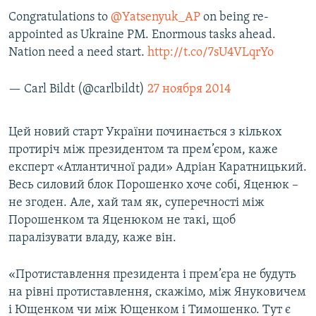
Congratulations to
@Yatsenyuk_AP
on being re-
appointed as Ukraine PM. Enormous tasks ahead.
Nation need a need start.
http://t.co/7sU4VLqrYo
— Carl Bildt (@carlbildt)
27 ноября 2014
Цей новий старт України починається з кількох
протиріч між президентом та прем’єром, каже
експерт «Атлантичної ради» Адріан Каратницький.
Весь силовий блок Порошенко хоче собі, Яценюк –
не згоден. Але, хай там як, суперечності між
Порошенком та Яценюком не такі, щоб
паралізувати владу, каже він.
«Протиставлення президента і прем’єра не будуть
на рівні протиставлення, скажімо, між Януковичем
і Ющенком чи між Ющенком і Тимошенко. Тут є