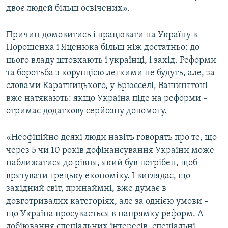
двоє людей більш освічених».
Причин домовитись і працювати на Україну в
Порошенка і Яценюка більш ніж достатньо: до
цього владу штовхають і українці, і захід. Реформи
та боротьба з корупцією легкими не будуть, але, за
словами Каратницького, у Брюсселі, Вашингтоні
вже натякають: якщо Україна піде на реформи –
отримає додаткову серйозну допомогу.
«Неофіційно деякі люди навіть говорять про те, що
через 5 чи 10 років дофінансування України може
наближатися до рівня, який був потрібен, щоб
врятувати грецьку економіку. І виглядає, що
західний світ, принаймні, вже думає в
довготривалих категоріях, але за однією умови –
що Україна просувається в напрямку реформ. А
лобіювання спеціальних інтересів, спеціальні