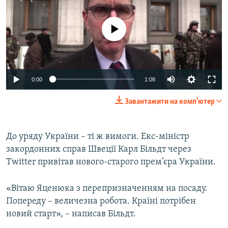
No media source currently available
0:00
1:08
Завантажити на комп'ютер
До уряду України – ті ж вимоги. Екс-міністр
закордонних справ Швеції Карл Більдт через
Twitter привітав нового-старого прем’єра України.
«Вітаю Яценюка з перепризначенням на посаду.
Попереду – величезна робота. Країні потрібен
новий старт», – написав Більдт.