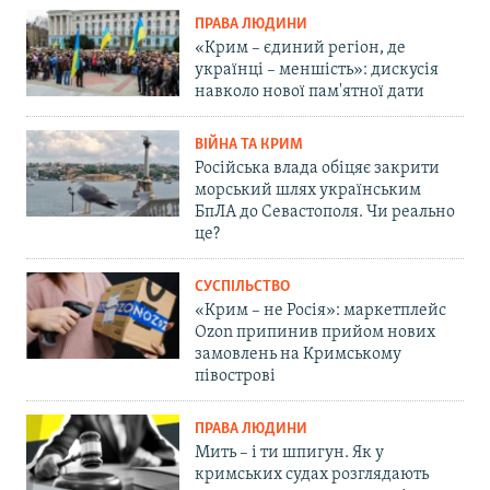
ПРАВА ЛЮДИНИ
«Крим – єдиний регіон, де
українці – меншість»: дискусія
навколо нової пам'ятної дати
ВІЙНА ТА КРИМ
Російська влада обіцяє закрити
морський шлях українським
БпЛА до Севастополя. Чи реально
це?
СУСПІЛЬСТВО
«Крим – не Росія»: маркетплейс
Ozon припинив прийом нових
замовлень на Кримському
півострові
ПРАВА ЛЮДИНИ
Мить – і ти шпигун. Як у
кримських судах розглядають