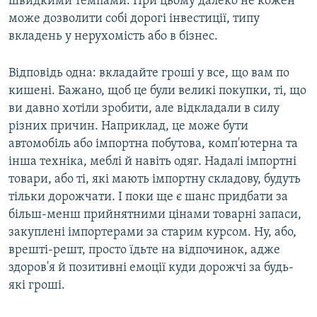
швидкими темпами. При цьому далеко не кожен
може дозволити собі дорогі інвестиції, типу
вкладень у нерухомість або в бізнес.
Відповідь одна: вкладайте гроші у все, що вам по
кишені. Бажано, щоб це були великі покупки, ті, що
ви давно хотіли зробити, але відкладали в силу
різних причин. Наприклад, це може бути
автомобіль або імпортна побутова, комп'ютерна та
інша техніка, меблі й навіть одяг. Надалі імпортні
товари, або ті, які мають імпортну складову, будуть
тільки дорожчати. І поки ще є шанс придбати за
більш-менш прийнятними цінами товарні запаси,
закуплені імпортерами за старим курсом. Ну, або,
врешті-решт, просто їдьте на відпочинок, адже
здоров'я й позитивні емоції куди дорожчі за будь-
які гроші.