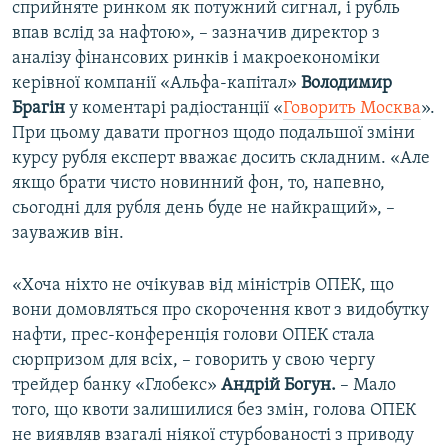
сприйняте ринком як потужний сигнал, і рубль
впав вслід за нафтою», – зазначив директор з
аналізу фінансових ринків і макроекономіки
керівної компанії «Альфа-капітал»
Володимир
Брагін
у коментарі радіостанції «
Говорить Москва
».
При цьому давати прогноз щодо подальшої зміни
курсу рубля експерт вважає досить складним. «Але
якщо брати чисто новинний фон, то, напевно,
сьогодні для рубля день буде не найкращий», –
зауважив він.
«Хоча ніхто не очікував від міністрів ОПЕК, що
вони домовляться про скорочення квот з видобутку
нафти, прес-конференція голови ОПЕК стала
сюрпризом для всіх, – говорить у свою чергу
трейдер банку «Глобекс»
Андрій Богун.
– Мало
того, що квоти залишилися без змін, голова ОПЕК
не виявляв взагалі ніякої стурбованості з приводу