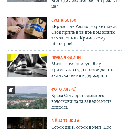
БпЛА до Севастополя. Чи реально
це?
СУСПІЛЬСТВО
«Крим – не Росія»: маркетплейс
Ozon припинив прийом нових
замовлень на Кримському
півострові
ПРАВА ЛЮДИНИ
Мить – і ти шпигун. Як у
кримських судах розглядають
звинувачення в держзраді
ФОТОГАЛЕРЕЇ
Краса Сімферопольського
водосховища та занедбаність
довкола
ВІЙНА ТА КРИМ
Сорок днів, сорок ночей. Про