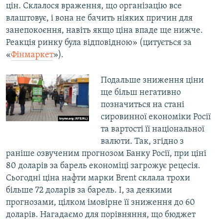
цін. Склалося враження, що організацію все
влаштовує, і вона не бачить ніяких причин для
занепокоєння, навіть якщо ціна впаде ще нижче.
Реакція ринку була відповідною» (цитується за
«
Фінмаркет
»).
Подальше зниження ціни
ще більш негативно
позначиться на стані
сировинної економіки Росії
та вартості її національної
валюти. Так, згідно з
раніше озвученим прогнозом Банку Росії, при ціні
80 доларів за барель економіці загрожує рецесія.
Сьогодні ціна нафти марки Brent склала трохи
більше 72 доларів за барель. І, за деякими
прогнозами, цілком імовірне її зниження до 60
доларів. Нагадаємо для порівняння, що бюджет