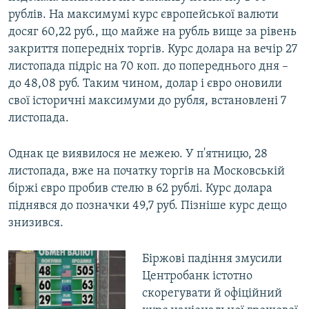
рублів. На максимумі курс європейської валюти
досяг 60,22 руб., що майже на рубль вище за рівень
закриття попередніх торгів. Курс долара на вечір 27
листопада підріс на 70 коп. до попереднього дня –
до 48,08 руб. Таким чином, долар і євро оновили
свої історичні максимуми до рубля, встановлені 7
листопада.
Однак це виявилося не межею. У п'ятницю, 28
листопада, вже на початку торгів на Московській
біржі євро пробив стелю в 62 рублі. Курс долара
піднявся до позначки 49,7 руб. Пізніше курс дещо
знизився.
Біржові падіння змусили
Центробанк істотно
скорегувати й офіційний