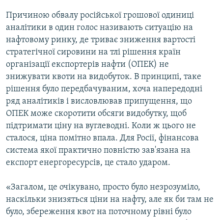
Причиною обвалу російської грошової одиниці
аналітики в один голос називають ситуацію на
нафтовому ринку, де триває зниження вартості
стратегічної сировини на тлі рішення країн
організації експортерів нафти (ОПЕК) не
знижувати квоти на видобуток. В принципі, таке
рішення було передбачуваним, хоча напередодні
ряд аналітиків і висловлював припущення, що
ОПЕК може скоротити обсяги видобутку, щоб
підтримати ціну на вуглеводні. Коли ж цього не
сталося, ціна помітно впала. Для Росії, фінансова
система якої практично повністю зав'язана на
експорт енергоресурсів, це стало ударом.
«Загалом, це очікувано, просто було незрозуміло,
наскільки знизяться ціни на нафту, але як би там не
було, збереження квот на поточному рівні було