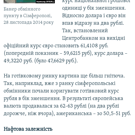
курс національної грошової
одиниці у бік зменшення.
Банер обмінного
Відносно долара і євро він
пункту в Сімферополі,
28 листопада 2014 року
впав відразу на два рублі.
Так, встановлений
Центробанком на вихідні
офіційний курс євро становить 61,4108 руб.
(попередній показник – 59,6215 руб), курс долара –
49,3220 руб. (було 47,6629 руб.).
На готівковому ринку картина ще більш гнітюча.
Так, наприклад, вже з ранку сімферопольські
обмінники почали коригувати готівковий курс
рубля в бік зменшення. В результаті європейська
валюта продавалася за 62-63 рублі (на два рублі
дорожче, ніж вчора), американська – зо 50,5-51 руб.
Нафтова залежність