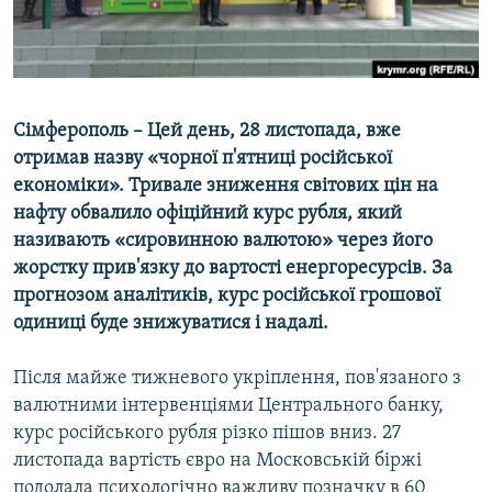
ВІДЕОУРОКИ «ELIFBE»
Русский
СВІДЧЕННЯ ОКУПАЦІЇ
Qırımtatar
УКРАЇНСЬКА ПРОБЛЕМА КРИМУ
Сімферополь – Цей день, 28 листопада, вже
ДОЛУЧАЙСЯ!
ІНФОГРАФІКА
отримав назву «чорної п'ятниці російської
економіки». Тривале зниження світових цін на
нафту обвалило офіційний курс рубля, який
Усі сайти RFE/RL
називають «сировинною валютою» через його
жорстку прив'язку до вартості енергоресурсів. За
прогнозом аналітиків, курс російської грошової
одиниці буде знижуватися і надалі.
Після майже тижневого укріплення, пов'язаного з
валютними інтервенціями Центрального банку,
курс російського рубля різко пішов вниз. 27
листопада вартість євро на Московській біржі
подолала психологічно важливу позначку в 60