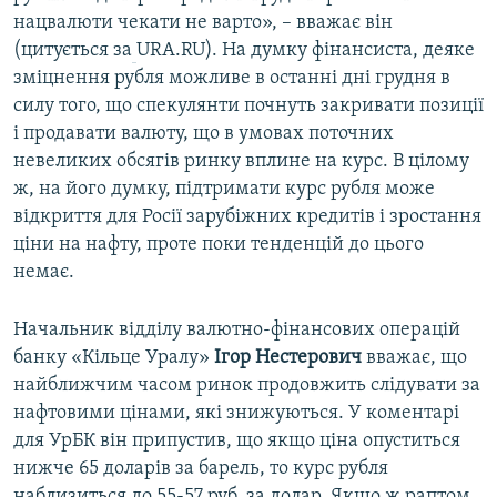
нацвалюти чекати не варто», – вважає він
(цитується за
URA.RU). На думку фінансиста, деяке
зміцнення рубля можливе в останні дні грудня в
силу того, що спекулянти почнуть закривати позиції
і продавати валюту, що в умовах поточних
невеликих обсягів ринку вплине на курс. В цілому
ж, на його думку, підтримати курс рубля може
відкриття для Росії зарубіжних кредитів і зростання
ціни на нафту, проте поки тенденцій до цього
немає.
Начальник відділу валютно-фінансових операцій
банку «Кільце Уралу»
Ігор Нестерович
вважає, що
найближчим часом ринок продовжить слідувати за
нафтовими цінами, які знижуються. У коментарі
для УрБК він припустив, що якщо ціна опуститься
нижче 65 доларів за барель, то курс рубля
наблизиться до 55-57 руб. за долар. Якщо ж раптом