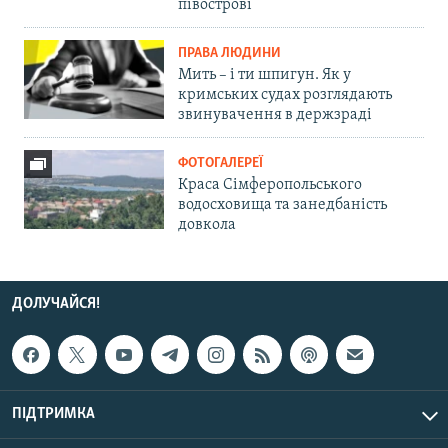
півострові
ПРАВА ЛЮДИНИ
Мить – і ти шпигун. Як у
кримських судах розглядають
звинувачення в держзраді
ФОТОГАЛЕРЕЇ
Краса Сімферопольського
водосховища та занедбаність
довкола
ДОЛУЧАЙСЯ!
ПІДТРИМКА