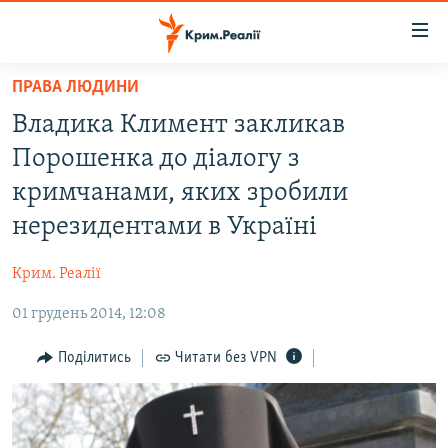
Доступність
посилання
Перейти
ПРАВА ЛЮДИНИ
до
НОВИНИ
Владика Климент закликав
основного
ВОДА.КРИМ
матеріалу
Порошенка до діалогу з
ВІДЕО ТА ФОТО
Перейти
кримчанами, яких зробили
до
ПОЛІТИКА
нерезидентами в Україні
основної
БЛОГИ
навігації
Крим. Реалії
Перейти
ПОГЛЯД
до
01 грудень 2014, 12:08
ІНТЕРВ'Ю
пошуку
ВСЕ ЗА ДЕНЬ
Поділитись
Читати без VPN
СПЕЦПРОЕКТИ
ЯК ОБІЙТИ БЛОКУВАННЯ
ДЕПОРТАЦІЯ