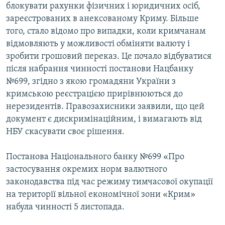
блокувати рахунки фізичних і юридичних осіб,
зареєстрованих в анексованому Криму. Більше
того, стало відомо про випадки, коли кримчанам
відмовляють у можливості обміняти валюту і
зробити грошовий переказ. Це почало відбуватися
після набрання чинності постанови Нацбанку
№699, згідно з якою громадяни України з
кримською реєстрацією прирівнюються до
нерезидентів. Правозахисники заявили, що цей
документ є дискримінаційним, і вимагають від
НБУ скасувати своє рішення.
Постанова Національного банку №699 «Про
застосування окремих норм валютного
законодавства під час режиму тимчасової окупації
на території вільної економічної зони «Крим»
набула чинності 5 листопада.