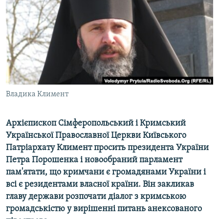
ВІДЕОУРОКИ «ELIFBE»
Русский
СВІДЧЕННЯ ОКУПАЦІЇ
Qırımtatar
УКРАЇНСЬКА ПРОБЛЕМА КРИМУ
ДОЛУЧАЙСЯ!
ІНФОГРАФІКА
Владика Климент
Усі сайти RFE/RL
Архієпископ Сімферопольський і Кримський
Української Православної Церкви Київського
Патріархату Климент просить президента України
Петра Порошенка і новообраний парламент
пам'ятати, що кримчани є громадянами України і
всі є резидентами власної країни. Він закликав
главу держави розпочати діалог з кримською
громадськістю у вирішенні питань анексованого