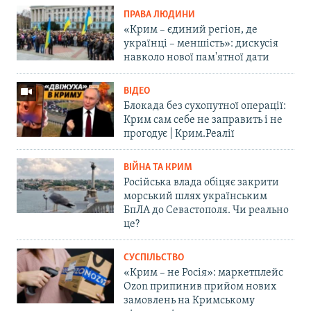
ПРАВА ЛЮДИНИ
«Крим – єдиний регіон, де
українці – меншість»: дискусія
навколо нової пам'ятної дати
ВІДЕО
Блокада без сухопутної операції:
Крим сам себе не заправить і не
прогодує | Крим.Реалії
ВІЙНА ТА КРИМ
Російська влада обіцяє закрити
морський шлях українським
БпЛА до Севастополя. Чи реально
це?
СУСПІЛЬСТВО
«Крим – не Росія»: маркетплейс
Ozon припинив прийом нових
замовлень на Кримському