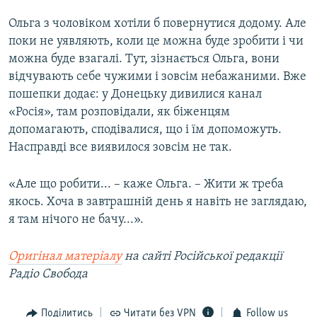
Ольга з чоловіком хотіли б повернутися додому. Але
поки не уявляють, коли це можна буде зробити і чи
можна буде взагалі. Тут, зізнається Ольга, вони
відчувають себе чужими і зовсім небажаними. Вже
пошепки додає: у Донецьку дивилися канал
«Росія», там розповідали, як біженцям
допомагають, сподівалися, що і їм допоможуть.
Насправді все виявилося зовсім не так.
«Але що робити... – каже Ольга. – Жити ж треба
якось. Хоча в завтрашній день я навіть не заглядаю,
я там нічого не бачу...».
Оригінал матеріалу
на сайті Російської редакції
Радіо Свобода
Поділитись
Читати без VPN
Follow us