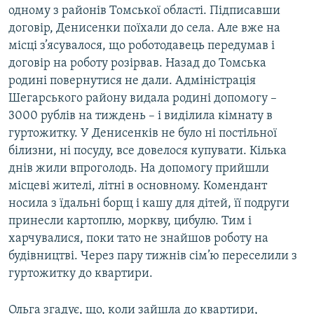
одному з районів Томської області. Підписавши
договір, Денисенки поїхали до села. Але вже на
місці з’ясувалося, що роботодавець передумав і
договір на роботу розірвав. Назад до Томська
родині повернутися не дали. Адміністрація
Шегарського району видала родині допомогу –
3000 рублів на тиждень – і виділила кімнату в
гуртожитку. У Денисенків не було ні постільної
білизни, ні посуду, все довелося купувати. Кілька
днів жили впроголодь. На допомогу прийшли
місцеві жителі, літні в основному. Комендант
носила з їдальні борщ і кашу для дітей, її подруги
принесли картоплю, моркву, цибулю. Тим і
харчувалися, поки тато не знайшов роботу на
будівництві. Через пару тижнів сім’ю переселили з
гуртожитку до квартири.
Ольга згадує, що, коли зайшла до квартири,