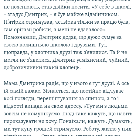
не пояснюють, став двійки носити. «У себе в школі,
– згадує Дмитрик, – я був майже відмінником.
П’ятірки отримував, четвірка тільки за працю була,
там орігамі робили, а мені не вдавалося».
Помовчавши, Дмитрик додає, що дуже сумує за
своєю колишньою школою і друзями. Тут,
щоправда, у хлопчика друзі теж з’явилися. Та й не
могли не з’явитися, Дмитрик усміхнений, чуйний,
доброзичливий такий хлопець.
Мама Дмитрика радіє, що у нього є тут друзі. А ось
їй самій важко. Зізнається, що постійно відчуває
косі погляди, перешіптування за спиною, а то і
відверті випади на свою адресу. «Тут ми з людьми
зовсім не комунікуємо. Іноді таке кажуть, що навіть
переказувати не хочу. Понаїхали, кажуть. Думають,
ми тут купу грошей отримуємо. Роботу, житло у них