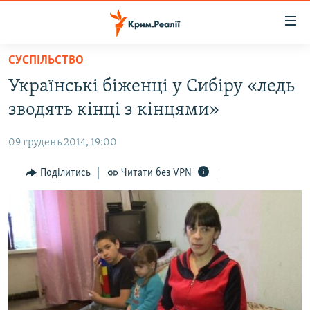
Доступність
посилання
Перейти
СУСПІЛЬСТВО
до
НОВИНИ
Українські біженці у Сибіру «ледь
основного
ВОДА.КРИМ
матеріалу
зводять кінці з кінцями»
ВІДЕО ТА ФОТО
Перейти
до
09 грудень 2014, 19:00
ПОЛІТИКА
основної
БЛОГИ
Поділитись
Читати без VPN
навігації
Перейти
ПОГЛЯД
до
ІНТЕРВ'Ю
пошуку
ВСЕ ЗА ДЕНЬ
СПЕЦПРОЕКТИ
ЯК ОБІЙТИ БЛОКУВАННЯ
ДЕПОРТАЦІЯ