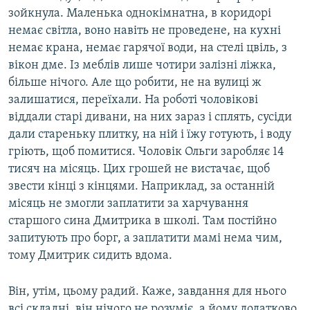
зойкнула. Маленька однокімнатна, в коридорі
немає світла, воно навіть не проведене, на кухні
немає крана, немає гарячої води, на стелі цвіль, з
вікон дме. Із меблів лише чотири залізні ліжка,
більше нічого. Але що робити, не на вулиці ж
залишатися, переїхали. На роботі чоловікові
віддали старі дивани, на них зараз і сплять, сусіди
дали стареньку плитку, на ній і їжу готують, і воду
гріють, щоб помитися. Чоловік Ольги заробляє 14
тисяч на місяць. Цих грошей не вистачає, щоб
звести кінці з кінцями. Наприклад, за останній
місяць не змогли заплатити за харчування
старшого сина Дмитрика в школі. Там постійно
запитують про борг, а заплатити мамі нема чим,
тому Дмитрик сидить вдома.
Він, утім, цьому радий. Каже, завдання для нього
всі складні, він нічого не розуміє, а йому додатково