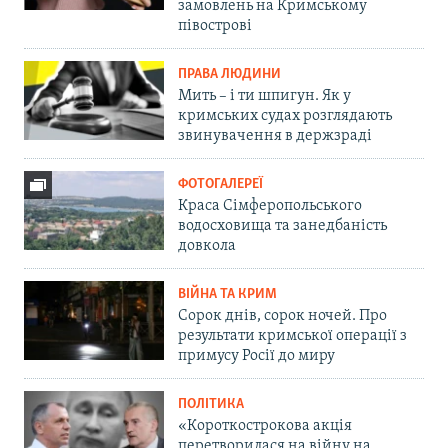
замовлень на Кримському
півострові
ПРАВА ЛЮДИНИ
Мить – і ти шпигун. Як у
кримських судах розглядають
звинувачення в держзраді
ФОТОГАЛЕРЕЇ
Краса Сімферопольського
водосховища та занедбаність
довкола
ВІЙНА ТА КРИМ
Сорок днів, сорок ночей. Про
результати кримської операції з
примусу Росії до миру
ПОЛІТИКА
«Короткострокова акція
перетворилася на війну на