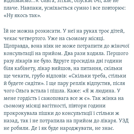
віднімаємо...». Ольга, зітхає, опускає очі, але не
плаче. Навпаки, усміхається сумно і все повторює:
«Ну якось так».
Їй не можна розкисати. У неї на руках троє дітей,
чекає четвертого. Уже на сьомому місяці.
Щоправда, вона ніяк не може потрапити до жіночої
консультації на прийом. Два рази ходила. Першого
разу лікарів не було. Вдруге просиділа дві години
біля кабінету, лікар вийшов, на питання, скільки
ще чекати, грубо відповів: «Скільки треба, стільки
й будете сидіти». І ще пару реплік відпустив, після
чого Ольга встала і пішла. Каже: «Я ж людина. У
мене гордість і самоповага все ж є». Так жінка на
сьомому місяці вагітності, півтори години
прокрокувала пішки до консультації і стільки ж
назад, так і не потрапила на прийом до лікаря. УЗД
не робили. Де і як буде народжувати, не знає.