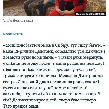
ВІДЕОУРОКИ «ELIFBE»
Русский
СВІДЧЕННЯ ОКУПАЦІЇ
Qırımtatar
Сім'я Денисенків
УКРАЇНСЬКА ПРОБЛЕМА КРИМУ
ДОЛУЧАЙСЯ!
ІНФОГРАФІКА
Мелані Бачина
«Мені подобається зима в Сибіру. Тут снігу багато, –
каже 12-річний Дмитрик, соромливо усміхаючись і
Усі сайти RFE/RL
ховаючи руки до кишень. – Тільки руки мерзнуть,
у
сніжки не можу грати,
в
мене рукавиць немає». І,
ніяково піднімаючись на гору, скочується з неї,
тримаючи руки в кишенях. Молодша Дмитрикова
сестра, Соня, якій два з половиною роки, взагалі
гуляти не виходить: у неї немає ні чобіт, ні
валянків, а купити їх батькам поки нема за що. У
сім’ї Денисенків троє дітей, скоро буде четверо.
Тато працює один.