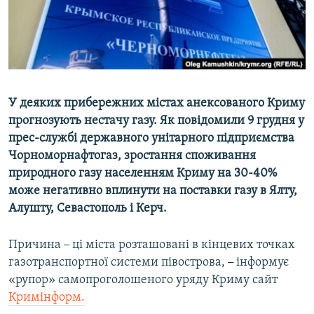
ВІДЕОУРОКИ «ELIFBE»
Русский
СВІДЧЕННЯ ОКУПАЦІЇ
Qırımtatar
УКРАЇНСЬКА ПРОБЛЕМА КРИМУ
ДОЛУЧАЙСЯ!
ІНФОГРАФІКА
У деяких прибережних містах анексованого Криму
прогнозують нестачу газу. Як повідомили 9 грудня у
прес-службі державного унітарного підприємства
Усі сайти RFE/RL
Чорноморнафтогаз, зростання споживання
природного газу населенням Криму на 30-40%
може негативно вплинути на поставки газу в Ялту,
Алушту, Севастополь і Керч.
Причина
–
ці міста розташовані в кінцевих точках
газотранспортної системи півострова,
–
інформує
«рупор» самопроголошеного уряду Криму сайт
Кримінформ.