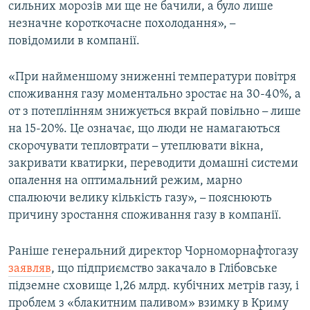
сильних морозів ми ще не бачили, а було лише
незначне короткочасне похолодання»,
–
повідомили в компанії.
«При найменшому зниженні температури повітря
споживання газу моментально зростає на 30-40%, а
от з потеплінням знижується вкрай повільно
–
лише
на 15-20%. Це означає, що люди не намагаються
скорочувати тепловтрати
–
утеплювати вікна,
закривати кватирки, переводити домашні системи
опалення на оптимальний режим, марно
спалюючи велику кількість газу»,
–
пояснюють
причину зростання споживання газу в компанії.
Раніше генеральний директор Чорноморнафтогазу
заявляв
, що підприємство закачало в Глібовське
підземне сховище 1,26 млрд. кубічних метрів газу, і
проблем з «блакитним паливом» взимку в Криму