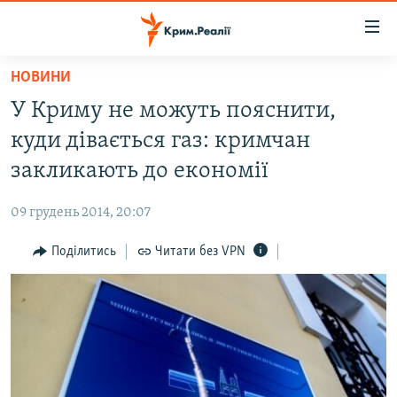
Доступність
посилання
Перейти
НОВИНИ
до
НОВИНИ
У Криму не можуть пояснити,
основного
ВОДА.КРИМ
матеріалу
куди дівається газ: кримчан
ВІДЕО ТА ФОТО
Перейти
закликають до економії
до
ПОЛІТИКА
основної
09 грудень 2014, 20:07
БЛОГИ
навігації
Перейти
Поділитись
Читати без VPN
ПОГЛЯД
до
ІНТЕРВ'Ю
пошуку
ВСЕ ЗА ДЕНЬ
СПЕЦПРОЕКТИ
ЯК ОБІЙТИ БЛОКУВАННЯ
ДЕПОРТАЦІЯ